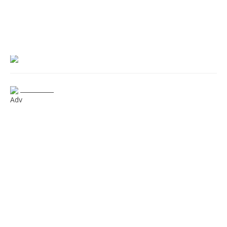
___________
Adv