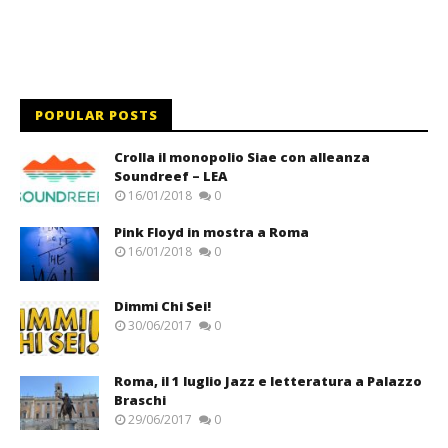
POPULAR POSTS
Crolla il monopolio Siae con alleanza
Soundreef – LEA
16/01/2018
0
Pink Floyd in mostra a Roma
16/01/2018
0
Dimmi Chi Sei!
30/06/2017
0
Roma, il 1 luglio Jazz e letteratura a Palazzo
Braschi
29/06/2017
0