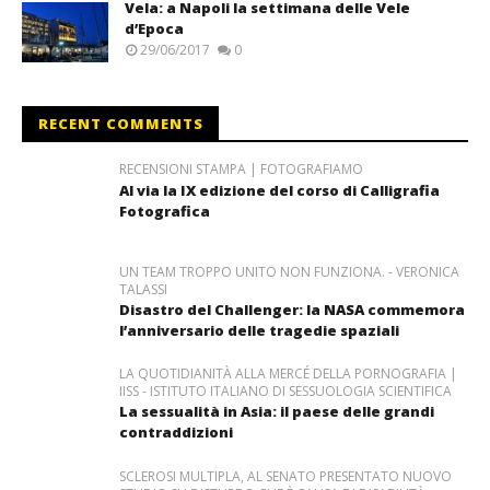
Vela: a Napoli la settimana delle Vele
d’Epoca
29/06/2017
0
RECENT COMMENTS
RECENSIONI STAMPA | FOTOGRAFIAMO
Al via la IX edizione del corso di Calligrafia
Fotografica
UN TEAM TROPPO UNITO NON FUNZIONA. - VERONICA
TALASSI
Disastro del Challenger: la NASA commemora
l’anniversario delle tragedie spaziali
LA QUOTIDIANITÀ ALLA MERCÉ DELLA PORNOGRAFIA |
IISS - ISTITUTO ITALIANO DI SESSUOLOGIA SCIENTIFICA
La sessualità in Asia: il paese delle grandi
contraddizioni
SCLEROSI MULTIPLA, AL SENATO PRESENTATO NUOVO