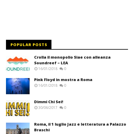
POPULAR POSTS
Crolla il monopolio Siae con alleanza
Soundreef – LEA
16/01/2018
0
Pink Floyd in mostra a Roma
16/01/2018
0
Dimmi Chi Sei!
30/06/2017
0
Roma, il 1 luglio Jazz e letteratura a Palazzo
Braschi