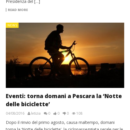
Presidenza del […]
READ MORE
NEWS
Eventi: torna domani a Pescara la ‘Notte
delle biciclette’
04/08/2016
letizia
0
0
0
108
Dopo il rinvio del primo agosto, causa maltempo, domani
torna la ‘Notte delle biciclette’, la ciclopasseggiata serale per le