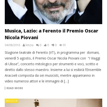
Musica, Lazio: a Ferento il Premio Oscar
Nicola Piovani
04/08/2016
letizia
0
0
0
91
Stagione teatrale di Ferento (VT), in programma per domani,
venerdì 5 agosto, il Premio Oscar Nicola Piovani con “I Viaggi
di Ulisse”, concerto mitologico per strumenti e voci, scritto e
diretto dallo stesso maestro. Insieme a lui si esibirà l’Ensemble
Aracoeli composta da sei musicisti, mentre appariranno in
video numerosi attori e le immagini di […]
READ MORE
MUSICA