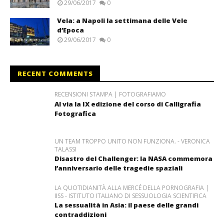
29/06/2017
0
Vela: a Napoli la settimana delle Vele
d’Epoca
29/06/2017
0
RECENT COMMENTS
RECENSIONI STAMPA | FOTOGRAFIAMO
Al via la IX edizione del corso di Calligrafia
Fotografica
UN TEAM TROPPO UNITO NON FUNZIONA. - VERONICA
TALASSI
Disastro del Challenger: la NASA commemora
l’anniversario delle tragedie spaziali
LA QUOTIDIANITÀ ALLA MERCÉ DELLA PORNOGRAFIA |
IISS - ISTITUTO ITALIANO DI SESSUOLOGIA SCIENTIFICA
La sessualità in Asia: il paese delle grandi
contraddizioni