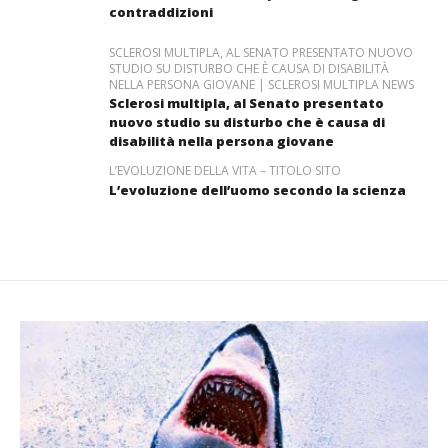
contraddizioni
SCLEROSI MULTIPLA, AL SENATO PRESENTATO NUOVO
STUDIO SU DISTURBO CHE È CAUSA DI DISABILITÀ
NELLA PERSONA GIOVANE | SCLEROSI MULTIPLA NEWS
Sclerosi multipla, al Senato presentato
nuovo studio su disturbo che è causa di
disabilità nella persona giovane
L’EVOLUZIONE DELLA VITA – TITOLO SITO
L’evoluzione dell’uomo secondo la scienza