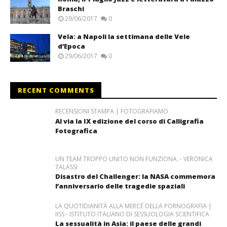
Braschi
29/06/2017
0
Vela: a Napoli la settimana delle Vele
d’Epoca
29/06/2017
0
RECENT COMMENTS
RECENSIONI STAMPA | FOTOGRAFIAMO
Al via la IX edizione del corso di Calligrafia
Fotografica
UN TEAM TROPPO UNITO NON FUNZIONA. - VERONICA
TALASSI
Disastro del Challenger: la NASA commemora
l’anniversario delle tragedie spaziali
LA QUOTIDIANITÀ ALLA MERCÉ DELLA PORNOGRAFIA |
IISS - ISTITUTO ITALIANO DI SESSUOLOGIA SCIENTIFICA
La sessualità in Asia: il paese delle grandi