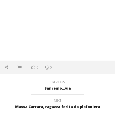
0
0
PREVIOUS
Sanremo…via
NEXT
Massa Carrara, ragazza ferita da plafoniera