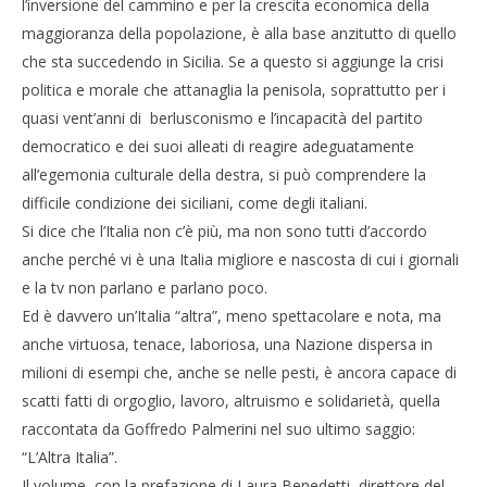
l’inversione del cammino e per la crescita economica della
maggioranza della popolazione, è alla base anzitutto di quello
che sta succedendo in Sicilia. Se a questo si aggiunge la crisi
politica e morale che attanaglia la penisola, soprattutto per i
NOW VIEWING
quasi vent’anni di berlusconismo e l’incapacità del partito
democratico e dei suoi alleati di reagire adeguatamente
L’Altra Italia di Palmerini
all’egemonia culturale della destra, si può comprendere la
21/02/2012
difficile condizione dei siciliani, come degli italiani.
Redazione
Si dice che l’Italia non c’è più, ma non sono tutti d’accordo
anche perché vi è una Italia migliore e nascosta di cui i giornali
e la tv non parlano e parlano poco.
Ed è davvero un’Italia “altra”, meno spettacolare e nota, ma
anche virtuosa, tenace, laboriosa, una Nazione dispersa in
milioni di esempi che, anche se nelle pesti, è ancora capace di
scatti fatti di orgoglio, lavoro, altruismo e solidarietà, quella
raccontata da Goffredo Palmerini nel suo ultimo saggio:
“L’Altra Italia”.
Il volume, con la prefazione di Laura Benedetti, direttore del