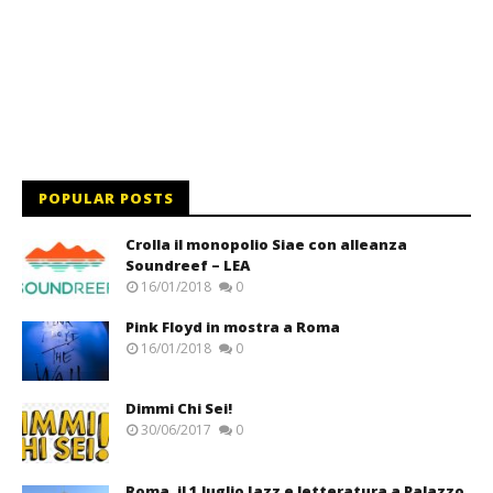
POPULAR POSTS
Crolla il monopolio Siae con alleanza
Soundreef – LEA
16/01/2018
0
Pink Floyd in mostra a Roma
16/01/2018
0
Dimmi Chi Sei!
30/06/2017
0
Roma, il 1 luglio Jazz e letteratura a Palazzo