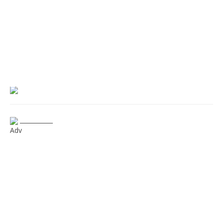
___________
Adv