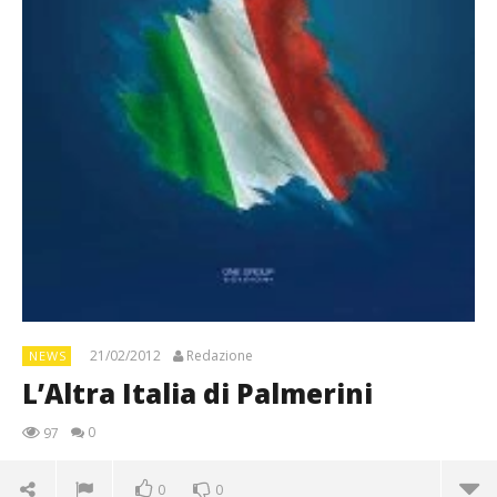
21/02/2012
Redazione
NEWS
L’Altra Italia di Palmerini
0
97
0
0