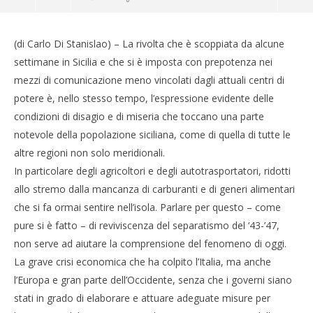
(di Carlo Di Stanislao) – La rivolta che è scoppiata da alcune
settimane in Sicilia e che si è imposta con prepotenza nei
mezzi di comunicazione meno vincolati dagli attuali centri di
potere è, nello stesso tempo, l’espressione evidente delle
condizioni di disagio e di miseria che toccano una parte
notevole della popolazione siciliana, come di quella di tutte le
altre regioni non solo meridionali.
In particolare degli agricoltori e degli autotrasportatori, ridotti
allo stremo dalla mancanza di carburanti e di generi alimentari
che si fa ormai sentire nell’isola. Parlare per questo – come
pure si è fatto – di reviviscenza del separatismo del ‘43-’47,
Cro
non serve ad aiutare la comprensione del fenomeno di oggi.
LE
La grave crisi economica che ha colpito l’Italia, ma anche
21/
R
l’Europa e gran parte dell’Occidente, senza che i governi siano
stati in grado di elaborare e attuare adeguate misure per