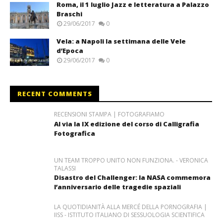
Roma, il 1 luglio Jazz e letteratura a Palazzo
Braschi
29/06/2017
0
Vela: a Napoli la settimana delle Vele
d’Epoca
29/06/2017
0
RECENT COMMENTS
RECENSIONI STAMPA | FOTOGRAFIAMO
Al via la IX edizione del corso di Calligrafia
Fotografica
UN TEAM TROPPO UNITO NON FUNZIONA. - VERONICA
TALASSI
Disastro del Challenger: la NASA commemora
l’anniversario delle tragedie spaziali
LA QUOTIDIANITÀ ALLA MERCÉ DELLA PORNOGRAFIA |
IISS - ISTITUTO ITALIANO DI SESSUOLOGIA SCIENTIFICA