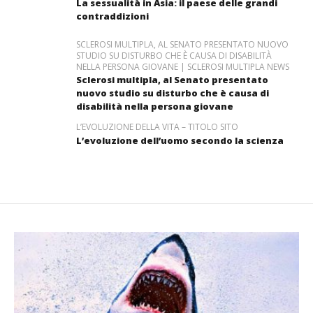
La sessualità in Asia: il paese delle grandi
contraddizioni
SCLEROSI MULTIPLA, AL SENATO PRESENTATO NUOVO
STUDIO SU DISTURBO CHE È CAUSA DI DISABILITÀ
NELLA PERSONA GIOVANE | SCLEROSI MULTIPLA NEWS
Sclerosi multipla, al Senato presentato
nuovo studio su disturbo che è causa di
disabilità nella persona giovane
L’EVOLUZIONE DELLA VITA – TITOLO SITO
L’evoluzione dell’uomo secondo la scienza