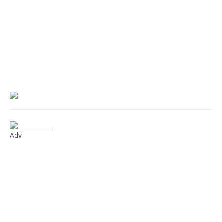
___________
Adv