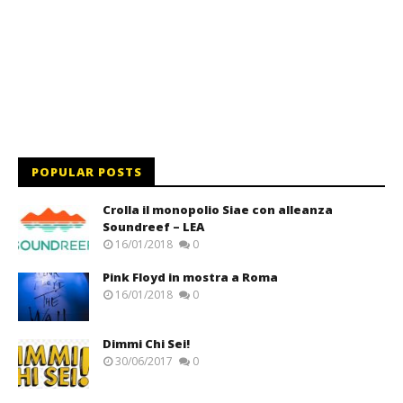
POPULAR POSTS
Crolla il monopolio Siae con alleanza
Soundreef – LEA
16/01/2018
0
Pink Floyd in mostra a Roma
16/01/2018
0
Dimmi Chi Sei!
30/06/2017
0