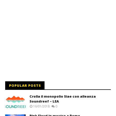
POPULAR POSTS
Crolla il monopolio Siae con alleanza
Soundreef – LEA
16/01/2018
0
Pink Floyd in mostra a Roma