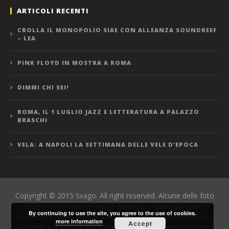
ARTICOLI RECENTI
CROLLA IL MONOPOLIO SIAE CON ALLEANZA SOUNDREEF
– LEA
PINK FLOYD IN MOSTRA A ROMA
DIMMI CHI SEI!
ROMA, IL 1 LUGLIO JAZZ E LETTERATURA A PALAZZO
BRASCHI
VELA: A NAPOLI LA SETTIMANA DELLE VELE D’EPOCA
Copyright © 2015 Svago. All right reserved. Alcune delle foto
presenti sono state prese da Internet, e quindi valutate di
By continuing to use the site, you agree to the use of cookies.
pubblico dominio. Direttore Responsabile: Manuel Romano |
more information
Accept
Reg. Trib. AQ N° 549 del 12.01.06 | Iscrizione ROC nr. 17677.