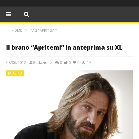
HOME
TAG "APRITEMI"
Il brano “Apritemi” in anteprima su XL
08/06/2012
Redazione
0
0
0
49
MUSICA