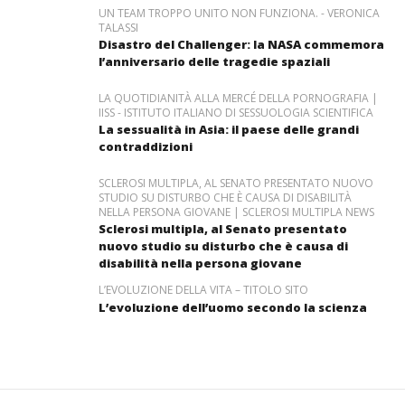
UN TEAM TROPPO UNITO NON FUNZIONA. - VERONICA
TALASSI
Disastro del Challenger: la NASA commemora
l’anniversario delle tragedie spaziali
LA QUOTIDIANITÀ ALLA MERCÉ DELLA PORNOGRAFIA |
IISS - ISTITUTO ITALIANO DI SESSUOLOGIA SCIENTIFICA
La sessualità in Asia: il paese delle grandi
contraddizioni
SCLEROSI MULTIPLA, AL SENATO PRESENTATO NUOVO
STUDIO SU DISTURBO CHE È CAUSA DI DISABILITÀ
NELLA PERSONA GIOVANE | SCLEROSI MULTIPLA NEWS
Sclerosi multipla, al Senato presentato
nuovo studio su disturbo che è causa di
disabilità nella persona giovane
L’EVOLUZIONE DELLA VITA – TITOLO SITO
L’evoluzione dell’uomo secondo la scienza