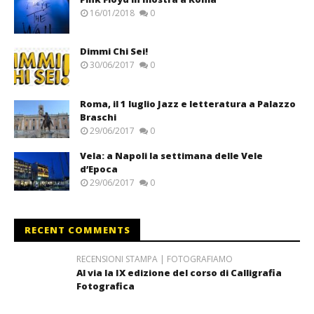
16/01/2018
0
Dimmi Chi Sei!
30/06/2017
0
Roma, il 1 luglio Jazz e letteratura a Palazzo
Braschi
29/06/2017
0
Vela: a Napoli la settimana delle Vele
d’Epoca
29/06/2017
0
RECENT COMMENTS
RECENSIONI STAMPA | FOTOGRAFIAMO
Al via la IX edizione del corso di Calligrafia
Fotografica