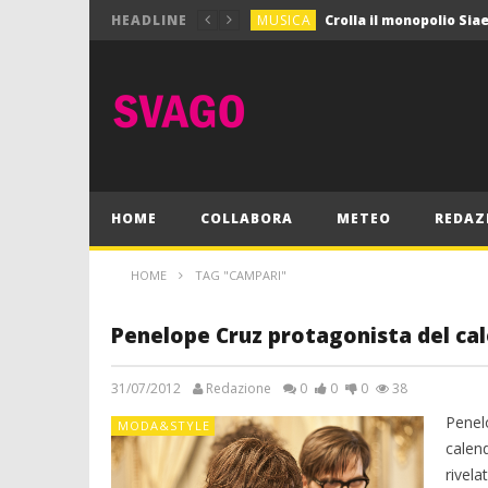
MUSICA
HEADLINE
MUSICA
Pink Floyd in mostra a
GIOCHI
Dimmi Chi Sei!
CULTURA
SPORT
Vela: a Napoli la settim
MUSICA
HOME
COLLABORA
METEO
REDAZ
HOME
TAG "CAMPARI"
Penelope Cruz protagonista del ca
31/07/2012
Redazione
0
0
0
38
Penelo
MODA&STYLE
calend
rivela