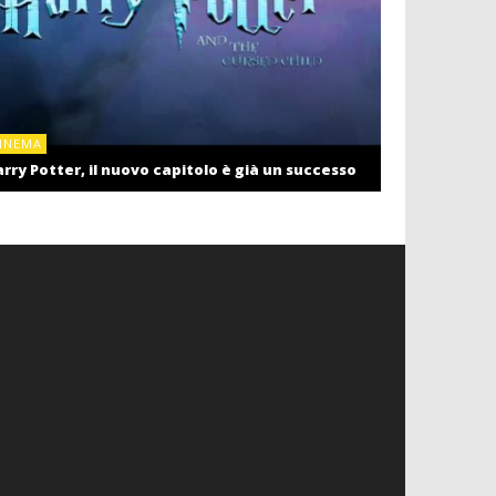
CINEMA
INEMA
Cinema: il r
rry Potter, il nuovo capitolo è già un successo
settembre c