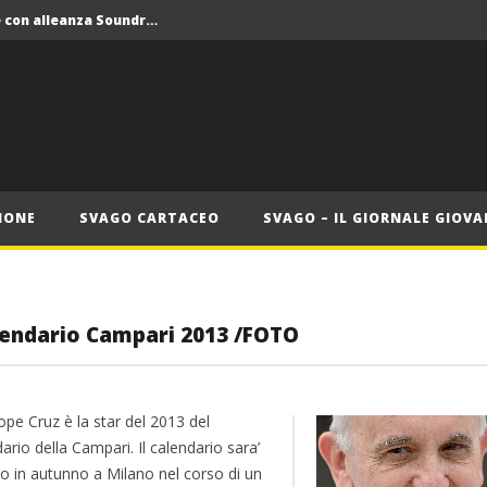
Crolla il monopolio Siae con alleanza Soundreef – LEA
 Roma
Roma, il 1 luglio Jazz e letteratura a Palazzo Braschi
ana delle Vele d’Epoca
Crolla il monopolio Siae con alleanza Soundreef – LEA
IONE
SVAGO CARTACEO
SVAGO – IL GIORNALE GIOVA
lendario Campari 2013 /FOTO
pe Cruz è la star del 2013 del
ario della Campari. Il calendario sara’
to in autunno a Milano nel corso di un