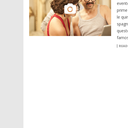
event
prime 
le qui
spagn
quest
famos
READ