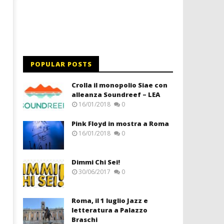
POPULAR POSTS
Crolla il monopolio Siae con
alleanza Soundreef – LEA
16/01/2018
0
Pink Floyd in mostra a Roma
16/01/2018
0
Dimmi Chi Sei!
30/06/2017
0
Roma, il 1 luglio Jazz e
letteratura a Palazzo
Braschi