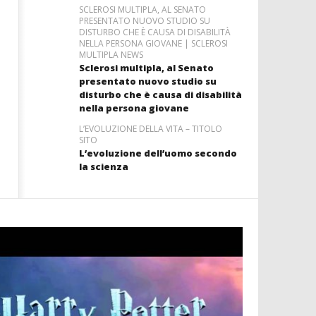
SCLEROSI MULTIPLA, AL SENATO
PRESENTATO NUOVO STUDIO SU
DISTURBO CHE È CAUSA DI DISABILITÀ
NELLA PERSONA GIOVANE | SCLEROSI
MULTIPLA NEWS
Sclerosi multipla, al Senato
presentato nuovo studio su
disturbo che è causa di disabilità
nella persona giovane
L’EVOLUZIONE DELLA VITA – TITOLO
SITO
L’evoluzione dell’uomo secondo
la scienza