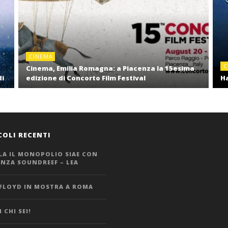
CINEMA
C
Cinema, Emilia Romagna: a Piacenza la 15esima
di
edizione di Concorto Film Festival
Ha
COLI RECENTI
LA IL MONOPOLIO SIAE CON
ANZA SOUNDREEF – LEA
 FLOYD IN MOSTRA A ROMA
 CHI SEI!