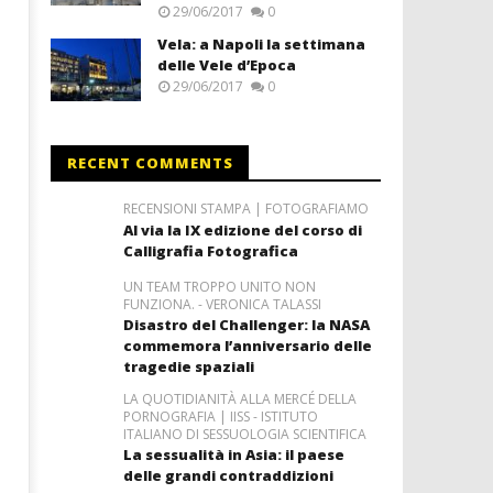
29/06/2017
0
Vela: a Napoli la settimana
delle Vele d’Epoca
29/06/2017
0
RECENT COMMENTS
RECENSIONI STAMPA | FOTOGRAFIAMO
Al via la IX edizione del corso di
Calligrafia Fotografica
UN TEAM TROPPO UNITO NON
FUNZIONA. - VERONICA TALASSI
Disastro del Challenger: la NASA
commemora l’anniversario delle
tragedie spaziali
LA QUOTIDIANITÀ ALLA MERCÉ DELLA
PORNOGRAFIA | IISS - ISTITUTO
ITALIANO DI SESSUOLOGIA SCIENTIFICA
La sessualità in Asia: il paese
delle grandi contraddizioni