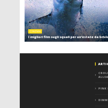
CINEMA
I migliori film sugli squali per un’estate da brivi
ARTI
CROL
ALLE
PINK
DIMMI