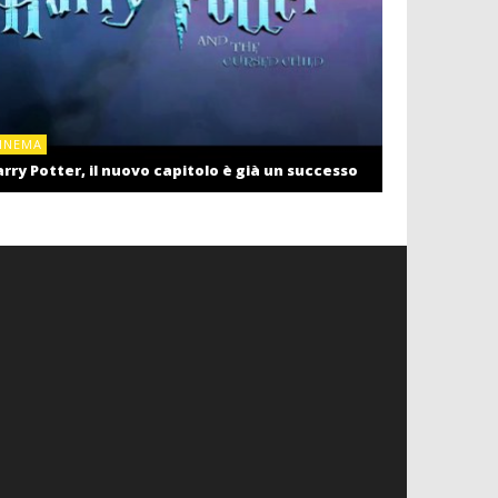
CINEMA
INEMA
Cinema: il r
rry Potter, il nuovo capitolo è già un successo
settembre c