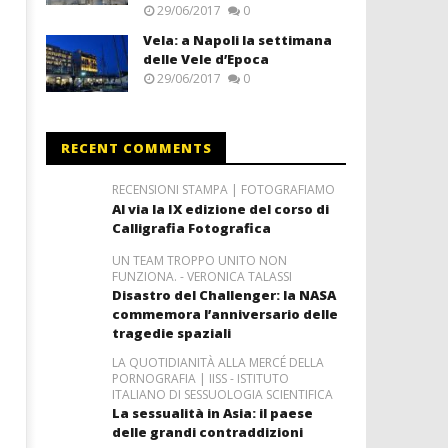
29/06/2017
0
Vela: a Napoli la settimana
delle Vele d’Epoca
29/06/2017
0
RECENT COMMENTS
RECENSIONI STAMPA | FOTOGRAFIAMO
Al via la IX edizione del corso di
Calligrafia Fotografica
UN TEAM TROPPO UNITO NON
FUNZIONA. - VERONICA TALASSI
Disastro del Challenger: la NASA
commemora l’anniversario delle
tragedie spaziali
LA QUOTIDIANITÀ ALLA MERCÉ DELLA
PORNOGRAFIA | IISS - ISTITUTO
ITALIANO DI SESSUOLOGIA SCIENTIFICA
La sessualità in Asia: il paese
delle grandi contraddizioni