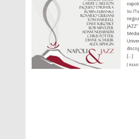
napol
su iTu
negoz
JAZZ” 
Media
Univer
disco
[…]
READ