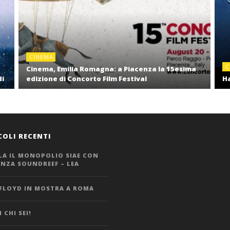
CINEMA
C
Cinema, Emilia Romagna: a Piacenza la 15esima
di
edizione di Concorto Film Festival
Ha
COLI RECENTI
LA IL MONOPOLIO SIAE CON
ANZA SOUNDREEF – LEA
 FLOYD IN MOSTRA A ROMA
 CHI SEI!