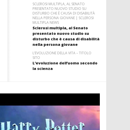
SCLEROSI MULTIPLA, AL SENATO
PRESENTATO NUOVO STUDIO SU
DISTURBO CHE È CAUSA DI DISABILITÀ
NELLA PERSONA GIOVANE | SCLEROSI
MULTIPLA NEWS
Sclerosi multipla, al Senato
presentato nuovo studio su
disturbo che è causa di disabilità
nella persona giovane
L’EVOLUZIONE DELLA VITA – TITOLO
SITO
L’evoluzione dell’uomo secondo
la scienza