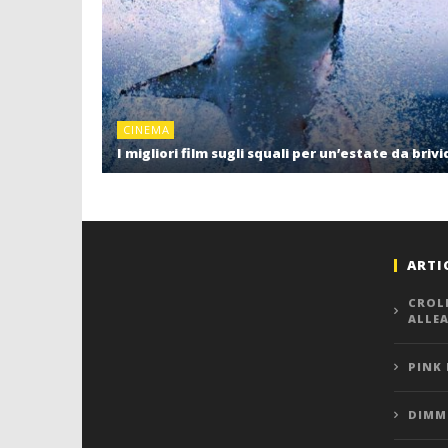
CINEMA
I migliori film sugli squali per un’estate da brivi
ARTI
CROL
ALLE
PINK
DIMMI