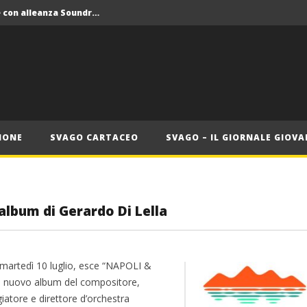
Crolla il monopolio Siae con alleanza Soundreef – LEA
 Roma
Roma, il 1 luglio Jazz e letteratura a Palazzo Braschi
ana delle Vele d’Epoca
Crolla il monopolio Siae con alleanza Soundreef – LEA
IONE
SVAGO CARTACEO
SVAGO – IL GIORNALE GIOVA
 album di Gerardo Di Lella
 martedì 10 luglio, esce “NAPOLI &
, nuovo album del compositore,
iatore e direttore d’orchestra