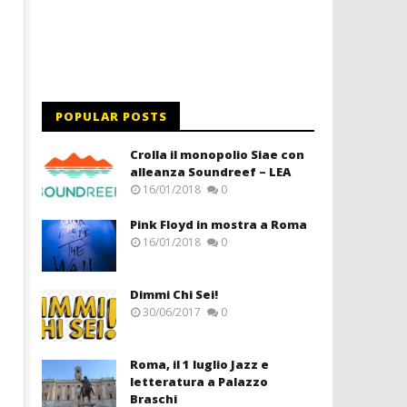
POPULAR POSTS
Crolla il monopolio Siae con
alleanza Soundreef – LEA
16/01/2018
0
Pink Floyd in mostra a Roma
16/01/2018
0
Dimmi Chi Sei!
30/06/2017
0
Roma, il 1 luglio Jazz e
letteratura a Palazzo
Braschi