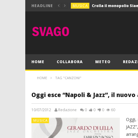
MUSICA
HEADLINE
MUSICA
Pink Floyd in mostra a
GIOCHI
Dimmi Chi Sei!
CULTURA
SPORT
Vela: a Napoli la settim
MUSICA
HOME
COLLABORA
METEO
REDAZ
HOME
TAG "CANZONI"
Oggi esce “Napoli & Jazz”, il nuovo
10/07/2012
Redazione
0
0
0
60
Oggi,
MUSICA
JAZZ”
arrang