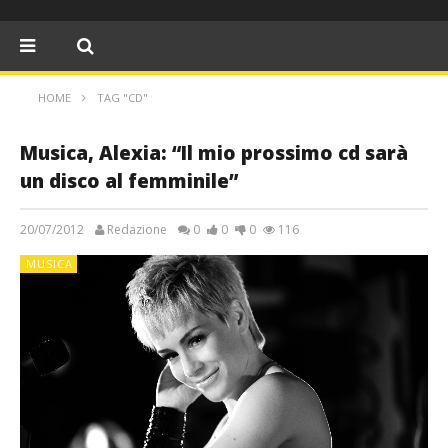
HOME
TAG "CD"
Musica, Alexia: “Il mio prossimo cd sarà
un disco al femminile”
20/07/2012
Redazione
0
0
0
116
MUSICA