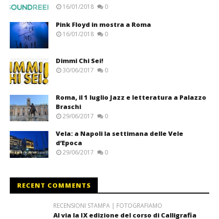
16/01/2018
0
Pink Floyd in mostra a Roma
16/01/2018
0
Dimmi Chi Sei!
30/06/2017
0
Roma, il 1 luglio Jazz e letteratura a Palazzo
Braschi
29/06/2017
0
Vela: a Napoli la settimana delle Vele
d’Epoca
29/06/2017
0
RECENT COMMENTS
RECENSIONI STAMPA | FOTOGRAFIAMO
Al via la IX edizione del corso di Calligrafia