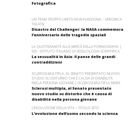
Fotografica
UN TEAM TROPPO UNITO NON FUNZIONA. - VERONICA
TALASSI
Disastro del Challenger: la NASA commemora
l’anniversario delle tragedie spaziali
LA QUOTIDIANITÀ ALLA MERCÉ DELLA PORNOGRAFIA |
IISS - ISTITUTO ITALIANO DI SESSUOLOGIA SCIENTIFICA
La sessualità in Asia: il paese delle grandi
contraddizioni
SCLEROSI MULTIPLA, AL SENATO PRESENTATO NUOVO
STUDIO SU DISTURBO CHE È CAUSA DI DISABILITÀ
NELLA PERSONA GIOVANE | SCLEROSI MULTIPLA NEWS
Sclerosi multipla, al Senato presentato
nuovo studio su disturbo che è causa di
disabilità nella persona giovane
L’EVOLUZIONE DELLA VITA – TITOLO SITO
L’evoluzione dell’uomo secondo la scienza