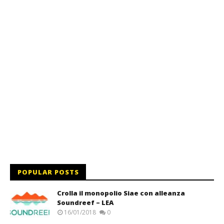
POPULAR POSTS
Crolla il monopolio Siae con alleanza
Soundreef – LEA
16/01/2018
0