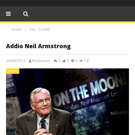
HOME
TAG "CUORE"
Addio Neil Armstrong
26/08/2012
Redazione
0
0
0
147
NEWS