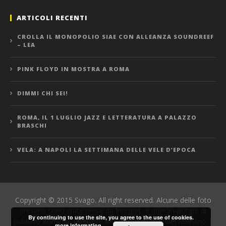
ARTICOLI RECENTI
CROLLA IL MONOPOLIO SIAE CON ALLEANZA SOUNDREEF
– LEA
PINK FLOYD IN MOSTRA A ROMA
DIMMI CHI SEI!
ROMA, IL 1 LUGLIO JAZZ E LETTERATURA A PALAZZO
BRASCHI
VELA: A NAPOLI LA SETTIMANA DELLE VELE D’EPOCA
Copyright © 2015 Svago. All right reserved. Alcune delle foto
presenti sono state prese da Internet, e quindi valutate di
By continuing to use the site, you agree to the use of cookies.
pubblico dominio. Direttore Responsabile: Manuel Romano |
more information