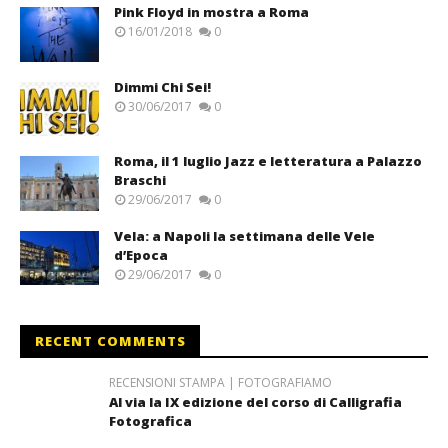
Pink Floyd in mostra a Roma
16/01/2018
0
Dimmi Chi Sei!
30/06/2017
0
Roma, il 1 luglio Jazz e letteratura a Palazzo
Braschi
29/06/2017
0
Vela: a Napoli la settimana delle Vele
d’Epoca
29/06/2017
0
RECENT COMMENTS
RECENSIONI STAMPA | FOTOGRAFIAMO
Al via la IX edizione del corso di Calligrafia
Fotografica