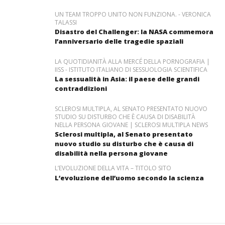
UN TEAM TROPPO UNITO NON FUNZIONA. - VERONICA
TALASSI
Disastro del Challenger: la NASA commemora
l’anniversario delle tragedie spaziali
LA QUOTIDIANITÀ ALLA MERCÉ DELLA PORNOGRAFIA |
IISS - ISTITUTO ITALIANO DI SESSUOLOGIA SCIENTIFICA
La sessualità in Asia: il paese delle grandi
contraddizioni
SCLEROSI MULTIPLA, AL SENATO PRESENTATO NUOVO
STUDIO SU DISTURBO CHE È CAUSA DI DISABILITÀ
NELLA PERSONA GIOVANE | SCLEROSI MULTIPLA NEWS
Sclerosi multipla, al Senato presentato
nuovo studio su disturbo che è causa di
disabilità nella persona giovane
L’EVOLUZIONE DELLA VITA – TITOLO SITO
L’evoluzione dell’uomo secondo la scienza