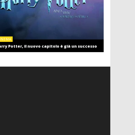
CINEMA
INEMA
Cinema: il r
rry Potter, il nuovo capitolo è già un successo
settembre c