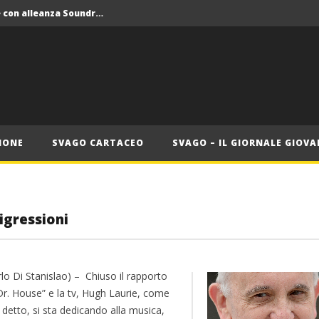
Crolla il monopolio Siae con alleanza Soundreef – LEA
 Roma
Roma, il 1 luglio Jazz e letteratura a Palazzo Braschi
ana delle Vele d’Epoca
Crolla il monopolio Siae con alleanza Soundreef – LEA
IONE
SVAGO CARTACEO
SVAGO – IL GIORNALE GIOVA
igressioni
rlo Di Stanislao) – Chiuso il rapporto
Dr. House” e la tv, Hugh Laurie, come
detto, si sta dedicando alla musica,