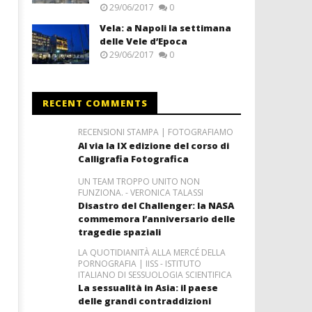
29/06/2017
0
Vela: a Napoli la settimana
delle Vele d’Epoca
29/06/2017
0
RECENT COMMENTS
RECENSIONI STAMPA | FOTOGRAFIAMO
Al via la IX edizione del corso di
Calligrafia Fotografica
UN TEAM TROPPO UNITO NON
FUNZIONA. - VERONICA TALASSI
Disastro del Challenger: la NASA
commemora l’anniversario delle
tragedie spaziali
LA QUOTIDIANITÀ ALLA MERCÉ DELLA
PORNOGRAFIA | IISS - ISTITUTO
ITALIANO DI SESSUOLOGIA SCIENTIFICA
La sessualità in Asia: il paese
delle grandi contraddizioni