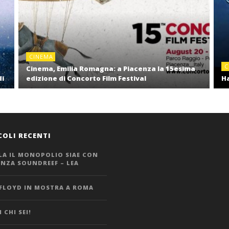
CINEMA
C
Cinema, Emilia Romagna: a Piacenza la 15esima
di
edizione di Concorto Film Festival
Ha
COLI RECENTI
LA IL MONOPOLIO SIAE CON
ANZA SOUNDREEF – LEA
 FLOYD IN MOSTRA A ROMA
 CHI SEI!