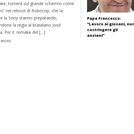
are, tornerà sul grande schermo come
vo” nel reboot di Robocop, che la
 la Sony stanno preparando,
Papa Francesco:
“Lavoro ai giovani, no
ndone la regia al brasiliano José
costringere gli
a. Per il remake del […]
anziani”
 MORE