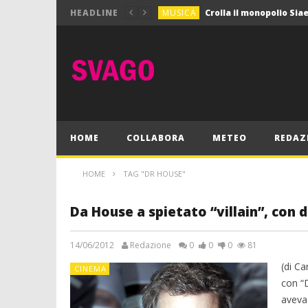
MUSICA
HEADLINE
MUSICA
Pink Floyd in mostra a
GIOCHI
Dimmi Chi Sei!
CULTURA
SPORT
Vela: a Napoli la settim
MUSICA
HOME
COLLABORA
METEO
REDAZ
HOME
TAG "DR HOUSE"
Da House a spietato “villain”, con d
14/06/2012
Redazione
0
0
0
81
(di Ca
CINEMA
con “
aveva 