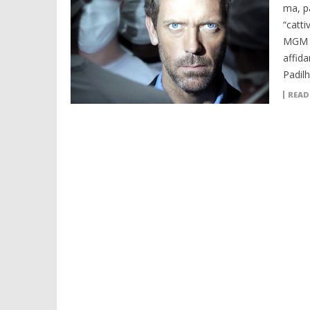
ma, p
“catti
MGM e
affida
Padilh
READ