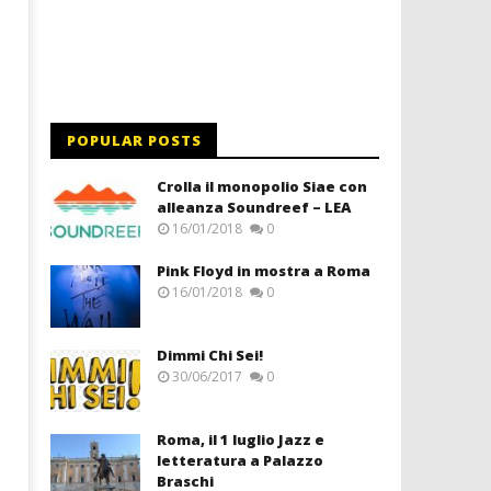
POPULAR POSTS
Crolla il monopolio Siae con
alleanza Soundreef – LEA
16/01/2018
0
Pink Floyd in mostra a Roma
16/01/2018
0
Dimmi Chi Sei!
30/06/2017
0
Roma, il 1 luglio Jazz e
letteratura a Palazzo
Braschi