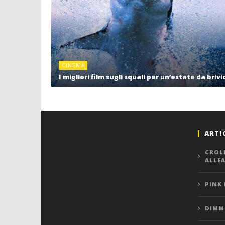
CINEMA
I migliori film sugli squali per un’estate da brivi
ARTI
CROL
ALLE
PINK
DIMMI