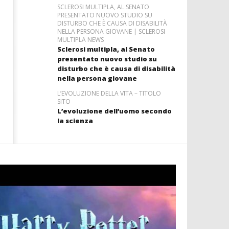
SCLEROSI MULTIPLA, AL SENATO
PRESENTATO NUOVO STUDIO SU
DISTURBO CHE È CAUSA DI DISABILITÀ
NELLA PERSONA GIOVANE | SCLEROSI
MULTIPLA NEWS
Sclerosi multipla, al Senato
presentato nuovo studio su
disturbo che è causa di disabilità
nella persona giovane
L’EVOLUZIONE DELLA VITA – TITOLO
SITO
L’evoluzione dell’uomo secondo
la scienza