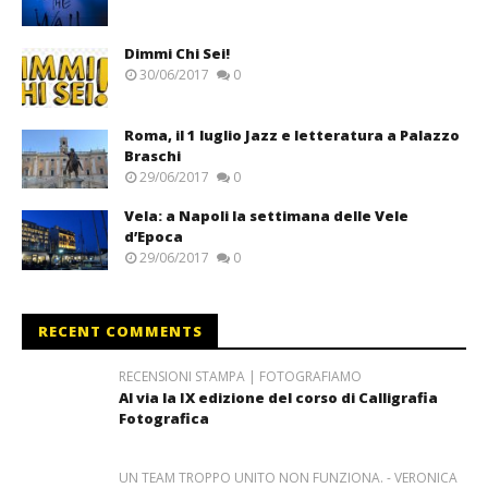
Dimmi Chi Sei!
30/06/2017
0
Roma, il 1 luglio Jazz e letteratura a Palazzo
Braschi
29/06/2017
0
Vela: a Napoli la settimana delle Vele
d’Epoca
29/06/2017
0
RECENT COMMENTS
RECENSIONI STAMPA | FOTOGRAFIAMO
Al via la IX edizione del corso di Calligrafia
Fotografica
UN TEAM TROPPO UNITO NON FUNZIONA. - VERONICA