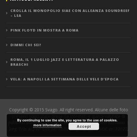
CROLLA IL MONOPOLIO SIAE CON ALLEANZA SOUNDREEF
– LEA
PINK FLOYD IN MOSTRA A ROMA
DIMMI CHI SEI!
ROMA, IL 1 LUGLIO JAZZ E LETTERATURA A PALAZZO
BRASCHI
VELA: A NAPOLI LA SETTIMANA DELLE VELE D’EPOCA
Copyright © 2015 Svago. All right reserved. Alcune delle foto
presenti sono state prese da Internet, e quindi valutate di
By continuing to use the site, you agree to the use of cookies.
pubblico dominio. Direttore Responsabile: Manuel Romano |
more information
Accept
Reg. Trib. AQ N° 549 del 12.01.06 | Iscrizione ROC nr. 17677.