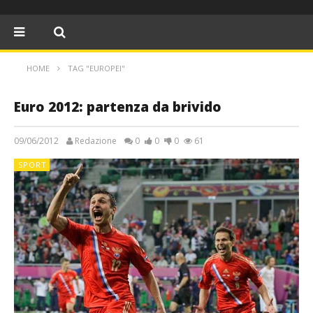
HOME
TAG "EUROPEI"
Euro 2012: partenza da brivido
09/06/2012
Redazione
0
0
0
61
SPORT