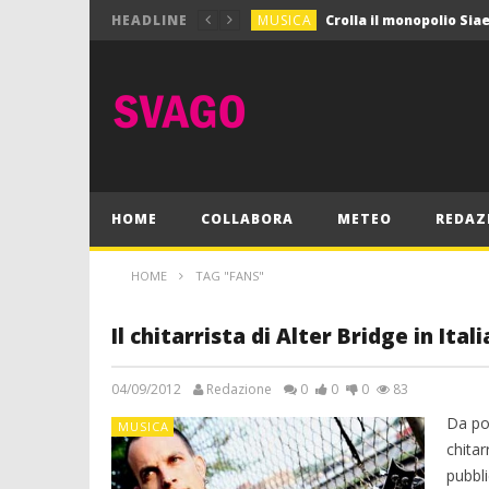
MUSICA
HEADLINE
MUSICA
Pink Floyd in mostra a
GIOCHI
Dimmi Chi Sei!
CULTURA
SPORT
Vela: a Napoli la settim
MUSICA
HOME
COLLABORA
METEO
REDAZ
HOME
TAG "FANS"
Il chitarrista di Alter Bridge in Ital
04/09/2012
Redazione
0
0
0
83
Da po
MUSICA
chitar
pubbli