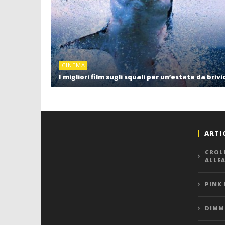
CINEMA
I migliori film sugli squali per un’estate da brivi
ARTI
CROL
ALLE
PINK
DIMMI