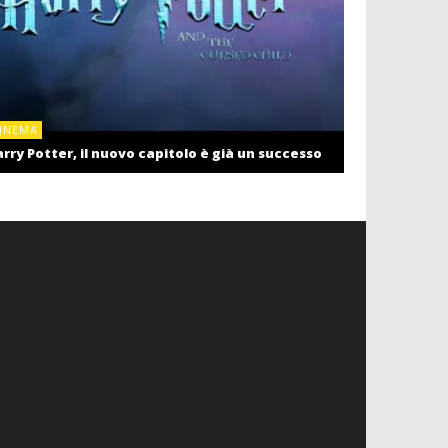
CINEMA
INEMA
Cinema: il r
rry Potter, il nuovo capitolo è già un successo
settembre c