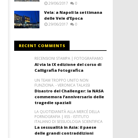
29/06/2017
0
Vela: a Napoli la settimana
delle Vele d’Epoca
29/06/2017
0
RECENT COMMENTS
RECENSIONI STAMPA | FOTOGRAFIAMO
Al via la IX edizione del corso di
Calligrafia Fotografica
UN TEAM TROPPO UNITO NON
FUNZIONA. - VERONICA TALASSI
Disastro del Challenger: la NASA
commemora l’anniversario delle
tragedie spaziali
LA QUOTIDIANITÀ ALLA MERCÉ DELLA
PORNOGRAFIA | IISS - ISTITUTO
ITALIANO DI SESSUOLOGIA SCIENTIFICA
La sessualità in Asia: il paese
delle grandi contraddizioni