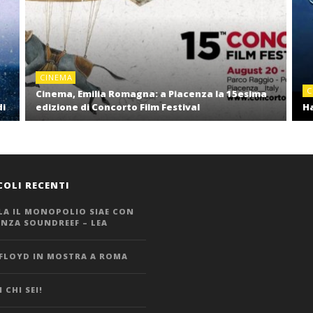
CINEMA
C
Cinema, Emilia Romagna: a Piacenza la 15esima
di
edizione di Concorto Film Festival
Ha
COLI RECENTI
LA IL MONOPOLIO SIAE CON
ANZA SOUNDREEF – LEA
 FLOYD IN MOSTRA A ROMA
 CHI SEI!