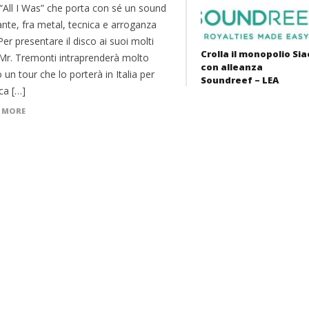
 “All I Was” che porta con sé un sound
ante, fra metal, tecnica e arroganza
Per presentare il disco ai suoi molti
Crolla il monopolio Sia
 Mr. Tremonti intraprenderà molto
con alleanza
 un tour che lo porterà in Italia per
Soundreef – LEA
ca […]
 MORE