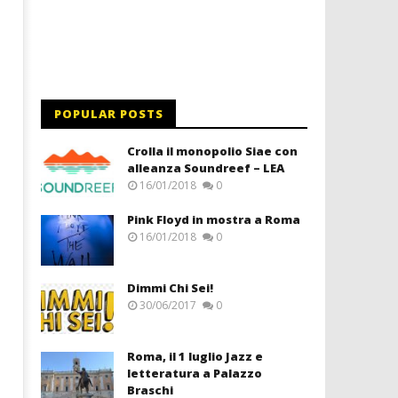
POPULAR POSTS
Crolla il monopolio Siae con
alleanza Soundreef – LEA
16/01/2018
0
Pink Floyd in mostra a Roma
16/01/2018
0
Dimmi Chi Sei!
30/06/2017
0
Roma, il 1 luglio Jazz e
letteratura a Palazzo
Braschi