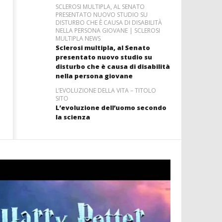
SCLEROSI MULTIPLA, AL SENATO
PRESENTATO NUOVO STUDIO SU
DISTURBO CHE È CAUSA DI DISABILITÀ
NELLA PERSONA GIOVANE | SCLEROSI
MULTIPLA NEWS
Sclerosi multipla, al Senato
presentato nuovo studio su
disturbo che è causa di disabilità
nella persona giovane
L’EVOLUZIONE DELLA VITA – TITOLO
SITO
L’evoluzione dell’uomo secondo
la scienza