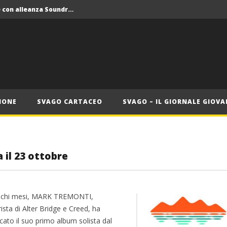
Crolla il monopolio Siae con alleanza Soundreef – LEA
 Roma
Roma, il 1 luglio Jazz e letteratura a Palazzo Braschi
ana delle Vele d’Epoca
Crolla il monopolio Siae con alleanza Soundreef – LEA
IONE
SVAGO CARTACEO
SVAGO – IL GIORNALE GIOVA
ia il 23 ottobre
chi mesi, MARK TREMONTI,
rista di Alter Bridge e Creed, ha
cato il suo primo album solista dal