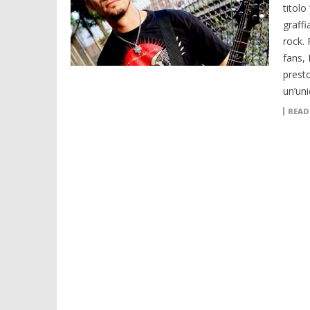
titolo
graffi
rock. 
fans,
presto
un’uni
READ