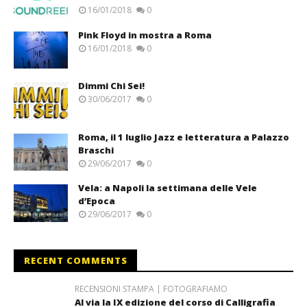
16/01/2018
0
Pink Floyd in mostra a Roma
16/01/2018
0
Dimmi Chi Sei!
30/06/2017
0
Roma, il 1 luglio Jazz e letteratura a Palazzo
Braschi
29/06/2017
0
Vela: a Napoli la settimana delle Vele
d’Epoca
29/06/2017
0
RECENT COMMENTS
RECENSIONI STAMPA | FOTOGRAFIAMO
Al via la IX edizione del corso di Calligrafia