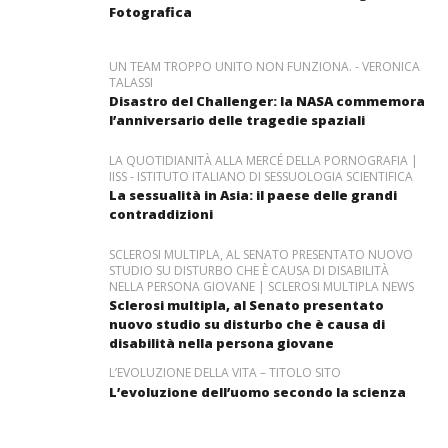
Fotografica
UN TEAM TROPPO UNITO NON FUNZIONA. - VERONICA
TALASSI
Disastro del Challenger: la NASA commemora
l’anniversario delle tragedie spaziali
LA QUOTIDIANITÀ ALLA MERCÉ DELLA PORNOGRAFIA |
IISS - ISTITUTO ITALIANO DI SESSUOLOGIA SCIENTIFICA
La sessualità in Asia: il paese delle grandi
contraddizioni
SCLEROSI MULTIPLA, AL SENATO PRESENTATO NUOVO
STUDIO SU DISTURBO CHE È CAUSA DI DISABILITÀ
NELLA PERSONA GIOVANE | SCLEROSI MULTIPLA NEWS
Sclerosi multipla, al Senato presentato
nuovo studio su disturbo che è causa di
disabilità nella persona giovane
L’EVOLUZIONE DELLA VITA – TITOLO SITO
L’evoluzione dell’uomo secondo la scienza