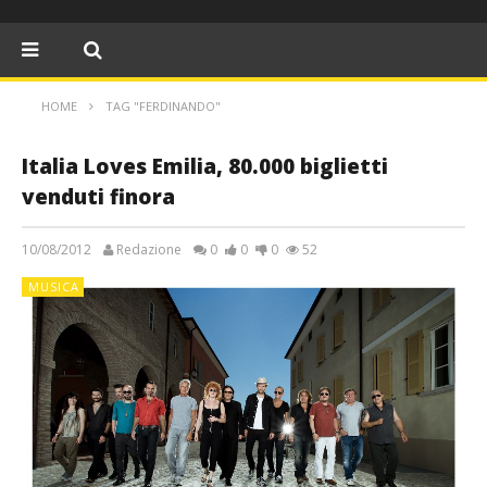
HOME
TAG "FERDINANDO"
Italia Loves Emilia, 80.000 biglietti
venduti finora
10/08/2012
Redazione
0
0
0
52
MUSICA