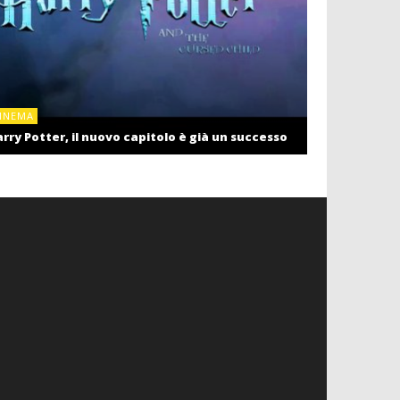
CINEMA
INEMA
Cinema: il r
rry Potter, il nuovo capitolo è già un successo
settembre c