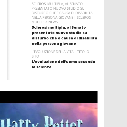
SCLEROSI MULTIPLA, AL SENATO
PRESENTATO NUOVO STUDIO SU
DISTURBO CHE È CAUSA DI DISABILITÀ
NELLA PERSONA GIOVANE | SCLEROSI
MULTIPLA NEWS
Sclerosi multipla, al Senato
presentato nuovo studio su
disturbo che è causa di disabilità
nella persona giovane
L’EVOLUZIONE DELLA VITA – TITOLO
SITO
L’evoluzione dell’uomo secondo
la scienza