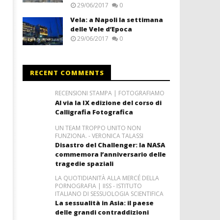
29/06/2017
0
Vela: a Napoli la settimana
delle Vele d’Epoca
29/06/2017
0
RECENT COMMENTS
RECENSIONI STAMPA | FOTOGRAFIAMO
Al via la IX edizione del corso di
Calligrafia Fotografica
UN TEAM TROPPO UNITO NON
FUNZIONA. - VERONICA TALASSI
Disastro del Challenger: la NASA
commemora l’anniversario delle
tragedie spaziali
LA QUOTIDIANITÀ ALLA MERCÉ DELLA
PORNOGRAFIA | IISS - ISTITUTO
ITALIANO DI SESSUOLOGIA SCIENTIFICA
La sessualità in Asia: il paese
delle grandi contraddizioni