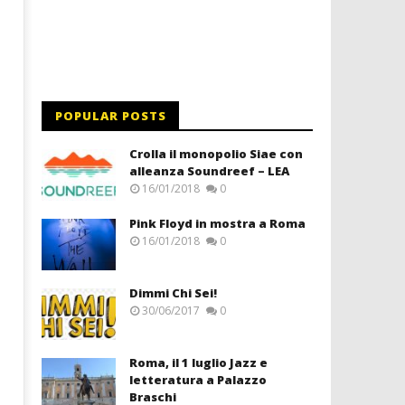
POPULAR POSTS
Crolla il monopolio Siae con
alleanza Soundreef – LEA
16/01/2018
0
Pink Floyd in mostra a Roma
16/01/2018
0
Dimmi Chi Sei!
30/06/2017
0
Roma, il 1 luglio Jazz e
letteratura a Palazzo
Braschi