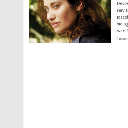
Devos 
serviz
Joseph
biolog
nato 
READ