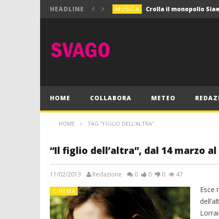
MUSICA
HEADLINE
MUSICA
Pink Floyd in mostra a
GIOCHI
Dimmi Chi Sei!
CULTURA
SPORT
Vela: a Napoli la settim
MUSICA
HOME
COLLABORA
METEO
REDAZ
HOME
TAG "FIGLIO DELL’ALTRA"
“Il figlio dell’altra”, dal 14 marzo a
11/02/2013
Redazione
0
0
0
47
Esce n
CINEMA
dell’al
Lorra