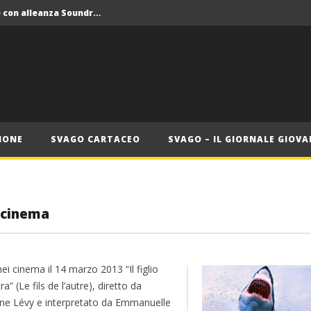
Crolla il monopolio Siae con alleanza Soundreef – LEA
 Roma
Roma, il 1 luglio Jazz e letteratura a Palazzo Braschi
ana delle Vele d’Epoca
Crolla il monopolio Siae con alleanza Soundreef – LEA
IONE
SVAGO CARTACEO
SVAGO – IL GIORNALE GIOVA
l cinema
ei cinema il 14 marzo 2013 “Il figlio
tra” (Le fils de l’autre), diretto da
ine Lévy e interpretato da Emmanuelle