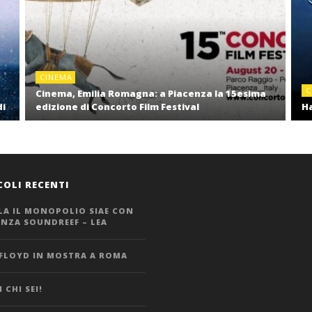
CINEMA
C
Cinema, Emilia Romagna: a Piacenza la 15esima
di
edizione di Concorto Film Festival
Ha
COLI RECENTI
LA IL MONOPOLIO SIAE CON
ANZA SOUNDREEF – LEA
 FLOYD IN MOSTRA A ROMA
 CHI SEI!