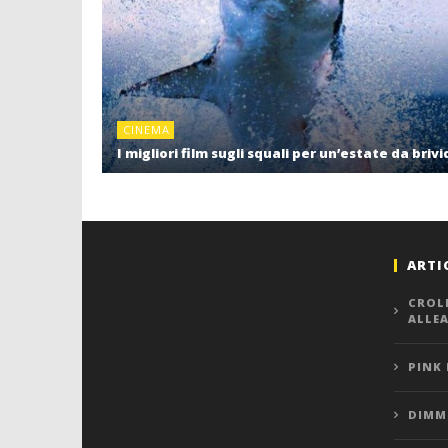
CINEMA
I migliori film sugli squali per un’estate da brivi
ARTI
CROL
ALLE
PINK
DIMMI