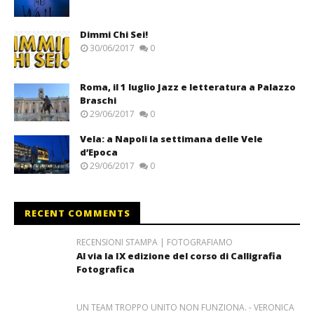
Dimmi Chi Sei!
30/06/2017
0
Roma, il 1 luglio Jazz e letteratura a Palazzo
Braschi
29/06/2017
0
Vela: a Napoli la settimana delle Vele
d’Epoca
29/06/2017
0
RECENT COMMENTS
RECENSIONI STAMPA | FOTOGRAFIAMO
Al via la IX edizione del corso di Calligrafia
Fotografica
UN TEAM TROPPO UNITO NON FUNZIONA. - VERONICA