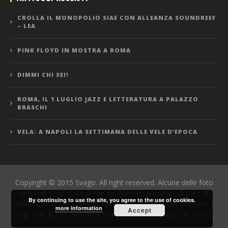
CROLLA IL MONOPOLIO SIAE CON ALLEANZA SOUNDREEF
– LEA
PINK FLOYD IN MOSTRA A ROMA
DIMMI CHI SEI!
ROMA, IL 1 LUGLIO JAZZ E LETTERATURA A PALAZZO
BRASCHI
VELA: A NAPOLI LA SETTIMANA DELLE VELE D’EPOCA
Copyright © 2015 Svago. All right reserved. Alcune delle foto
presenti sono state prese da Internet, e quindi valutate di
By continuing to use the site, you agree to the use of cookies.
pubblico dominio. Direttore Responsabile: Manuel Romano |
more information
Accept
Reg. Trib. AQ N° 549 del 12.01.06 | Iscrizione ROC nr. 17677.