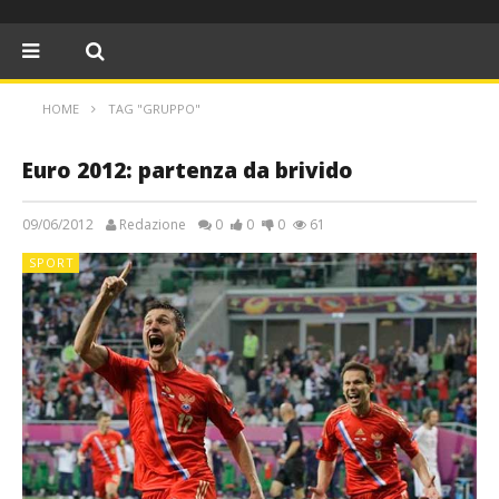
HOME
TAG "GRUPPO"
Euro 2012: partenza da brivido
09/06/2012
Redazione
0
0
0
61
SPORT