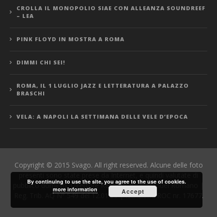
CROLLA IL MONOPOLIO SIAE CON ALLEANZA SOUNDREEF
– LEA
PINK FLOYD IN MOSTRA A ROMA
DIMMI CHI SEI!
ROMA, IL 1 LUGLIO JAZZ E LETTERATURA A PALAZZO
BRASCHI
VELA: A NAPOLI LA SETTIMANA DELLE VELE D’EPOCA
Copyright © 2015 Svago. All right reserved. Alcune delle foto
presenti sono state prese da Internet, e quindi valutate di
By continuing to use the site, you agree to the use of cookies.
pubblico dominio. Direttore Responsabile: Manuel Romano |
more information
Accept
Reg. Trib. AQ N° 549 del 12.01.06 | Iscrizione ROC nr. 17677.