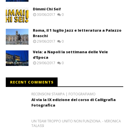
Dimmi Chi Sei!
30/06/2017
0
Roma, il 1 luglio Jazz e letteratura a Palazzo
Braschi
29/06/2017
0
Vela: a Napoli la settimana delle Vele
d’Epoca
29/06/2017
0
RECENT COMMENTS
RECENSIONI STAMPA | FOTOGRAFIAMO
Al via la IX edizione del corso di Calligrafia
Fotografica
UN TEAM TROPPO UNITO NON FUNZIONA. - VERONICA
TALASSI