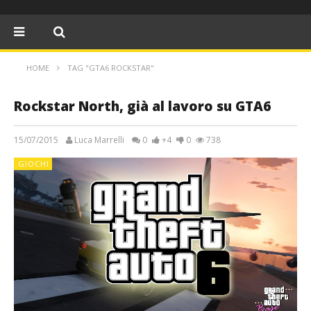
HOME
TAG "GTA6 ROCKSTAR"
Rockstar North, già al lavoro su GTA6
15/07/2015
Luca Marrelli
0
+4
0
738
GIOCHI