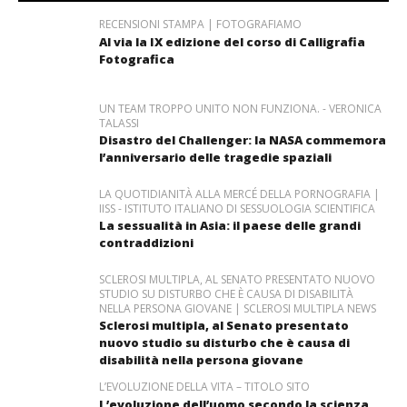
RECENSIONI STAMPA | FOTOGRAFIAMO
Al via la IX edizione del corso di Calligrafia
Fotografica
UN TEAM TROPPO UNITO NON FUNZIONA. - VERONICA
TALASSI
Disastro del Challenger: la NASA commemora
l’anniversario delle tragedie spaziali
LA QUOTIDIANITÀ ALLA MERCÉ DELLA PORNOGRAFIA |
IISS - ISTITUTO ITALIANO DI SESSUOLOGIA SCIENTIFICA
La sessualità in Asia: il paese delle grandi
contraddizioni
SCLEROSI MULTIPLA, AL SENATO PRESENTATO NUOVO
STUDIO SU DISTURBO CHE È CAUSA DI DISABILITÀ
NELLA PERSONA GIOVANE | SCLEROSI MULTIPLA NEWS
Sclerosi multipla, al Senato presentato
nuovo studio su disturbo che è causa di
disabilità nella persona giovane
L’EVOLUZIONE DELLA VITA – TITOLO SITO
L’evoluzione dell’uomo secondo la scienza