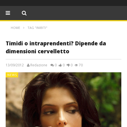
HOME
TAG "INIBITI"
Timidi o intraprendenti? Dipende da
dimensioni cervelletto
13/09/2012
Redazione
0
0
0
70
NEWS