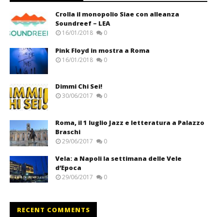
Crolla il monopolio Siae con alleanza
Soundreef – LEA
16/01/2018
0
Pink Floyd in mostra a Roma
16/01/2018
0
Dimmi Chi Sei!
30/06/2017
0
Roma, il 1 luglio Jazz e letteratura a Palazzo
Braschi
29/06/2017
0
Vela: a Napoli la settimana delle Vele
d’Epoca
29/06/2017
0
RECENT COMMENTS