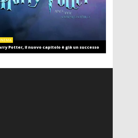
CINEMA
INEMA
Cinema: il r
rry Potter, il nuovo capitolo è già un successo
settembre c