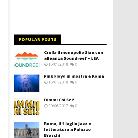
POPULAR POSTS
Crolla il monopolio Siae con
alleanza Soundreef – LEA
16/01/2018
0
Pink Floyd in mostra a Roma
16/01/2018
0
Dimmi Chi Sei!
30/06/2017
0
Roma, il 1 luglio Jazz e
letteratura a Palazzo
Braschi