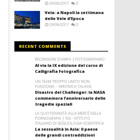
29/06/2017
0
Vela: a Napoli la settimana
delle Vele d’Epoca
29/06/2017
0
RECENT COMMENTS
RECENSIONI STAMPA | FOTOGRAFIAMO
Al via la IX edizione del corso di
Calligrafia Fotografica
UN TEAM TROPPO UNITO NON
FUNZIONA. - VERONICA TALASSI
Disastro del Challenger: la NASA
commemora l’anniversario delle
tragedie spaziali
LA QUOTIDIANITÀ ALLA MERCÉ DELLA
PORNOGRAFIA | IISS - ISTITUTO
ITALIANO DI SESSUOLOGIA SCIENTIFICA
La sessualità in Asia: il paese
delle grandi contraddizioni