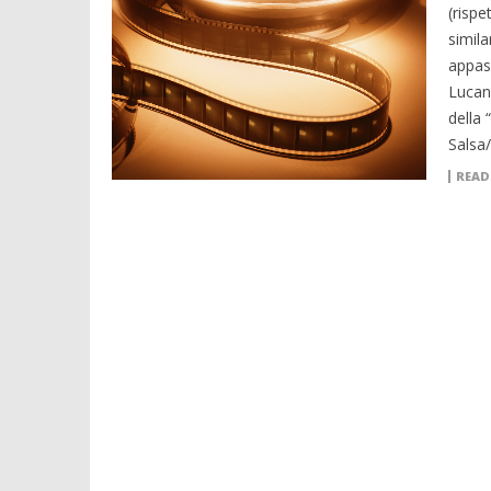
(rispe
simila
appass
Lucani
della
Salsa
READ