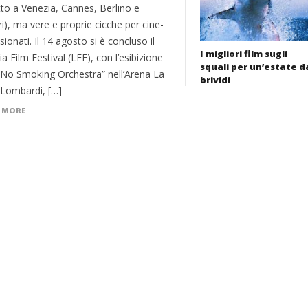
tto a Venezia, Cannes, Berlino e
ri), ma vere e proprie cicche per cine-
ionati. Il 14 agosto si è concluso il
I migliori film sugli
a Film Festival (LFF), con l’esibizione
squali per un’estate d
 “No Smoking Orchestra” nell’Arena La
brividi
/Lombardi, […]
 MORE