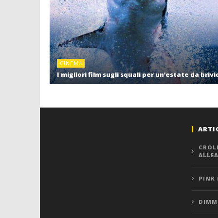
CINEMA
I migliori film sugli squali per un’estate da brivi
ARTI
CROL
ALLE
PINK
DIMMI