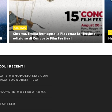
CINEMA
C
Cinema, Emilia Romagna: a Piacenza la 15esima
di
edizione di Concorto Film Festival
Ha
COLI RECENTI
LA IL MONOPOLIO SIAE CON
ANZA SOUNDREEF – LEA
 FLOYD IN MOSTRA A ROMA
 CHI SEI!