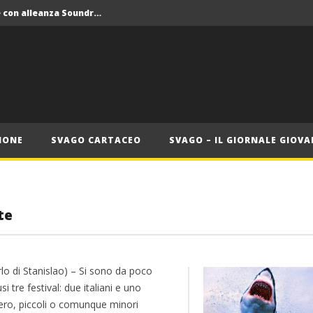
Crolla il monopolio Siae con alleanza Soundreef – LEA
 Roma
Roma, il 1 luglio Jazz e letteratura a Palazzo Braschi
ana delle Vele d’Epoca
Crolla il monopolio Siae con alleanza Soundreef – LEA
IONE
SVAGO CARTACEO
SVAGO – IL GIORNALE GIOVA
te
rlo di Stanislao) – Si sono da poco
si tre festival: due italiani e uno
iero, piccoli o comunque minori