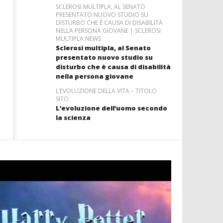
SCLEROSI MULTIPLA, AL SENATO
PRESENTATO NUOVO STUDIO SU
DISTURBO CHE È CAUSA DI DISABILITÀ
NELLA PERSONA GIOVANE | SCLEROSI
MULTIPLA NEWS
Sclerosi multipla, al Senato
presentato nuovo studio su
disturbo che è causa di disabilità
nella persona giovane
L’EVOLUZIONE DELLA VITA – TITOLO
SITO
L’evoluzione dell’uomo secondo
la scienza