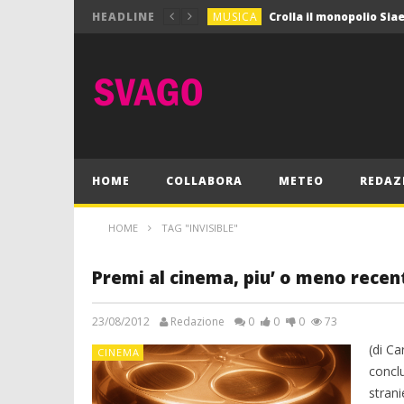
MUSICA
HEADLINE
MUSICA
Pink Floyd in mostra a
GIOCHI
Dimmi Chi Sei!
CULTURA
SPORT
Vela: a Napoli la settim
MUSICA
HOME
COLLABORA
METEO
REDAZ
HOME
TAG "INVISIBLE"
Premi al cinema, piu’ o meno recen
23/08/2012
Redazione
0
0
0
73
(di Ca
CINEMA
conclu
stran