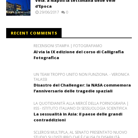
Vela: a Napoli la settimana delle Vele
d’Epoca
29/06/2017
0
RECENT COMMENTS
RECENSIONI STAMPA | FOTOGRAFIAMO
Al via la IX edizione del corso di Calligrafia
Fotografica
UN TEAM TROPPO UNITO NON FUNZIONA. - VERONICA
TALASSI
Disastro del Challenger: la NASA commemora
l’anniversario delle tragedie spaziali
LA QUOTIDIANITÀ ALLA MERCÉ DELLA PORNOGRAFIA |
IISS - ISTITUTO ITALIANO DI SESSUOLOGIA SCIENTIFICA
La sessualità in Asia: il paese delle grandi
contraddizioni
SCLEROSI MULTIPLA, AL SENATO PRESENTATO NUOVO
STUDIO SU DISTURBO CHE È CAUSA DI DISABILITÀ