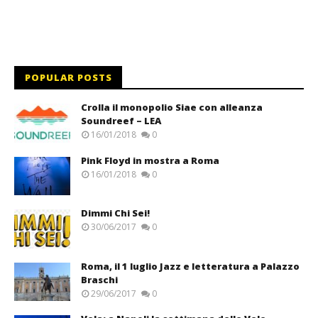
POPULAR POSTS
Crolla il monopolio Siae con alleanza
Soundreef – LEA
16/01/2018
0
Pink Floyd in mostra a Roma
16/01/2018
0
Dimmi Chi Sei!
30/06/2017
0
Roma, il 1 luglio Jazz e letteratura a Palazzo
Braschi
29/06/2017
0