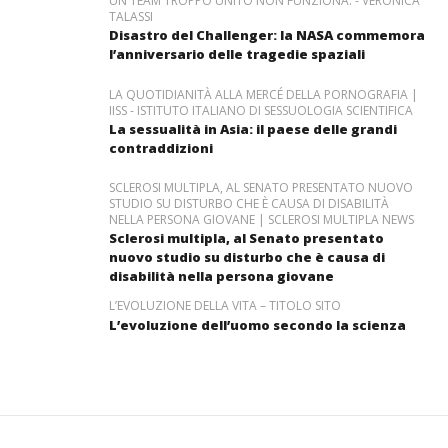
UN TEAM TROPPO UNITO NON FUNZIONA. - VERONICA
TALASSI
Disastro del Challenger: la NASA commemora
l’anniversario delle tragedie spaziali
LA QUOTIDIANITÀ ALLA MERCÉ DELLA PORNOGRAFIA |
IISS - ISTITUTO ITALIANO DI SESSUOLOGIA SCIENTIFICA
La sessualità in Asia: il paese delle grandi
contraddizioni
SCLEROSI MULTIPLA, AL SENATO PRESENTATO NUOVO
STUDIO SU DISTURBO CHE È CAUSA DI DISABILITÀ
NELLA PERSONA GIOVANE | SCLEROSI MULTIPLA NEWS
Sclerosi multipla, al Senato presentato
nuovo studio su disturbo che è causa di
disabilità nella persona giovane
L’EVOLUZIONE DELLA VITA – TITOLO SITO
L’evoluzione dell’uomo secondo la scienza