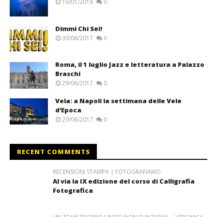
16/01/2018
0
Dimmi Chi Sei!
30/06/2017
0
Roma, il 1 luglio Jazz e letteratura a Palazzo
Braschi
29/06/2017
0
Vela: a Napoli la settimana delle Vele
d’Epoca
29/06/2017
0
RECENT COMMENTS
RECENSIONI STAMPA | FOTOGRAFIAMO
Al via la IX edizione del corso di Calligrafia
Fotografica