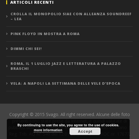
ARTICOLI RECENTI
CROLLA IL MONOPOLIO SIAE CON ALLEANZA SOUNDREEF
– LEA
PINK FLOYD IN MOSTRA A ROMA
DIMMI CHI SEI!
ROMA, IL 1 LUGLIO JAZZ E LETTERATURA A PALAZZO
BRASCHI
VELA: A NAPOLI LA SETTIMANA DELLE VELE D’EPOCA
Copyright © 2015 Svago. All right reserved. Alcune delle foto
presenti sono state prese da Internet, e quindi valutate di
By continuing to use the site, you agree to the use of cookies.
pubblico dominio. Direttore Responsabile: Manuel Romano |
more information
Accept
Reg. Trib. AQ N° 549 del 12.01.06 | Iscrizione ROC nr. 17677.