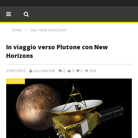
HOME
TAG "NEW HORIZONS"
In viaggio verso Plutone con New
Horizons
23/07/2015
Luca Marrelli
0
0
0
328
SCIENZA