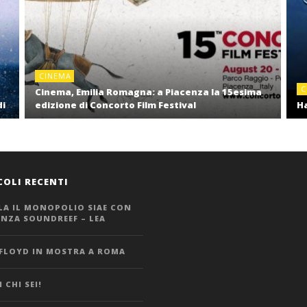
CINEMA
C
Cinema, Emilia Romagna: a Piacenza la 15esima
di
edizione di Concorto Film Festival
Ha
COLI RECENTI
LA IL MONOPOLIO SIAE CON
ANZA SOUNDREEF – LEA
 FLOYD IN MOSTRA A ROMA
 CHI SEI!