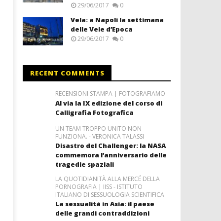
29/06/2017
0
Vela: a Napoli la settimana
delle Vele d’Epoca
29/06/2017
0
RECENT COMMENTS
RECENSIONI STAMPA | FOTOGRAFIAMO
Al via la IX edizione del corso di
Calligrafia Fotografica
UN TEAM TROPPO UNITO NON
FUNZIONA. - VERONICA TALASSI
Disastro del Challenger: la NASA
commemora l’anniversario delle
tragedie spaziali
LA QUOTIDIANITÀ ALLA MERCÉ DELLA
PORNOGRAFIA | IISS - ISTITUTO
ITALIANO DI SESSUOLOGIA SCIENTIFICA
La sessualità in Asia: il paese
delle grandi contraddizioni