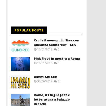
POPULAR POSTS
Crolla il monopolio Siae con
alleanza Soundreef – LEA
16/01/2018
0
Pink Floyd in mostra a Roma
16/01/2018
0
Dimmi Chi Sei!
30/06/2017
0
Roma, il 1 luglio Jazz e
letteratura a Palazzo
Braschi