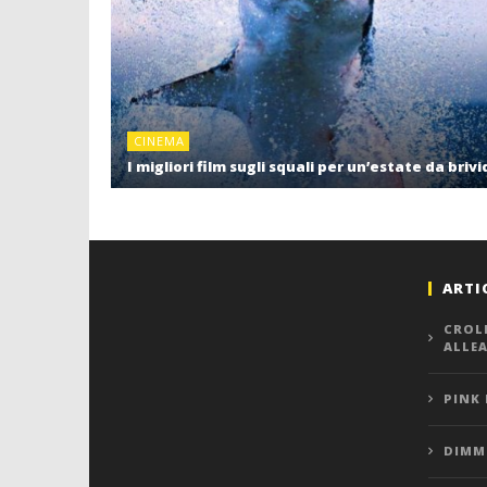
CINEMA
I migliori film sugli squali per un’estate da brivi
ARTI
CROL
ALLE
PINK
DIMMI