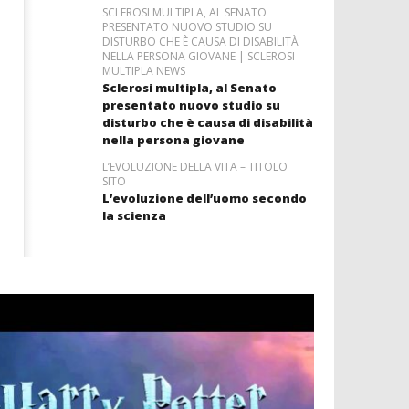
SCLEROSI MULTIPLA, AL SENATO
PRESENTATO NUOVO STUDIO SU
DISTURBO CHE È CAUSA DI DISABILITÀ
NELLA PERSONA GIOVANE | SCLEROSI
MULTIPLA NEWS
Sclerosi multipla, al Senato
presentato nuovo studio su
disturbo che è causa di disabilità
nella persona giovane
L’EVOLUZIONE DELLA VITA – TITOLO
SITO
L’evoluzione dell’uomo secondo
la scienza