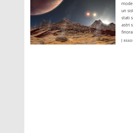
modest
un sis
stati 
astri 
finora
READ