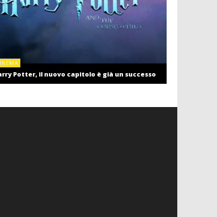
CINEMA
INEMA
Cinema: il r
rry Potter, il nuovo capitolo è già un successo
settembre c