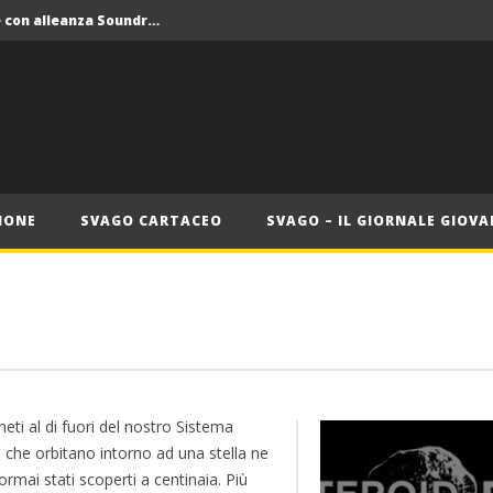
Crolla il monopolio Siae con alleanza Soundreef – LEA
 Roma
Roma, il 1 luglio Jazz e letteratura a Palazzo Braschi
ana delle Vele d’Epoca
Crolla il monopolio Siae con alleanza Soundreef – LEA
IONE
SVAGO CARTACEO
SVAGO – IL GIORNALE GIOVA
neti al di fuori del nostro Sistema
 che orbitano intorno ad una stella ne
rmai stati scoperti a centinaia. Più