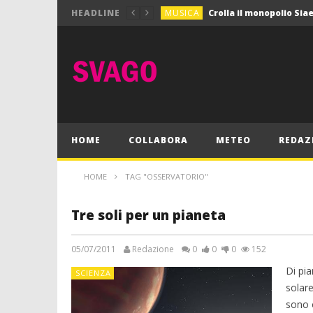
MUSICA
HEADLINE
MUSICA
Pink Floyd in mostra a
GIOCHI
Dimmi Chi Sei!
CULTURA
SPORT
Vela: a Napoli la settim
MUSICA
HOME
COLLABORA
METEO
REDAZ
HOME
TAG "OSSERVATORIO"
Tre soli per un pianeta
05/07/2011
Redazione
0
0
0
152
Di pia
SCIENZA
solare
sono o