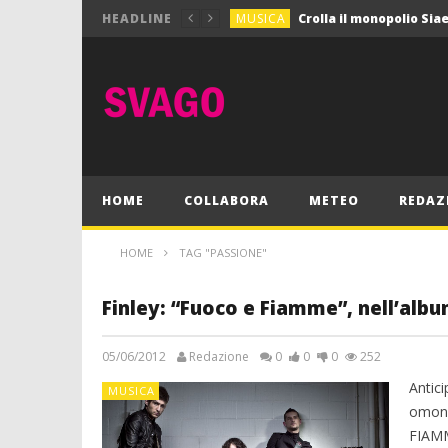
MUSICA
HEADLINE
MUSICA
Pink Floyd in mostra a
GIOCHI
Dimmi Chi Sei!
CULTURA
SPORT
Vela: a Napoli la settim
MUSICA
HOME
COLLABORA
METEO
REDAZ
HOME
TAG "PASSIONE"
Finley: “Fuoco e Fiamme”, nell’al
05/06/2012
Redazione
0
0
0
252
Antici
MUSICA
omoni
FIAMM