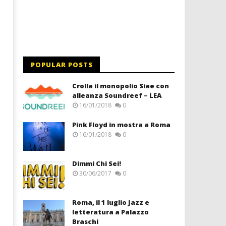
POPULAR POSTS
Crolla il monopolio Siae con
alleanza Soundreef – LEA
16/01/2018
0
Pink Floyd in mostra a Roma
16/01/2018
0
Dimmi Chi Sei!
30/06/2017
0
Roma, il 1 luglio Jazz e
letteratura a Palazzo
Braschi