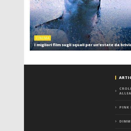
CINEMA
I migliori film sugli squali per un’estate da brivi
ARTI
CROL
ALLE
PINK
DIMMI