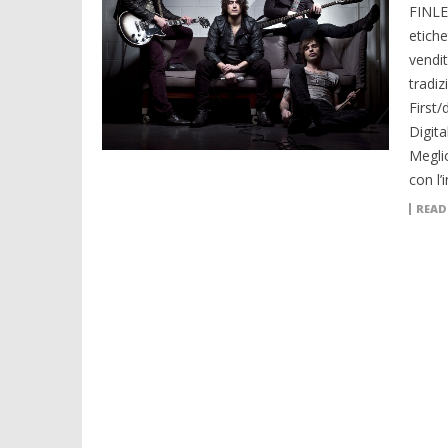
FINLE
etiche
vendit
tradiz
First/
Digita
Meglio
con l’
READ