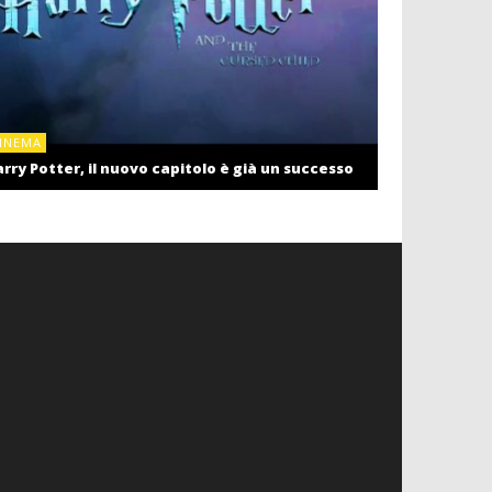
CINEMA
INEMA
Cinema: il r
rry Potter, il nuovo capitolo è già un successo
settembre c