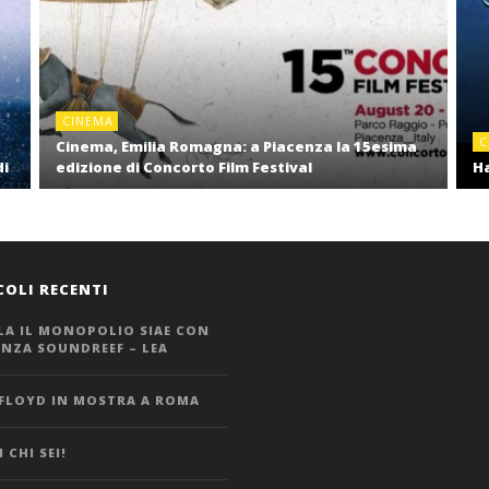
CINEMA
C
Cinema, Emilia Romagna: a Piacenza la 15esima
di
edizione di Concorto Film Festival
Ha
COLI RECENTI
LA IL MONOPOLIO SIAE CON
ANZA SOUNDREEF – LEA
 FLOYD IN MOSTRA A ROMA
 CHI SEI!