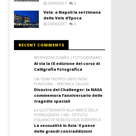
29/06/2017
0
Vela: a Napoli la settimana
delle Vele d’Epoca
29/06/2017
0
RECENT COMMENTS
RECENSIONI STAMPA | FOTOGRAFIAMO
Al via la IX edizione del corso di
Calligrafia Fotografica
UN TEAM TROPPO UNITO NON
FUNZIONA. - VERONICA TALASSI
Disastro del Challenger: la NASA
commemora l’anniversario delle
tragedie spaziali
LA QUOTIDIANITÀ ALLA MERCÉ DELLA
PORNOGRAFIA | IISS - ISTITUTO
ITALIANO DI SESSUOLOGIA SCIENTIFICA
La sessualità in Asia: il paese
delle grandi contraddizioni