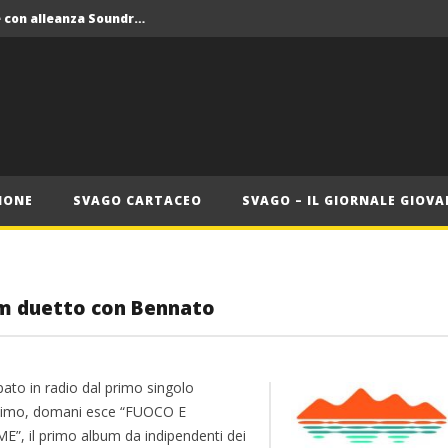
Crolla il monopolio Siae con alleanza Soundreef – LEA
 Roma
Roma, il 1 luglio Jazz e letteratura a Palazzo Braschi
ana delle Vele d’Epoca
Crolla il monopolio Siae con alleanza Soundreef – LEA
IONE
SVAGO CARTACEO
SVAGO – IL GIORNALE GIOVA
bum duetto con Bennato
pato in radio dal primo singolo
mo, domani esce “FUOCO E
E”, il primo album da indipendenti dei