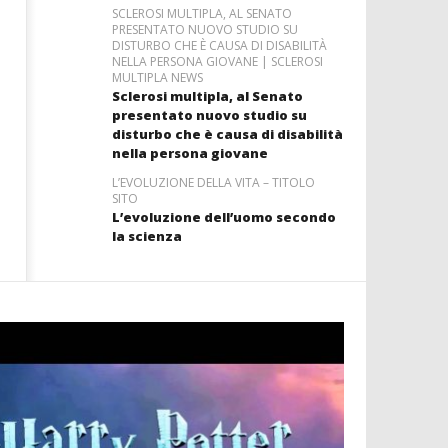
SCLEROSI MULTIPLA, AL SENATO
PRESENTATO NUOVO STUDIO SU
DISTURBO CHE È CAUSA DI DISABILITÀ
NELLA PERSONA GIOVANE | SCLEROSI
MULTIPLA NEWS
Sclerosi multipla, al Senato
presentato nuovo studio su
disturbo che è causa di disabilità
nella persona giovane
L’EVOLUZIONE DELLA VITA – TITOLO
SITO
L’evoluzione dell’uomo secondo
la scienza