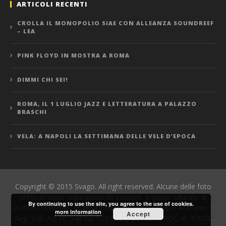
ARTICOLI RECENTI
CROLLA IL MONOPOLIO SIAE CON ALLEANZA SOUNDREEF
– LEA
PINK FLOYD IN MOSTRA A ROMA
DIMMI CHI SEI!
ROMA, IL 1 LUGLIO JAZZ E LETTERATURA A PALAZZO
BRASCHI
VELA: A NAPOLI LA SETTIMANA DELLE VELE D’EPOCA
Copyright © 2015 Svago. All right reserved. Alcune delle foto
presenti sono state prese da Internet, e quindi valutate di
By continuing to use the site, you agree to the use of cookies.
pubblico dominio. Direttore Responsabile: Manuel Romano |
more information
Accept
Reg. Trib. AQ N° 549 del 12.01.06 | Iscrizione ROC nr. 17677.