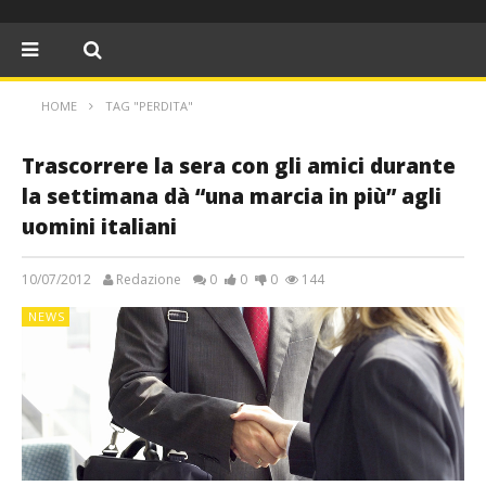
HOME
TAG "PERDITA"
Trascorrere la sera con gli amici durante
la settimana dà “una marcia in più” agli
uomini italiani
10/07/2012
Redazione
0
0
0
144
NEWS