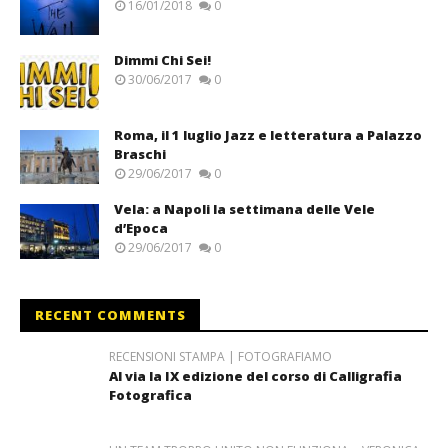
16/01/2018
0
Dimmi Chi Sei!
30/06/2017
0
Roma, il 1 luglio Jazz e letteratura a Palazzo
Braschi
29/06/2017
0
Vela: a Napoli la settimana delle Vele
d’Epoca
29/06/2017
0
RECENT COMMENTS
RECENSIONI STAMPA | FOTOGRAFIAMO
Al via la IX edizione del corso di Calligrafia
Fotografica