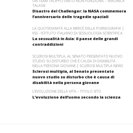
UN TEAM TROPPO UNITO NON FUNZIONA. - VERONICA
TALASSI
Disastro del Challenger: la NASA commemora
l’anniversario delle tragedie spaziali
LA QUOTIDIANITÀ ALLA MERCÉ DELLA PORNOGRAFIA |
IISS - ISTITUTO ITALIANO DI SESSUOLOGIA SCIENTIFICA
La sessualità in Asia: il paese delle grandi
contraddizioni
SCLEROSI MULTIPLA, AL SENATO PRESENTATO NUOVO
STUDIO SU DISTURBO CHE È CAUSA DI DISABILITÀ
NELLA PERSONA GIOVANE | SCLEROSI MULTIPLA NEWS
Sclerosi multipla, al Senato presentato
nuovo studio su disturbo che è causa di
disabilità nella persona giovane
L’EVOLUZIONE DELLA VITA – TITOLO SITO
L’evoluzione dell’uomo secondo la scienza