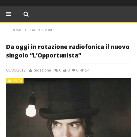
HOME
TAG "PUDORE"
Da oggi in rotazione radiofonica il nuovo
singolo “L’Opportunista”
08/06/2012
Redazione
0
0
0
54
MUSICA