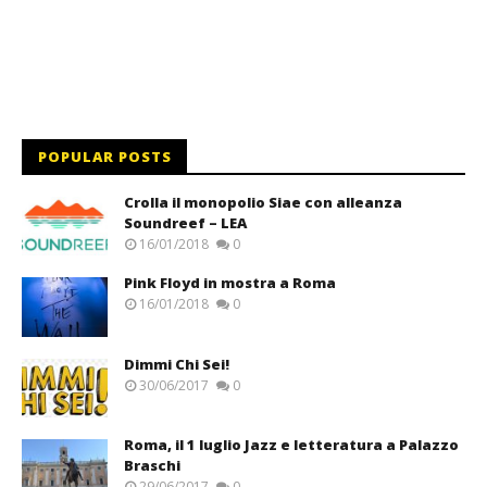
POPULAR POSTS
Crolla il monopolio Siae con alleanza
Soundreef – LEA
16/01/2018
0
Pink Floyd in mostra a Roma
16/01/2018
0
Dimmi Chi Sei!
30/06/2017
0
Roma, il 1 luglio Jazz e letteratura a Palazzo
Braschi
29/06/2017
0