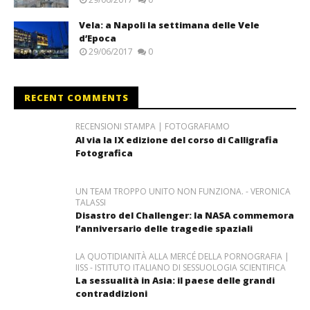
Vela: a Napoli la settimana delle Vele
d’Epoca
29/06/2017
0
RECENT COMMENTS
RECENSIONI STAMPA | FOTOGRAFIAMO
Al via la IX edizione del corso di Calligrafia
Fotografica
UN TEAM TROPPO UNITO NON FUNZIONA. - VERONICA
TALASSI
Disastro del Challenger: la NASA commemora
l’anniversario delle tragedie spaziali
LA QUOTIDIANITÀ ALLA MERCÉ DELLA PORNOGRAFIA |
IISS - ISTITUTO ITALIANO DI SESSUOLOGIA SCIENTIFICA
La sessualità in Asia: il paese delle grandi
contraddizioni