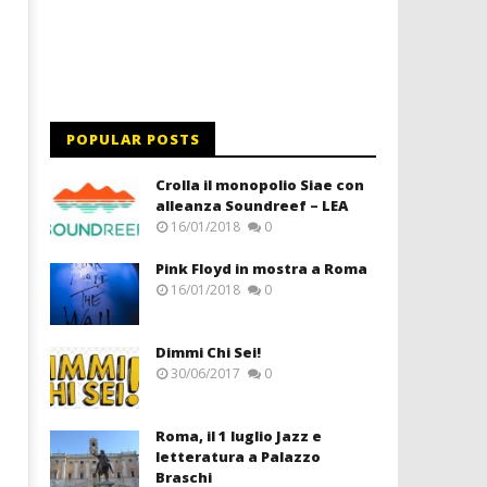
POPULAR POSTS
Crolla il monopolio Siae con
alleanza Soundreef – LEA
16/01/2018
0
Pink Floyd in mostra a Roma
16/01/2018
0
Dimmi Chi Sei!
30/06/2017
0
Roma, il 1 luglio Jazz e
letteratura a Palazzo
Braschi