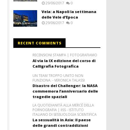
29/06/2017
0
Vela: a Napoli la settimana
delle Vele d’Epoca
29/06/2017
0
RECENT COMMENTS
RECENSIONI STAMPA | FOTOGRAFIAMO
Al via la IX edizione del corso di
Calligrafia Fotografica
UN TEAM TROPPO UNITO NON
FUNZIONA. - VERONICA TALASSI
Disastro del Challenger: la NASA
commemora l’anniversario delle
tragedie spaziali
LA QUOTIDIANITÀ ALLA MERCÉ DELLA
PORNOGRAFIA | IISS - ISTITUTO
ITALIANO DI SESSUOLOGIA SCIENTIFICA
La sessualità in Asia: il paese
delle grandi contraddizioni