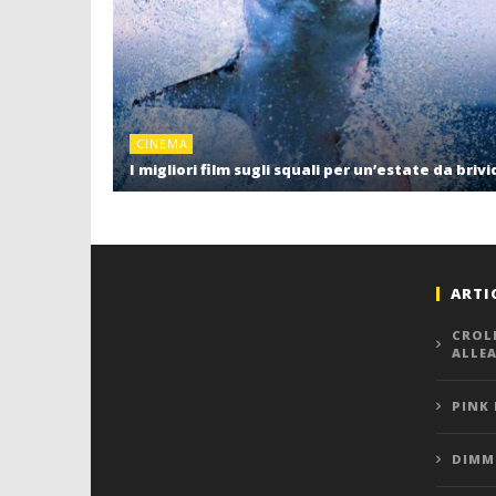
CINEMA
I migliori film sugli squali per un’estate da brivi
ARTI
CROL
ALLE
PINK
DIMMI