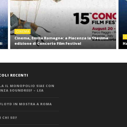
CINEMA
C
Cinema, Emilia Romagna: a Piacenza la 15esima
di
edizione di Concorto Film Festival
Ha
COLI RECENTI
LA IL MONOPOLIO SIAE CON
ANZA SOUNDREEF – LEA
 FLOYD IN MOSTRA A ROMA
 CHI SEI!