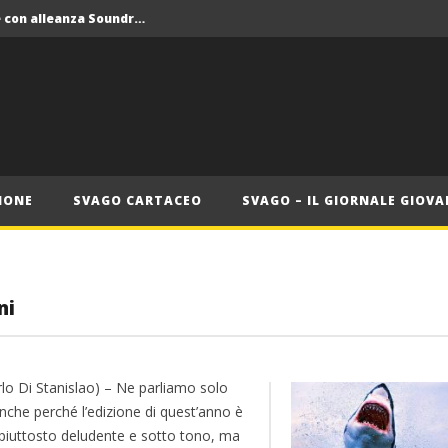
Crolla il monopolio Siae con alleanza Soundreef – LEA
 Roma
Roma, il 1 luglio Jazz e letteratura a Palazzo Braschi
ana delle Vele d’Epoca
Crolla il monopolio Siae con alleanza Soundreef – LEA
IONE
SVAGO CARTACEO
SVAGO – IL GIORNALE GIOVA
ni
rlo Di Stanislao) – Ne parliamo solo
nche perché l’edizione di quest’anno è
 piuttosto deludente e sotto tono, ma