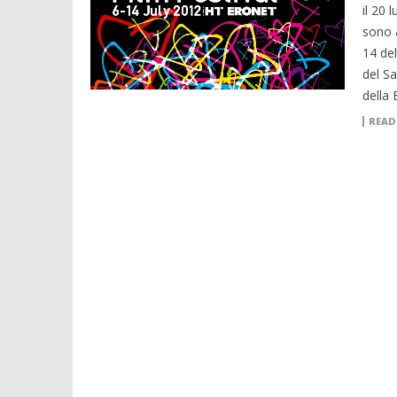
il 20 
sono 
14 del
del Sa
della 
READ