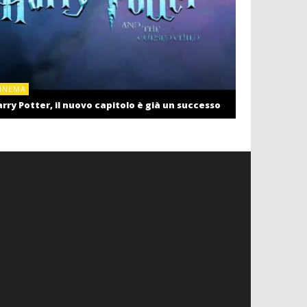
CINEMA
INEMA
Cinema: il r
rry Potter, il nuovo capitolo è già un successo
settembre c