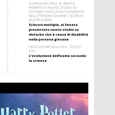
SCLEROSI MULTIPLA, AL SENATO
PRESENTATO NUOVO STUDIO SU
DISTURBO CHE È CAUSA DI DISABILITÀ
NELLA PERSONA GIOVANE | SCLEROSI
MULTIPLA NEWS
Sclerosi multipla, al Senato
presentato nuovo studio su
disturbo che è causa di disabilità
nella persona giovane
L’EVOLUZIONE DELLA VITA – TITOLO
SITO
L’evoluzione dell’uomo secondo
la scienza