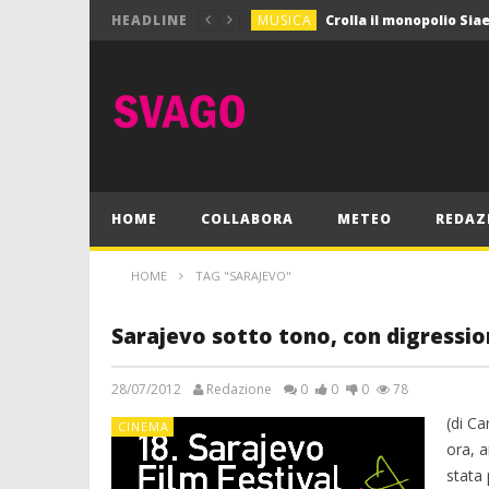
MUSICA
HEADLINE
MUSICA
Pink Floyd in mostra a
GIOCHI
Dimmi Chi Sei!
CULTURA
SPORT
Vela: a Napoli la settim
MUSICA
HOME
COLLABORA
METEO
REDAZ
HOME
TAG "SARAJEVO"
Sarajevo sotto tono, con digressio
28/07/2012
Redazione
0
0
0
78
(di Ca
CINEMA
ora, a
stata