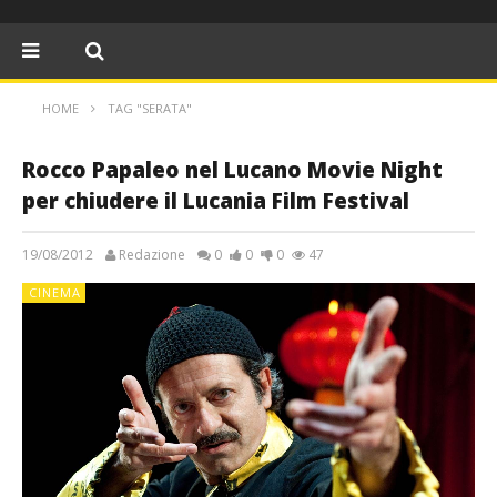
HOME
TAG "SERATA"
Rocco Papaleo nel Lucano Movie Night
per chiudere il Lucania Film Festival
19/08/2012
Redazione
0
0
0
47
CINEMA