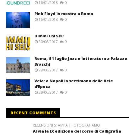
16/01/2018
0
Pink Floyd in mostra a Roma
16/01/2018
0
Dimmi Chi Sei!
30/06/2017
0
Roma, il 1 luglio Jazz e letteratura a Palazzo
Braschi
29/06/2017
0
Vela: a Napoli la settimana delle Vele
d’Epoca
29/06/2017
0
RECENT COMMENTS
RECENSIONI STAMPA | FOTOGRAFIAMO
Al via la IX edizione del corso di Calligrafia