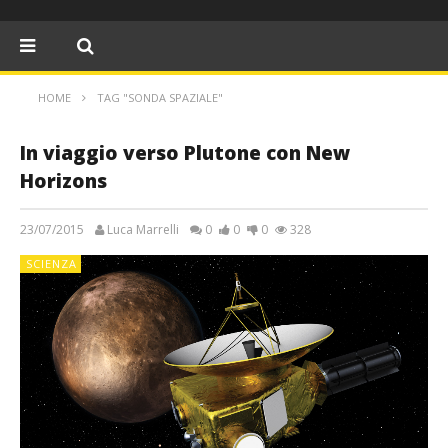
HOME
TAG "SONDA SPAZIALE"
In viaggio verso Plutone con New
Horizons
23/07/2015
Luca Marrelli
0
0
0
328
SCIENZA