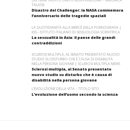
UN TEAM TROPPO UNITO NON FUNZIONA. - VERONICA
TALASSI
Disastro del Challenger: la NASA commemora
l’anniversario delle tragedie spaziali
LA QUOTIDIANITÀ ALLA MERCÉ DELLA PORNOGRAFIA |
IISS - ISTITUTO ITALIANO DI SESSUOLOGIA SCIENTIFICA
La sessualità in Asia: il paese delle grandi
contraddizioni
SCLEROSI MULTIPLA, AL SENATO PRESENTATO NUOVO
STUDIO SU DISTURBO CHE È CAUSA DI DISABILITÀ
NELLA PERSONA GIOVANE | SCLEROSI MULTIPLA NEWS
Sclerosi multipla, al Senato presentato
nuovo studio su disturbo che è causa di
disabilità nella persona giovane
L’EVOLUZIONE DELLA VITA – TITOLO SITO
L’evoluzione dell’uomo secondo la scienza