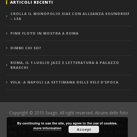
ARTICOLI RECENTI
CROLLA IL MONOPOLIO SIAE CON ALLEANZA SOUNDREEF
– LEA
PINK FLOYD IN MOSTRA A ROMA
DIMMI CHI SEI!
ROMA, IL 1 LUGLIO JAZZ E LETTERATURA A PALAZZO
BRASCHI
VELA: A NAPOLI LA SETTIMANA DELLE VELE D’EPOCA
Copyright © 2015 Svago. All right reserved. Alcune delle foto
presenti sono state prese da Internet, e quindi valutate di
By continuing to use the site, you agree to the use of cookies.
pubblico dominio. Direttore Responsabile: Manuel Romano |
more information
Accept
Reg. Trib. AQ N° 549 del 12.01.06 | Iscrizione ROC nr. 17677.