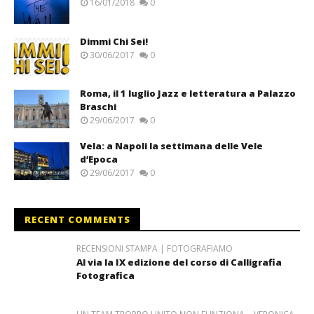
16/01/2018
0
Dimmi Chi Sei!
30/06/2017
0
Roma, il 1 luglio Jazz e letteratura a Palazzo
Braschi
29/06/2017
0
Vela: a Napoli la settimana delle Vele
d’Epoca
29/06/2017
0
RECENT COMMENTS
RECENSIONI STAMPA | FOTOGRAFIAMO
Al via la IX edizione del corso di Calligrafia
Fotografica