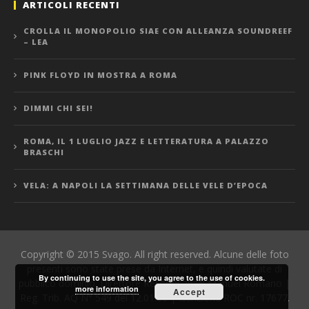
ARTICOLI RECENTI
CROLLA IL MONOPOLIO SIAE CON ALLEANZA SOUNDREEF
– LEA
PINK FLOYD IN MOSTRA A ROMA
DIMMI CHI SEI!
ROMA, IL 1 LUGLIO JAZZ E LETTERATURA A PALAZZO
BRASCHI
VELA: A NAPOLI LA SETTIMANA DELLE VELE D’EPOCA
Copyright © 2015 Svago. All right reserved. Alcune delle foto
presenti sono state prese da Internet, e quindi valutate di
By continuing to use the site, you agree to the use of cookies.
pubblico dominio. Direttore Responsabile: Manuel Romano |
more information
Accept
Reg. Trib. AQ N° 549 del 12.01.06 | Iscrizione ROC nr. 17677.