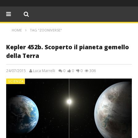
HOME
TAG "ZOONIVERSE"
Kepler 452b. Scoperto il pianeta gemello
della Terra
24/07/2015
Luca Marrelli
0
0
0
306
SCIENZA