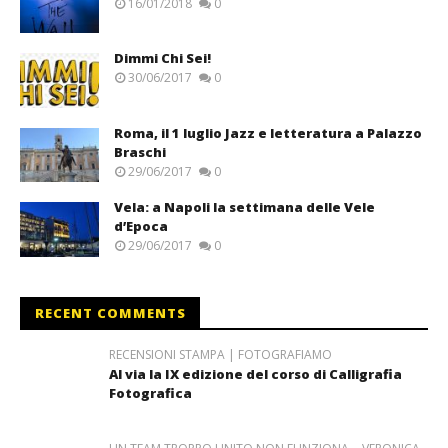
16/01/2018
0
Dimmi Chi Sei!
30/06/2017
0
Roma, il 1 luglio Jazz e letteratura a Palazzo
Braschi
29/06/2017
0
Vela: a Napoli la settimana delle Vele
d’Epoca
29/06/2017
0
RECENT COMMENTS
RECENSIONI STAMPA | FOTOGRAFIAMO
Al via la IX edizione del corso di Calligrafia
Fotografica