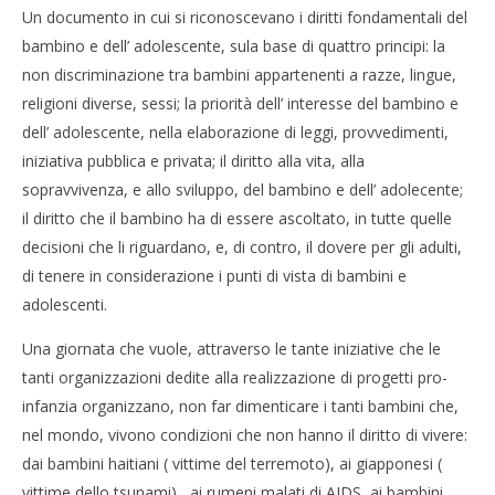
Un documento in cui si riconoscevano i diritti fondamentali del
bambino e dell’ adolescente, sula base di quattro principi: la
NOW VIEWING
non discriminazione tra bambini appartenenti a razze, lingue,
20 Novembre: giornata Internazionale dei Diritti
religioni diverse, sessi; la priorità dell’ interesse del bambino e
dell’Infanzia e dell’Adolescenza
Cro
dell’ adolescente, nella elaborazione di leggi, provvedimenti,
20/11/2011
LE
iniziativa pubblica e privata; il diritto alla vita, alla
Redazione
20/
sopravvivenza, e allo sviluppo, del bambino e dell’ adolecente;
R
il diritto che il bambino ha di essere ascoltato, in tutte quelle
decisioni che li riguardano, e, di contro, il dovere per gli adulti,
di tenere in considerazione i punti di vista di bambini e
adolescenti.
Una giornata che vuole, attraverso le tante iniziative che le
tanti organizzazioni dedite alla realizzazione di progetti pro-
infanzia organizzano, non far dimenticare i tanti bambini che,
nel mondo, vivono condizioni che non hanno il diritto di vivere:
dai bambini haitiani ( vittime del terremoto), ai giapponesi (
vittime dello tsunami) , ai rumeni malati di AIDS, ai bambini