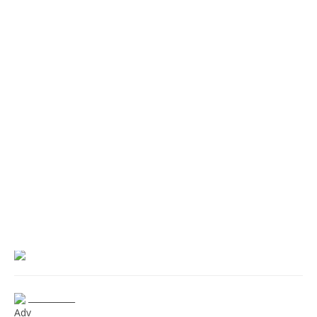
___________
Adv