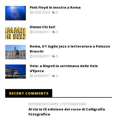
Pink Floyd in mostra a Roma
16/01/2018
0
Dimmi Chi Sei!
30/06/2017
0
Roma, il 1 luglio Jazz e letteratura a Palazzo
Braschi
29/06/2017
0
Vela: a Napoli la settimana delle Vele
d’Epoca
29/06/2017
0
RECENT COMMENTS
RECENSIONI STAMPA | FOTOGRAFIAMO
Al via la IX edizione del corso di Calligrafia
Fotografica