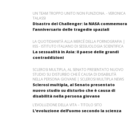
UN TEAM TROPPO UNITO NON FUNZIONA. - VERONICA
TALASSI
Disastro del Challenger: la NASA commemora
l’anniversario delle tragedie spaziali
LA QUOTIDIANITÀ ALLA MERCÉ DELLA PORNOGRAFIA |
IISS - ISTITUTO ITALIANO DI SESSUOLOGIA SCIENTIFICA
La sessualità in Asia: il paese delle grandi
contraddizioni
SCLEROSI MULTIPLA, AL SENATO PRESENTATO NUOVO
STUDIO SU DISTURBO CHE È CAUSA DI DISABILITÀ
NELLA PERSONA GIOVANE | SCLEROSI MULTIPLA NEWS
Sclerosi multipla, al Senato presentato
nuovo studio su disturbo che è causa di
disabilità nella persona giovane
L’EVOLUZIONE DELLA VITA – TITOLO SITO
L’evoluzione dell’uomo secondo la scienza