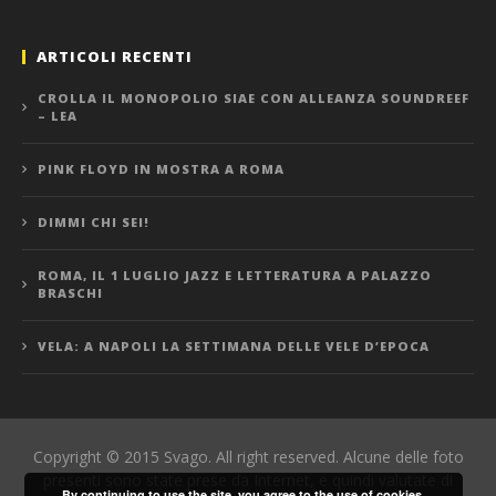
ARTICOLI RECENTI
CROLLA IL MONOPOLIO SIAE CON ALLEANZA SOUNDREEF
– LEA
PINK FLOYD IN MOSTRA A ROMA
DIMMI CHI SEI!
ROMA, IL 1 LUGLIO JAZZ E LETTERATURA A PALAZZO
BRASCHI
VELA: A NAPOLI LA SETTIMANA DELLE VELE D’EPOCA
Copyright © 2015 Svago. All right reserved. Alcune delle foto
presenti sono state prese da Internet, e quindi valutate di
By continuing to use the site, you agree to the use of cookies.