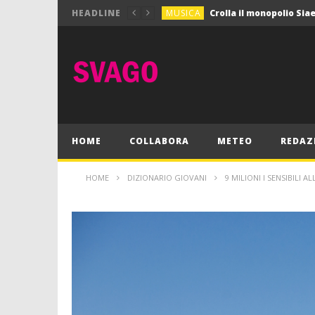
MUSICA
HEADLINE
MUSICA
Pink Floyd in mostra a
GIOCHI
Dimmi Chi Sei!
CULTURA
SPORT
Vela: a Napoli la settim
MUSICA
HOME
COLLABORA
METEO
REDAZ
HOME
DIZIONARIO GIOVANI
9 MILIONI I SENSIBILI 