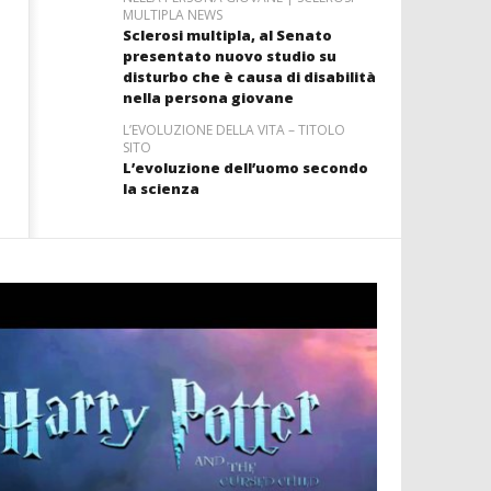
MULTIPLA NEWS
Sclerosi multipla, al Senato
presentato nuovo studio su
disturbo che è causa di disabilità
nella persona giovane
L’EVOLUZIONE DELLA VITA – TITOLO
SITO
L’evoluzione dell’uomo secondo
la scienza