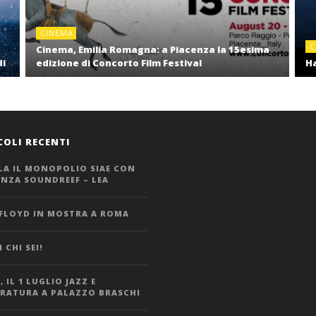
CINEMA
C
Cinema, Emilia Romagna: a Piacenza la 15esima
di
edizione di Concorto Film Festival
Ha
COLI RECENTI
LA IL MONOPOLIO SIAE CON
ANZA SOUNDREEF – LEA
 FLOYD IN MOSTRA A ROMA
 CHI SEI!
 IL 1 LUGLIO JAZZ E
ERATURA A PALAZZO BRASCHI