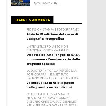
29/06/2017
0
RECENT COMMENTS
RECENSIONI STAMPA | FOTOGRAFIAMO
Al via la IX edizione del corso di
Calligrafia Fotografica
UN TEAM TROPPO UNITO NON
FUNZIONA. - VERONICA TALASSI
Disastro del Challenger: la NASA
commemora l’anniversario delle
tragedie spaziali
LA QUOTIDIANITÀ ALLA MERCÉ DELLA
PORNOGRAFIA | IISS - ISTITUTO
ITALIANO DI SESSUOLOGIA SCIENTIFICA
La sessualità in Asia: il paese
delle grandi contraddizioni
SCLEROSI MULTIPLA, AL SENATO
PRESENTATO NUOVO STUDIO SU
DISTURBO CHE È CAUSA DI DISABILITÀ
NELLA PERSONA GIOVANE | SCLEROSI