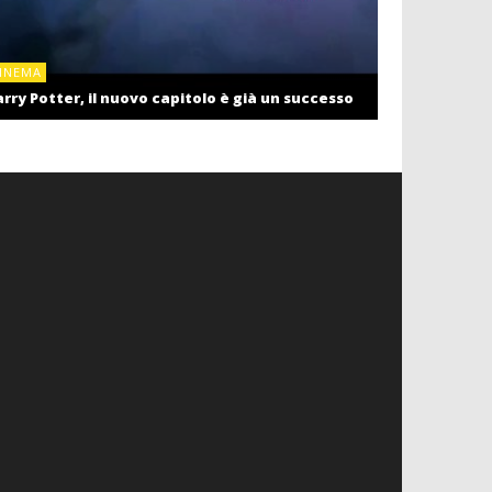
CINEMA
INEMA
Cinema: il r
rry Potter, il nuovo capitolo è già un successo
settembre c