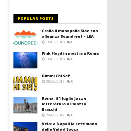
POPULAR POSTS
Crolla il monopolio Siae con
alleanza Soundreef – LEA
16/01/2018
0
Pink Floyd in mostra a Roma
16/01/2018
0
Dimmi Chi Sei!
30/06/2017
0
Roma, il 1 luglio Jazz e
letteratura a Palazzo
Braschi
29/06/2017
0
Vela: a Napoli la settimana
delle Vele d’Epoca