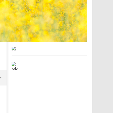
___________
Adv