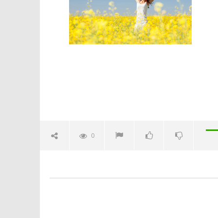
Crolla il
alleanza 
09/05/2016
letizia
0