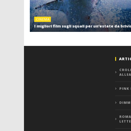
CINEMA
I migliori film sugli squali per un’estate da brivi
ARTI
CROL
ALLE
PINK
DIMMI
ROMA,
LETT