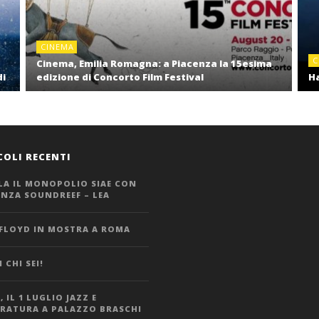
CINEMA
C
Cinema, Emilia Romagna: a Piacenza la 15esima
di
edizione di Concorto Film Festival
Ha
COLI RECENTI
LA IL MONOPOLIO SIAE CON
ANZA SOUNDREEF – LEA
 FLOYD IN MOSTRA A ROMA
 CHI SEI!
 IL 1 LUGLIO JAZZ E
ERATURA A PALAZZO BRASCHI