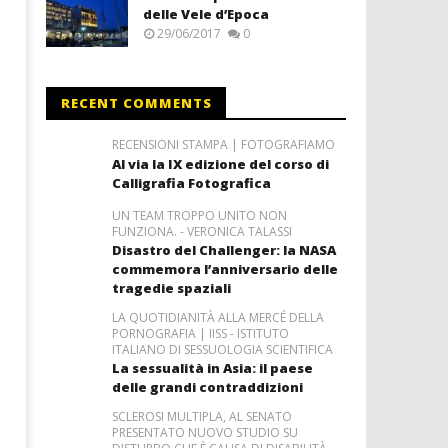
delle Vele d’Epoca
29/06/2017
0
RECENT COMMENTS
RECENSIONI STAMPA | FOTOGRAFIAMO
Al via la IX edizione del corso di
Calligrafia Fotografica
UN TEAM TROPPO UNITO NON
FUNZIONA. - VERONICA TALASSI
Disastro del Challenger: la NASA
commemora l’anniversario delle
tragedie spaziali
LA QUOTIDIANITÀ ALLA MERCÉ DELLA
PORNOGRAFIA | IISS - ISTITUTO
ITALIANO DI SESSUOLOGIA SCIENTIFICA
La sessualità in Asia: il paese
delle grandi contraddizioni
SCLEROSI MULTIPLA, AL SENATO
PRESENTATO NUOVO STUDIO SU