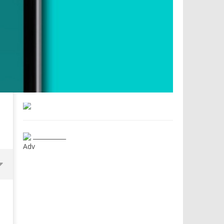
___________
Adv