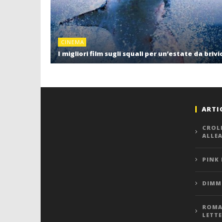
CINEMA
I migliori film sugli squali per un’estate da brivi
ARTI
CROL
ALLE
PINK
DIMMI
ROMA,
LETT