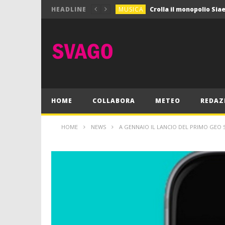
MUSICA
HEADLINE
MUSICA
Pink Floyd in mostra a
GIOCHI
Dimmi Chi Sei!
CULTURA
SPORT
Vela: a Napoli la settim
MUSICA
HOME
COLLABORA
METEO
REDAZ
HOME
NEWS
A GENNAIO IL LANCIO DEL PRIMO GEO S