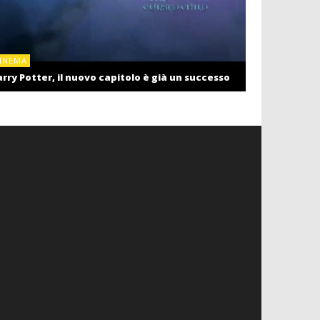
CINEMA
INEMA
Cinema: il r
rry Potter, il nuovo capitolo è già un successo
settembre c