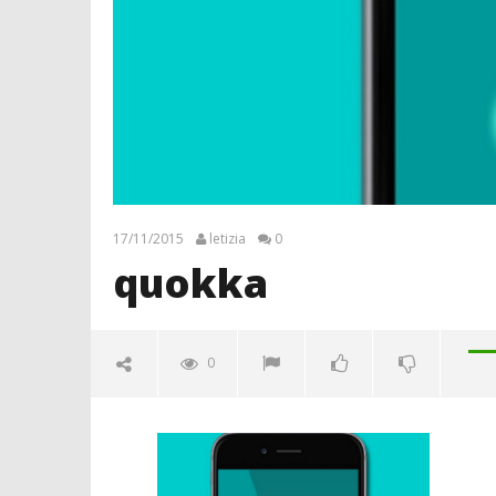
17/11/2015
letizia
0
quokka
0
quokka
17/11/2015
letizia