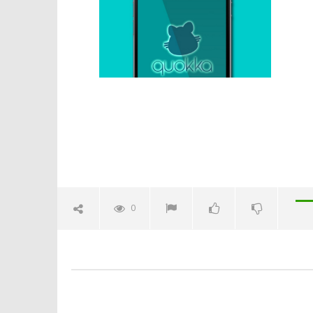
Crolla il
alleanza 
17/11/2015
letizia
0