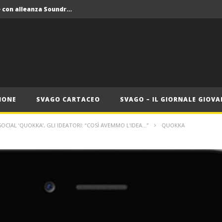
Crolla il monopolio Siae con alleanza Soundreef – LEA
 Roma
Roma, il 1 luglio Jazz e letteratura a Palazzo Braschi
ana delle Vele d’Epoca
Crolla il monopolio Siae con alleanza Soundreef – LEA
IONE
SVAGO CARTACEO
SVAGO – IL GIORNALE GIOVA
OCIAL ‘QUOKKA’, GLI IDEATORI: “COSÌ AVEMMO L’IDEA…”
QUOKKA