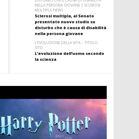
DISTURBO CHE È CAUSA DI DISABILITÀ
NELLA PERSONA GIOVANE | SCLEROSI
MULTIPLA NEWS
Sclerosi multipla, al Senato
presentato nuovo studio su
disturbo che è causa di disabilità
nella persona giovane
L’EVOLUZIONE DELLA VITA – TITOLO
SITO
L’evoluzione dell’uomo secondo
la scienza