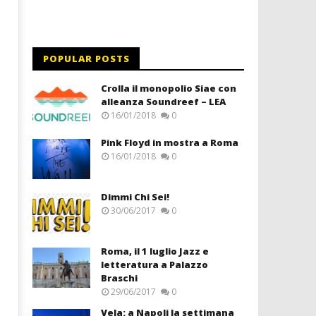
POPULAR POSTS
Crolla il monopolio Siae con
alleanza Soundreef – LEA
16/01/2018
0
Pink Floyd in mostra a Roma
16/01/2018
0
Dimmi Chi Sei!
30/06/2017
0
Roma, il 1 luglio Jazz e
letteratura a Palazzo
Braschi
29/06/2017
0
Vela: a Napoli la settimana