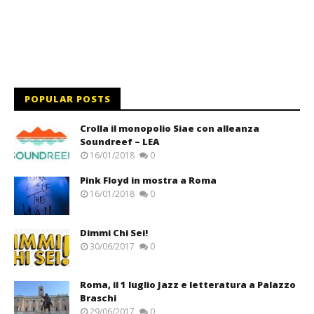
POPULAR POSTS
Crolla il monopolio Siae con alleanza
Soundreef – LEA
16/01/2018
0
Pink Floyd in mostra a Roma
16/01/2018
0
Dimmi Chi Sei!
30/06/2017
0
Roma, il 1 luglio Jazz e letteratura a Palazzo
Braschi
29/06/2017
0