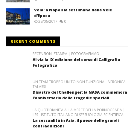
Vela: a Napoli la settimana delle Vele
d’Epoca
29/06/2017
0
RECENT COMMENTS
RECENSIONI STAMPA | FOTOGRAFIAMO
Al via la IX edizione del corso di Calligrafia
Fotografica
UN TEAM TROPPO UNITO NON FUNZIONA. - VERONICA
TALASSI
Disastro del Challenger: la NASA commemora
l’anniversario delle tragedie spaziali
LA QUOTIDIANITÀ ALLA MERCÉ DELLA PORNOGRAFIA |
IISS - ISTITUTO ITALIANO DI SESSUOLOGIA SCIENTIFICA
La sessualità in Asia: il paese delle grandi
contraddizioni