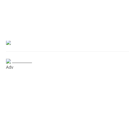
___________
Adv