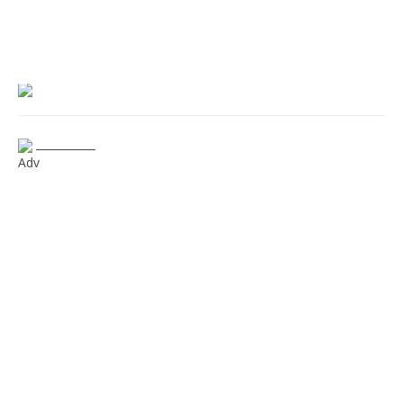
___________
Adv