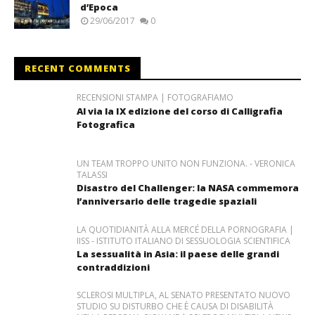
d’Epoca
29/06/2017
0
RECENT COMMENTS
RECENSIONI STAMPA | FOTOGRAFIAMO
Al via la IX edizione del corso di Calligrafia
Fotografica
UN TEAM TROPPO UNITO NON FUNZIONA. - VERONICA
TALASSI
Disastro del Challenger: la NASA commemora
l’anniversario delle tragedie spaziali
LA QUOTIDIANITÀ ALLA MERCÉ DELLA PORNOGRAFIA |
IISS - ISTITUTO ITALIANO DI SESSUOLOGIA SCIENTIFICA
La sessualità in Asia: il paese delle grandi
contraddizioni
SCLEROSI MULTIPLA, AL SENATO PRESENTATO NUOVO
STUDIO SU DISTURBO CHE È CAUSA DI DISABILITÀ