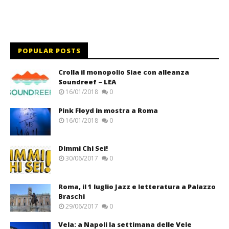
POPULAR POSTS
Crolla il monopolio Siae con alleanza
Soundreef – LEA
16/01/2018
0
Pink Floyd in mostra a Roma
16/01/2018
0
Dimmi Chi Sei!
30/06/2017
0
Roma, il 1 luglio Jazz e letteratura a Palazzo
Braschi
29/06/2017
0
Vela: a Napoli la settimana delle Vele