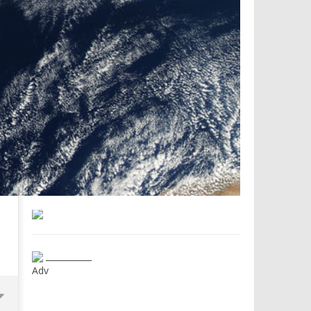
___________
Adv