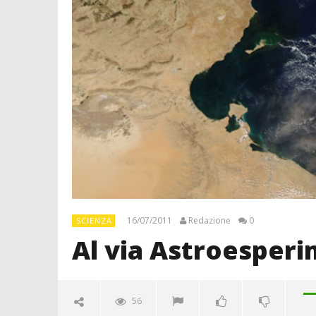
16/07/2011
Redazione
0
SCIENZA
Al via Astroesperi
56