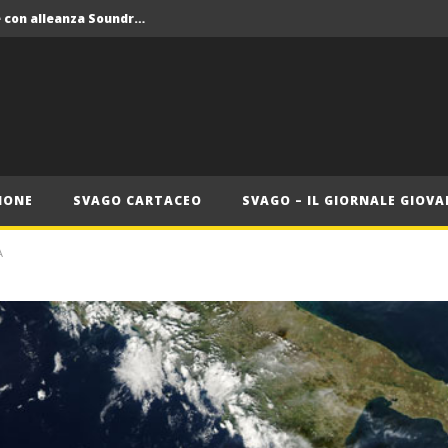
Crolla il monopolio Siae con alleanza Soundreef – LEA
 Roma
Roma, il 1 luglio Jazz e letteratura a Palazzo Braschi
ana delle Vele d’Epoca
Crolla il monopolio Siae con alleanza Soundreef – LEA
IONE
SVAGO CARTACEO
SVAGO – IL GIORNALE GIOVA
A