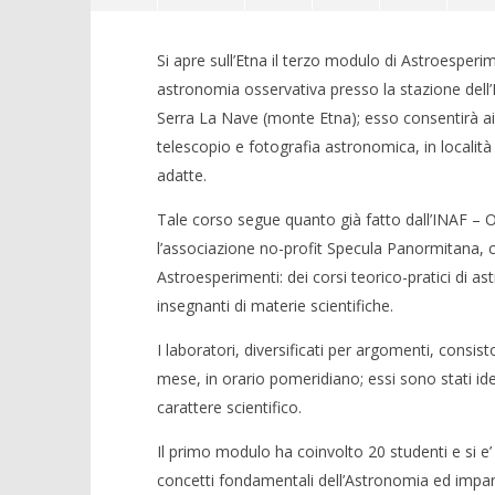
Si apre sull’Etna il terzo modulo di Astroesperime
astronomia osservativa presso la stazione dell’
Serra La Nave (monte Etna); esso consentirà ai p
telescopio e fotografia astronomica, in località
adatte.
Tale corso segue quanto già fatto dall’INAF – 
NOW VIEWING
l’associazione no-profit Specula Panormitana, 
Crolla il
Al via Astroesperimenti sull’Etna
Astroesperimenti: dei corsi teorico-pratici di as
alleanza 
16/07/2011
insegnanti di materie scientifiche.
16/07/2011
Redazione
Redazion
I laboratori, diversificati per argomenti, consis
mese, in orario pomeridiano; essi sono stati idea
carattere scientifico.
Il primo modulo ha coinvolto 20 studenti e si e’
concetti fondamentali dell’Astronomia ed imparat