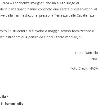
IENZA – Esperienza inSegna”, che ha avuto luogo al
tudenti partecipanti hanno condotto due serate di osservazioni al
sive della manifestazione, presso la Terrazza delle Cavallerizze
olto 15 studenti e si è svolto a maggio scorso focalizzandosi
 dati astronomici. A partire da lunedì il terzo modulo, sul
Laura Daricello
INAF
Foto Credit: NASA
uila?
 il femminile