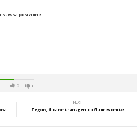
a stessa posizione
0
0
NEXT
una
Tegon, il cane transgenico fluorescente