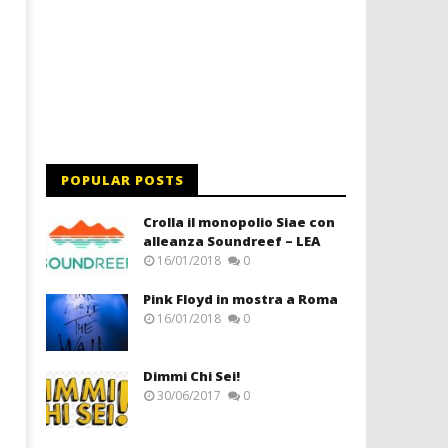
POPULAR POSTS
Crolla il monopolio Siae con
alleanza Soundreef – LEA
16/01/2018
0
Pink Floyd in mostra a Roma
16/01/2018
0
Dimmi Chi Sei!
30/06/2017
0