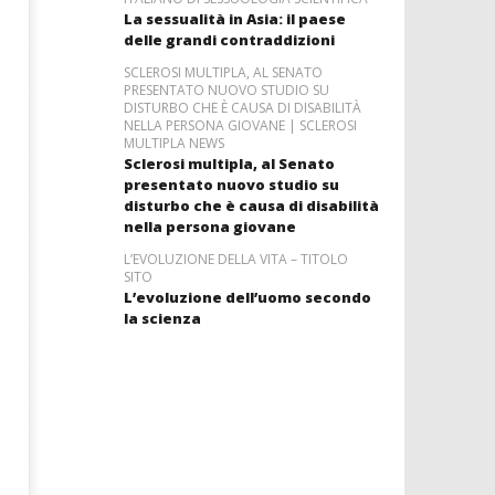
La sessualità in Asia: il paese
delle grandi contraddizioni
SCLEROSI MULTIPLA, AL SENATO
PRESENTATO NUOVO STUDIO SU
DISTURBO CHE È CAUSA DI DISABILITÀ
NELLA PERSONA GIOVANE | SCLEROSI
MULTIPLA NEWS
Sclerosi multipla, al Senato
presentato nuovo studio su
disturbo che è causa di disabilità
nella persona giovane
L’EVOLUZIONE DELLA VITA – TITOLO
SITO
L’evoluzione dell’uomo secondo
la scienza