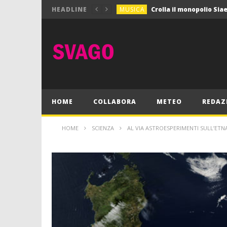
MUSICA
HEADLINE
MUSICA
Pink Floyd in mostra a
GIOCHI
Dimmi Chi Sei!
CULTURA
SPORT
Vela: a Napoli la settim
MUSICA
HOME
COLLABORA
METEO
REDAZ
HOME
SCIENZA
AL VIA ASTROESPERIMENTI SULL’ETN