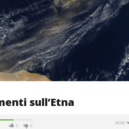
menti sull’Etna
MORE
0
0