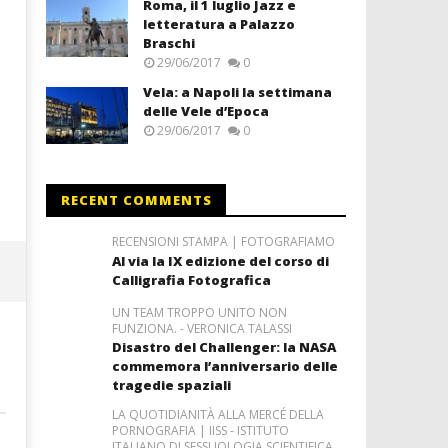
Roma, il 1 luglio Jazz e
letteratura a Palazzo
Braschi
29/06/2017
0
Vela: a Napoli la settimana
delle Vele d’Epoca
29/06/2017
0
RECENT COMMENTS
RECENSIONI STAMPA | FOTOGRAFIAMO
Al via la IX edizione del corso di
Calligrafia Fotografica
UN TEAM TROPPO UNITO NON
FUNZIONA. - VERONICA TALASSI
Disastro del Challenger: la NASA
commemora l’anniversario delle
tragedie spaziali
LA QUOTIDIANITÀ ALLA MERCÉ DELLA
PORNOGRAFIA | IISS - ISTITUTO
ITALIANO DI SESSUOLOGIA SCIENTIFICA