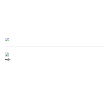
___________
Adv