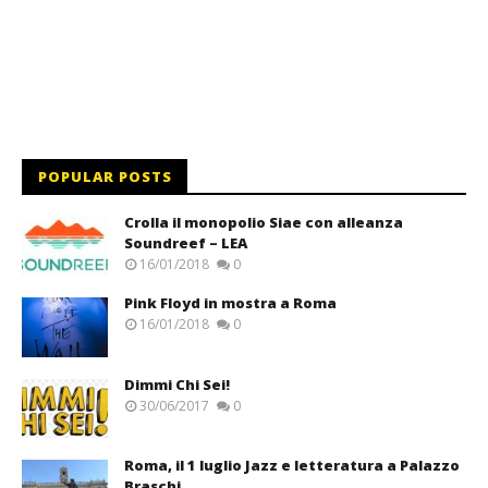
POPULAR POSTS
Crolla il monopolio Siae con alleanza
Soundreef – LEA
16/01/2018
0
Pink Floyd in mostra a Roma
16/01/2018
0
Dimmi Chi Sei!
30/06/2017
0
Roma, il 1 luglio Jazz e letteratura a Palazzo
Braschi