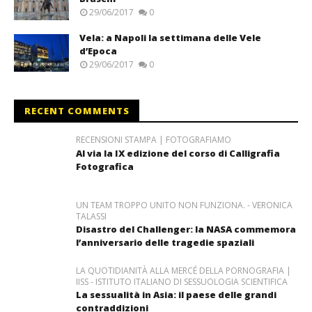
29/06/2017
0
Vela: a Napoli la settimana delle Vele
d’Epoca
29/06/2017
0
RECENT COMMENTS
RECENSIONI STAMPA | FOTOGRAFIAMO
Al via la IX edizione del corso di Calligrafia
Fotografica
UN TEAM TROPPO UNITO NON FUNZIONA. - VERONICA
TALASSI
Disastro del Challenger: la NASA commemora
l’anniversario delle tragedie spaziali
LA QUOTIDIANITÀ ALLA MERCÉ DELLA PORNOGRAFIA |
IISS - ISTITUTO ITALIANO DI SESSUOLOGIA SCIENTIFICA
La sessualità in Asia: il paese delle grandi
contraddizioni