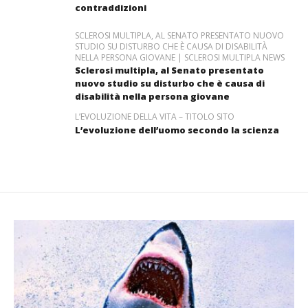
contraddizioni
SCLEROSI MULTIPLA, AL SENATO PRESENTATO NUOVO
STUDIO SU DISTURBO CHE È CAUSA DI DISABILITÀ
NELLA PERSONA GIOVANE | SCLEROSI MULTIPLA NEWS
Sclerosi multipla, al Senato presentato
nuovo studio su disturbo che è causa di
disabilità nella persona giovane
L’EVOLUZIONE DELLA VITA – TITOLO SITO
L’evoluzione dell’uomo secondo la scienza