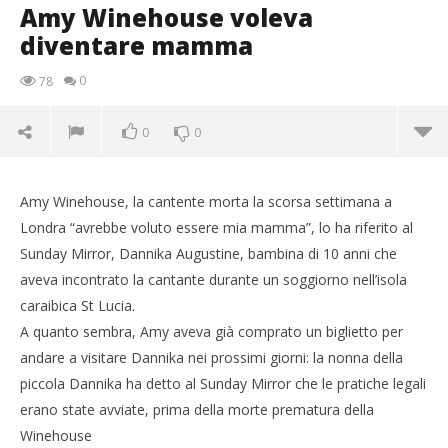
Amy Winehouse voleva
diventare mamma
0
78
0
0
Amy Winehouse, la cantente morta la scorsa settimana a
Londra “avrebbe voluto essere mia mamma”, lo ha riferito al
Sunday Mirror, Dannika Augustine, bambina di 10 anni che
aveva incontrato la cantante durante un soggiorno nell’isola
caraibica St Lucia.
A quanto sembra, Amy aveva già comprato un biglietto per
andare a visitare Dannika nei prossimi giorni: la nonna della
piccola Dannika ha detto al Sunday Mirror che le pratiche legali
NOW VIEWING
erano state avviate, prima della morte prematura della
Amy Winehouse voleva diventare mamma
Winehouse