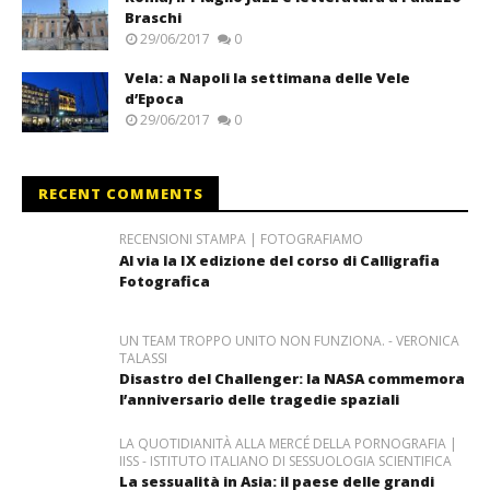
Braschi
29/06/2017
0
Vela: a Napoli la settimana delle Vele
d’Epoca
29/06/2017
0
RECENT COMMENTS
RECENSIONI STAMPA | FOTOGRAFIAMO
Al via la IX edizione del corso di Calligrafia
Fotografica
UN TEAM TROPPO UNITO NON FUNZIONA. - VERONICA
TALASSI
Disastro del Challenger: la NASA commemora
l’anniversario delle tragedie spaziali
LA QUOTIDIANITÀ ALLA MERCÉ DELLA PORNOGRAFIA |
IISS - ISTITUTO ITALIANO DI SESSUOLOGIA SCIENTIFICA
La sessualità in Asia: il paese delle grandi