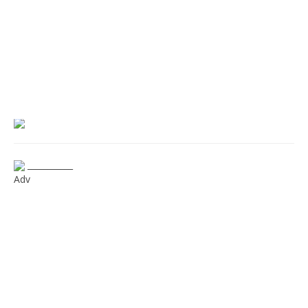
___________
Adv