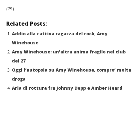
31/07/2011
Redazione
Cro
(79)
LE
31/
Related Posts:
R
Addio alla cattiva ragazza del rock, Amy
Winehouse
Amy Winehouse: un’altra anima fragile nel club
dei 27
Oggi l’autopsia su Amy Winehouse, compro’ molta
droga
Aria di rottura fra Johnny Depp e Amber Heard