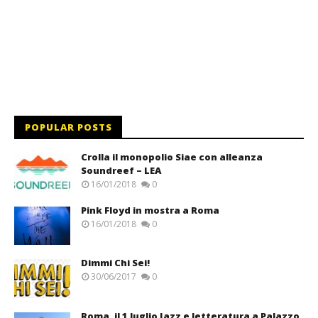
POPULAR POSTS
Crolla il monopolio Siae con alleanza
Soundreef – LEA
16/01/2018
0
Pink Floyd in mostra a Roma
16/01/2018
0
Dimmi Chi Sei!
30/06/2017
0
Roma, il 1 luglio Jazz e letteratura a Palazzo