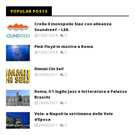
POPULAR POSTS
Crolla il monopolio Siae con alleanza
Soundreef – LEA
16/01/2018
0
Pink Floyd in mostra a Roma
16/01/2018
0
Dimmi Chi Sei!
30/06/2017
0
Roma, il 1 luglio Jazz e letteratura a Palazzo
Braschi
29/06/2017
0
Vela: a Napoli la settimana delle Vele
d’Epoca
29/06/2017
0