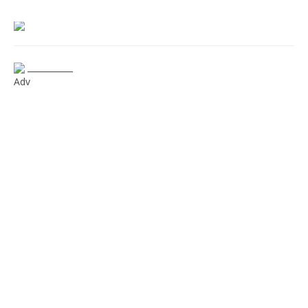
___________
Adv