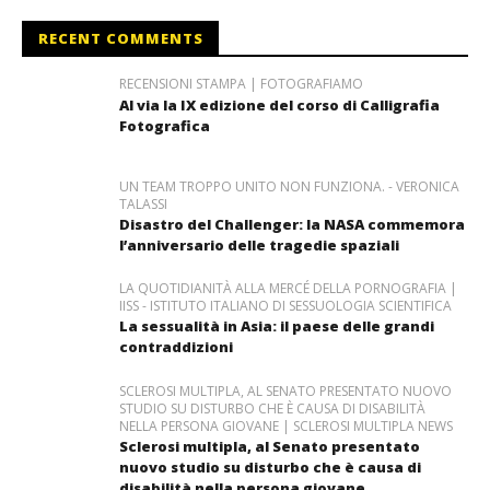
RECENT COMMENTS
RECENSIONI STAMPA | FOTOGRAFIAMO
Al via la IX edizione del corso di Calligrafia
Fotografica
UN TEAM TROPPO UNITO NON FUNZIONA. - VERONICA
TALASSI
Disastro del Challenger: la NASA commemora
l’anniversario delle tragedie spaziali
LA QUOTIDIANITÀ ALLA MERCÉ DELLA PORNOGRAFIA |
IISS - ISTITUTO ITALIANO DI SESSUOLOGIA SCIENTIFICA
La sessualità in Asia: il paese delle grandi
contraddizioni
SCLEROSI MULTIPLA, AL SENATO PRESENTATO NUOVO
STUDIO SU DISTURBO CHE È CAUSA DI DISABILITÀ
NELLA PERSONA GIOVANE | SCLEROSI MULTIPLA NEWS
Sclerosi multipla, al Senato presentato
nuovo studio su disturbo che è causa di
disabilità nella persona giovane