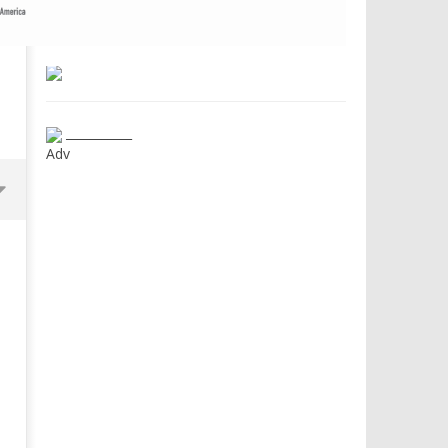
___________
Adv
Dimmi Chi Sei!
Roma, il 1 luglio Jazz e le