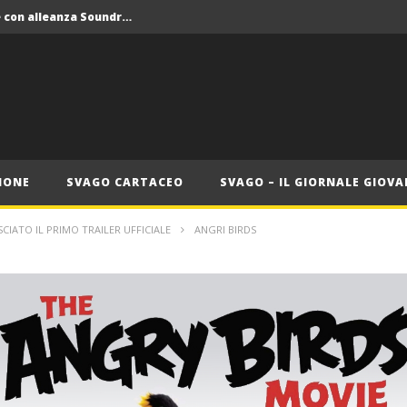
Crolla il monopolio Siae con alleanza Soundreef – LEA
 Roma
Roma, il 1 luglio Jazz e letteratura a Palazzo Braschi
ana delle Vele d’Epoca
Crolla il monopolio Siae con alleanza Soundreef – LEA
IONE
SVAGO CARTACEO
SVAGO – IL GIORNALE GIOVA
SCIATO IL PRIMO TRAILER UFFICIALE
ANGRI BIRDS