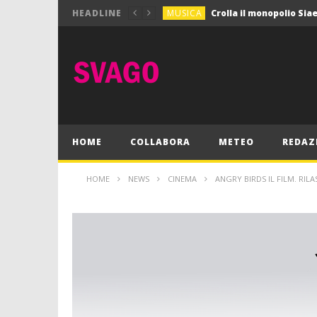
MUSICA
HEADLINE
MUSICA
Pink Floyd in mostra a
GIOCHI
Dimmi Chi Sei!
CULTURA
SPORT
Vela: a Napoli la settim
MUSICA
HOME
COLLABORA
METEO
REDAZ
HOME
NEWS
CINEMA
ANGRY BIRDS IL FILM. RILA