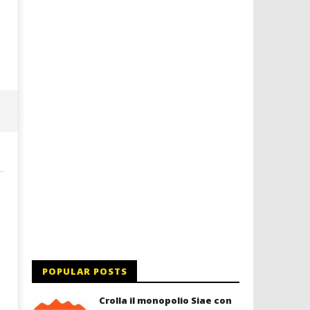
a Palazzo Braschi
14/12/2015
letizia
14/12/2015
letizia
POPULAR POSTS
Crolla il monopolio Siae con