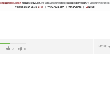
MORE
0
0
 monopolio Siae con
Pink Floyd in mostra a Roma