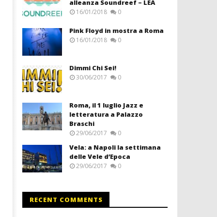
alleanza Soundreef – LEA
16/01/2018
0
Pink Floyd in mostra a Roma
16/01/2018
0
Dimmi Chi Sei!
30/06/2017
0
Roma, il 1 luglio Jazz e
letteratura a Palazzo
Braschi
29/06/2017
0
Vela: a Napoli la settimana
delle Vele d’Epoca
29/06/2017
0
RECENT COMMENTS