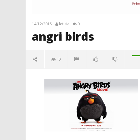
14/12/2015
letizia
0
angri birds
0
angri birds
14/12/2015
letizia
Crolla il