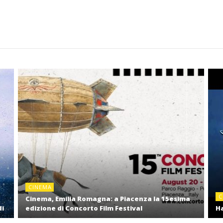
CINEMA
C
Cinema, Emilia Romagna: a Piacenza la 15esima
di
edizione di Concorto Film Festival
Ha