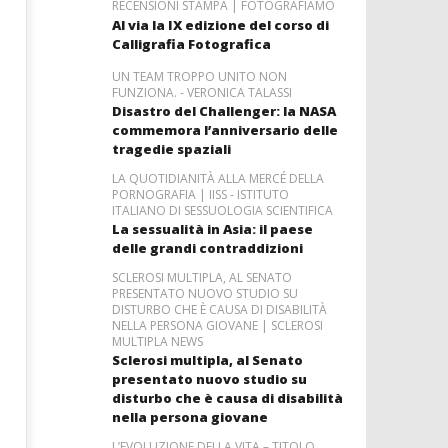
RECENSIONI STAMPA | FOTOGRAFIAMO
Al via la IX edizione del corso di
Calligrafia Fotografica
UN TEAM TROPPO UNITO NON
FUNZIONA. - VERONICA TALASSI
Disastro del Challenger: la NASA
commemora l’anniversario delle
tragedie spaziali
LA QUOTIDIANITÀ ALLA MERCÉ DELLA
PORNOGRAFIA | IISS - ISTITUTO
ITALIANO DI SESSUOLOGIA SCIENTIFICA
La sessualità in Asia: il paese
delle grandi contraddizioni
SCLEROSI MULTIPLA, AL SENATO
PRESENTATO NUOVO STUDIO SU
DISTURBO CHE È CAUSA DI DISABILITÀ
NELLA PERSONA GIOVANE | SCLEROSI
MULTIPLA NEWS
Sclerosi multipla, al Senato
presentato nuovo studio su
disturbo che è causa di disabilità
nella persona giovane
L’EVOLUZIONE DELLA VITA – TITOLO