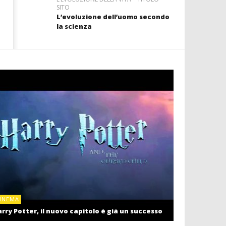
SITO
L’evoluzione dell’uomo secondo
la scienza
CINEMA
INEMA
Cinema: il r
rry Potter, il nuovo capitolo è già un successo
settembre c