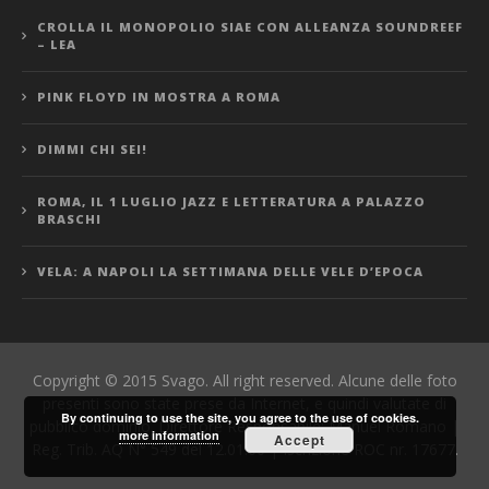
CROLLA IL MONOPOLIO SIAE CON ALLEANZA SOUNDREEF
– LEA
PINK FLOYD IN MOSTRA A ROMA
DIMMI CHI SEI!
ROMA, IL 1 LUGLIO JAZZ E LETTERATURA A PALAZZO
BRASCHI
VELA: A NAPOLI LA SETTIMANA DELLE VELE D’EPOCA
Copyright © 2015 Svago. All right reserved. Alcune delle foto
presenti sono state prese da Internet, e quindi valutate di
By continuing to use the site, you agree to the use of cookies.
pubblico dominio. Direttore Responsabile: Manuel Romano |
more information
Accept
Reg. Trib. AQ N° 549 del 12.01.06 | Iscrizione ROC nr. 17677.