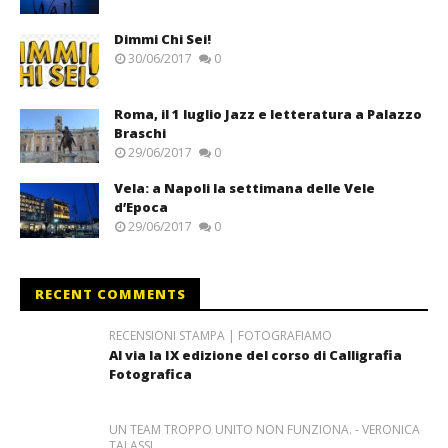
Dimmi Chi Sei!
30/06/2017
0
Roma, il 1 luglio Jazz e letteratura a Palazzo
Braschi
29/06/2017
0
Vela: a Napoli la settimana delle Vele
d’Epoca
29/06/2017
0
RECENT COMMENTS
RECENSIONI STAMPA | FOTOGRAFIAMO
Al via la IX edizione del corso di Calligrafia
Fotografica
UN TEAM TROPPO UNITO NON FUNZIONA. - VERONICA
TALASSI