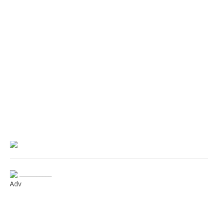
___________
Adv