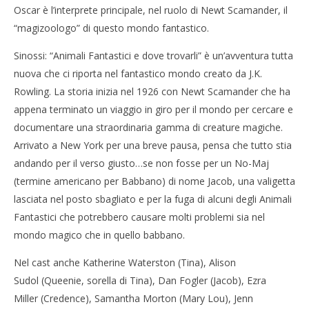
Oscar è l’interprete principale, nel ruolo di Newt Scamander, il
“magizoologo” di questo mondo fantastico.
NOW VIEWING
Sinossi: “Animali Fantastici e dove trovarli” è un’avventura tutta
Animali Fantastici, il nuovo trailer anticipa la magia
Cro
nuova che ci riporta nel fantastico mondo creato da J.K.
targata J.K. Rowling
LE
Rowling. La storia inizia nel 1926 con Newt Scamander che ha
25/07/2016
25/
appena terminato un viaggio in giro per il mondo per cercare e
letizia
l
documentare una straordinaria gamma di creature magiche.
Arrivato a New York per una breve pausa, pensa che tutto stia
andando per il verso giusto…se non fosse per un No-Maj
(termine americano per Babbano) di nome Jacob, una valigetta
lasciata nel posto sbagliato e per la fuga di alcuni degli Animali
Fantastici che potrebbero causare molti problemi sia nel
mondo magico che in quello babbano.
Nel cast anche Katherine Waterston (Tina), Alison
Sudol (Queenie, sorella di Tina), Dan Fogler (Jacob), Ezra
Miller (Credence), Samantha Morton (Mary Lou), Jenn