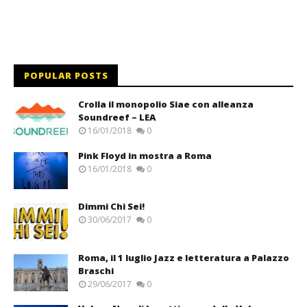
POPULAR POSTS
Crolla il monopolio Siae con alleanza
Soundreef – LEA
16/01/2018
0
Pink Floyd in mostra a Roma
16/01/2018
0
Dimmi Chi Sei!
30/06/2017
0
Roma, il 1 luglio Jazz e letteratura a Palazzo
Braschi
29/06/2017
0