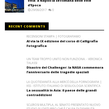
Vela: a Napoli la settimana delle Vele
d’Epoca
29/06/2017
0
RECENT COMMENTS
RECENSIONI STAMPA | FOTOGRAFIAMO
Al via la IX edizione del corso di Calligrafia
Fotografica
UN TEAM TROPPO UNITO NON FUNZIONA. - VERONICA
TALASSI
Disastro del Challenger: la NASA commemora
l’anniversario delle tragedie spaziali
LA QUOTIDIANITÀ ALLA MERCÉ DELLA PORNOGRAFIA |
IISS - ISTITUTO ITALIANO DI SESSUOLOGIA SCIENTIFICA
La sessualità in Asia: il paese delle grandi
contraddizioni
SCLEROSI MULTIPLA, AL SENATO PRESENTATO NUOVO
STUDIO SU DISTURBO CHE È CAUSA DI DISABILITÀ