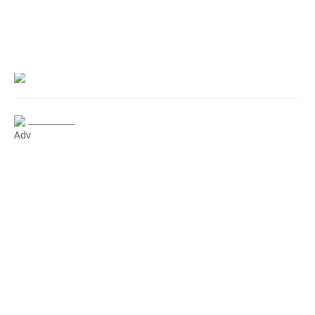
___________
Adv