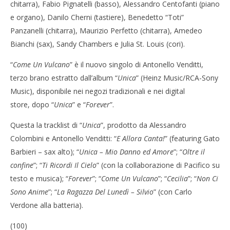
chitarra), Fabio Pignatelli (basso), Alessandro Centofanti (piano
e organo), Danilo Cherni (tastiere), Benedetto “Toti”
Panzanelli (chitarra), Maurizio Perfetto (chitarra), Amedeo
Bianchi (sax), Sandy Chambers e Julia St. Louis (cori).
“
Come Un Vulcano
” è il nuovo singolo di Antonello Venditti,
terzo brano estratto dall’album “
Unica
” (Heinz Music/RCA-Sony
Music), disponibile nei negozi tradizionali e nei digital
store, dopo “
Unica
” e “
Forever
”.
Questa la tracklist di “
Unica
”, prodotto da Alessandro
Colombini e Antonello Venditti: “
E Allora Canta!
” (featuring Gato
Barbieri – sax alto); “
Unica – Mio Danno ed Amore
”; “
Oltre il
confine
”; “
Ti Ricordi Il Cielo
” (con la collaborazione di Pacifico su
testo e musica); “
Forever
”; “
Come Un Vulcano
”; “
Cecilia
”; “
Non Ci
Sono Anime
”; “
La Ragazza Del
Lunedì – Silvio
” (con Carlo
Verdone alla batteria).
(100)