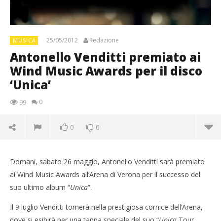
25/05/2012
Redazione
MUSICA
Antonello Venditti premiato ai
Wind Music Awards per il disco
‘Unica’
0
99
0
0
Domani, sabato 26 maggio, Antonello Venditti sarà premiato
ai Wind Music Awards all’Arena di Verona per il successo del
suo ultimo album “
Unica
”.
Il 9 luglio Venditti tornerà nella prestigiosa cornice dell’Arena,
dove si esibirà per una tappa speciale del suo “
Unica
Tour