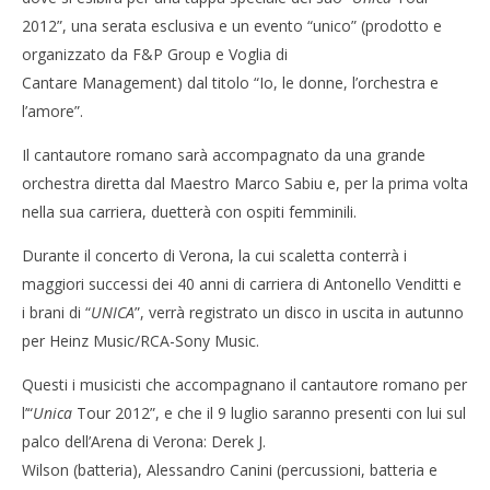
2012”, una serata esclusiva e un evento “unico” (prodotto e
organizzato da F&P Group e Voglia di
Cantare Management) dal titolo “Io, le donne, l’orchestra e
l’amore”.
NOW VIEWING
Il cantautore romano sarà accompagnato da una grande
Cro
Antonello Venditti premiato ai Wind Music Awards
orchestra diretta dal Maestro Marco Sabiu e, per la prima volta
LE
per il disco ‘Unica’
nella sua carriera, duetterà con ospiti femminili.
25/
25/05/2012
R
Redazione
Durante il concerto di Verona, la cui scaletta conterrà i
maggiori successi dei 40 anni di carriera di Antonello Venditti e
i brani di “
UNICA
”, verrà registrato un disco in uscita in autunno
per Heinz Music/RCA-Sony Music.
Questi i musicisti che accompagnano il cantautore romano per
l’“
Unica
Tour 2012”, e che il 9 luglio saranno presenti con lui sul
palco dell’Arena di Verona: Derek J.
Wilson (batteria), Alessandro Canini (percussioni, batteria e