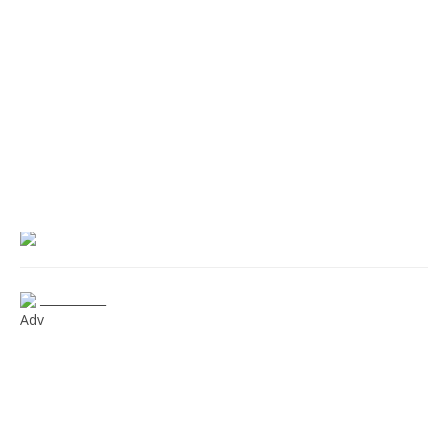
___________
Adv