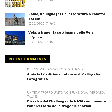
30/06/2017
0
Roma, il 1 luglio Jazz e letteratura a Palazzo
Braschi
29/06/2017
0
Vela: a Napoli la settimana delle Vele
d’Epoca
29/06/2017
0
RECENT COMMENTS
RECENSIONI STAMPA | FOTOGRAFIAMO
Al via la IX edizione del corso di Calligrafia
Fotografica
UN TEAM TROPPO UNITO NON FUNZIONA. - VERONICA
TALASSI
Disastro del Challenger: la NASA commemora
l’anniversario delle tragedie spaziali