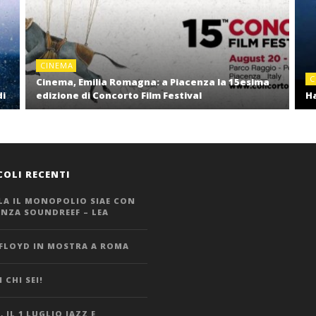
CINEMA
C
Cinema, Emilia Romagna: a Piacenza la 15esima
di
edizione di Concorto Film Festival
Ha
COLI RECENTI
LA IL MONOPOLIO SIAE CON
ANZA SOUNDREEF – LEA
 FLOYD IN MOSTRA A ROMA
 CHI SEI!
 IL 1 LUGLIO JAZZ E