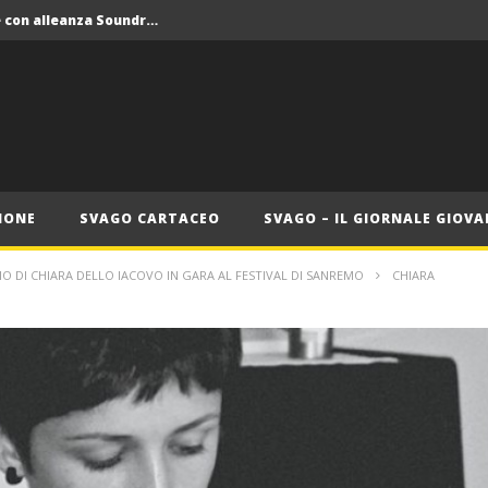
Crolla il monopolio Siae con alleanza Soundreef – LEA
 Roma
Roma, il 1 luglio Jazz e letteratura a Palazzo Braschi
ana delle Vele d’Epoca
Crolla il monopolio Siae con alleanza Soundreef – LEA
IONE
SVAGO CARTACEO
SVAGO – IL GIORNALE GIOVA
DIO DI CHIARA DELLO IACOVO IN GARA AL FESTIVAL DI SANREMO
CHIARA