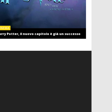
CINEMA
INEMA
Cinema: il r
rry Potter, il nuovo capitolo è già un successo
settembre c