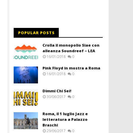
POPULAR POSTS
Crolla il monopolio Siae con
alleanza Soundreef – LEA
16/01/2018
0
Pink Floyd in mostra a Roma
16/01/2018
0
Dimmi Chi Sei!
30/06/2017
0
Roma, il 1 luglio Jazz e
letteratura a Palazzo
Braschi
29/06/2017
0