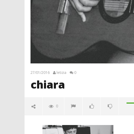
27/01/2016
letizia
0
chiara
0
chiara
27/01/2016