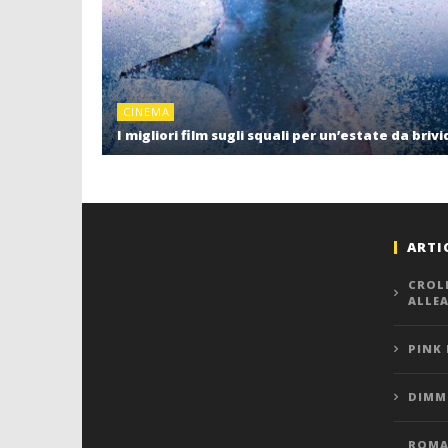
CINEMA
I migliori film sugli squali per un’estate da brivi
ARTI
CROL
ALLE
PINK
DIMMI
ROMA,