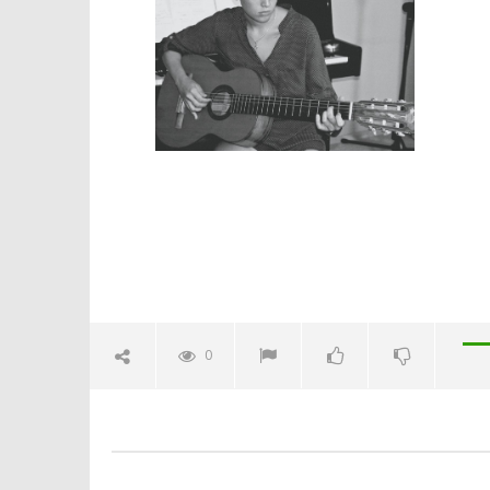
letizia
Crolla il
alleanza 
27/01/2016
letizia
0