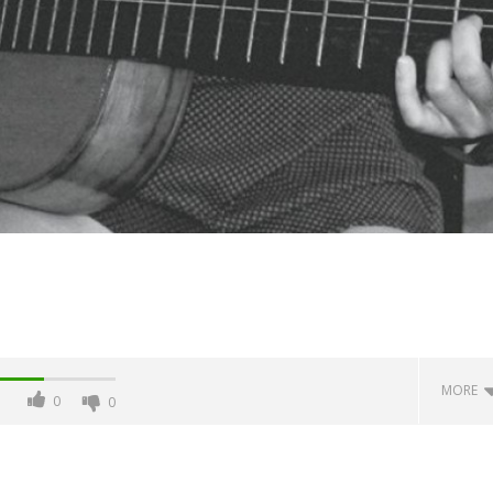
MORE
0
0