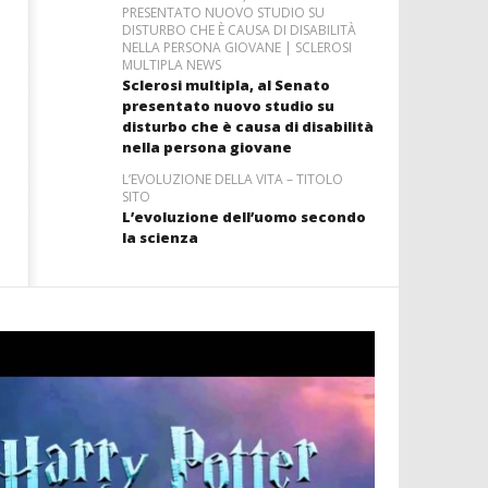
PRESENTATO NUOVO STUDIO SU
DISTURBO CHE È CAUSA DI DISABILITÀ
NELLA PERSONA GIOVANE | SCLEROSI
MULTIPLA NEWS
Sclerosi multipla, al Senato
presentato nuovo studio su
disturbo che è causa di disabilità
nella persona giovane
L’EVOLUZIONE DELLA VITA – TITOLO
SITO
L’evoluzione dell’uomo secondo
la scienza