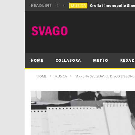
MUSICA
HEADLINE
MUSICA
Pink Floyd in mostra a
GIOCHI
Dimmi Chi Sei!
CULTURA
SPORT
Vela: a Napoli la settim
MUSICA
HOME
COLLABORA
METEO
REDAZ
HOME
MUSICA
"APPENA SVEGLIA", IL DISCO D'ESOR