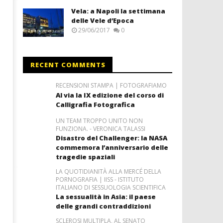
Vela: a Napoli la settimana
delle Vele d’Epoca
29/06/2017
0
RECENT COMMENTS
RECENSIONI STAMPA | FOTOGRAFIAMO
Al via la IX edizione del corso di
Calligrafia Fotografica
UN TEAM TROPPO UNITO NON
FUNZIONA. - VERONICA TALASSI
Disastro del Challenger: la NASA
commemora l’anniversario delle
tragedie spaziali
LA QUOTIDIANITÀ ALLA MERCÉ DELLA
PORNOGRAFIA | IISS - ISTITUTO
ITALIANO DI SESSUOLOGIA SCIENTIFICA
La sessualità in Asia: il paese
delle grandi contraddizioni
SCLEROSI MULTIPLA, AL SENATO