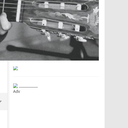
___________
Adv