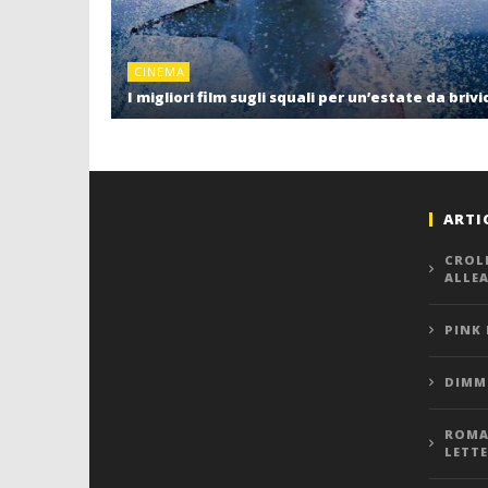
CINEMA
I migliori film sugli squali per un’estate da brivi
ARTI
CROL
ALLE
PINK
DIMMI
ROMA,
LETT