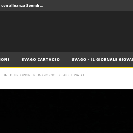
Crolla il monopolio Siae con alleanza Soundreef – LEA
 Roma
Roma, il 1 luglio Jazz e letteratura a Palazzo Braschi
ana delle Vele d’Epoca
Crolla il monopolio Siae con alleanza Soundreef – LEA
IONE
SVAGO CARTACEO
SVAGO – IL GIORNALE GIOVA
LIONE DI PREORDINI IN UN GIORNO
APPLE WATCH