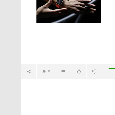
Crolla il
alleanza 
14/04/2015
Redazion
0