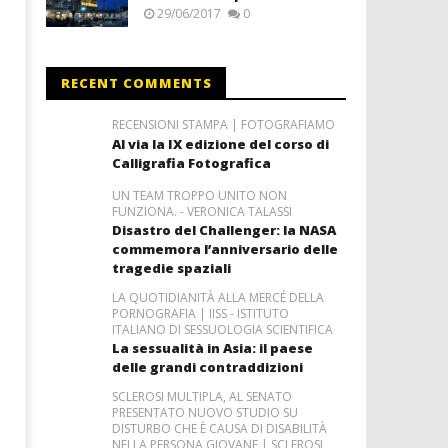
29/06/2017
0
RECENT COMMENTS
RECENSIONI STAMPA | FOTOGRAFIAMO
Al via la IX edizione del corso di
Calligrafia Fotografica
UN TEAM TROPPO UNITO NON
FUNZIONA. - VERONICA TALASSI
Disastro del Challenger: la NASA
commemora l’anniversario delle
tragedie spaziali
LA QUOTIDIANITÀ ALLA MERCÉ DELLA
PORNOGRAFIA | IISS - ISTITUTO
ITALIANO DI SESSUOLOGIA SCIENTIFICA
La sessualità in Asia: il paese
delle grandi contraddizioni
SCLEROSI MULTIPLA, AL SENATO
PRESENTATO NUOVO STUDIO SU
DISTURBO CHE È CAUSA DI DISABILITÀ
NELLA PERSONA GIOVANE | SCLEROSI