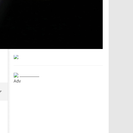
___________
Adv