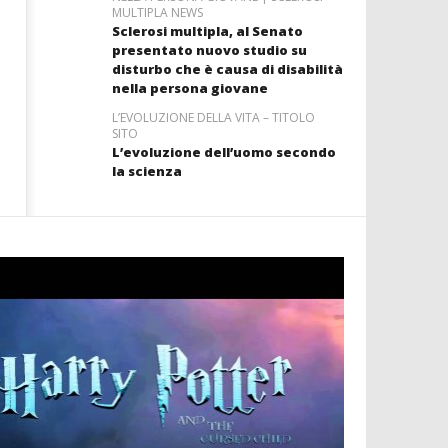
MULTIPLA NEWS
Sclerosi multipla, al Senato
presentato nuovo studio su
disturbo che è causa di disabilità
nella persona giovane
L’EVOLUZIONE DELLA VITA – TITOLO
SITO
L’evoluzione dell’uomo secondo
la scienza