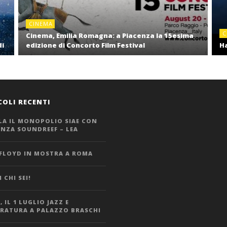
CINEMA
C
Cinema, Emilia Romagna: a Piacenza la 15esima
di
edizione di Concorto Film Festival
Ha
COLI RECENTI
LA IL MONOPOLIO SIAE CON
ANZA SOUNDREEF – LEA
 FLOYD IN MOSTRA A ROMA
 CHI SEI!
 IL 1 LUGLIO JAZZ E
ERATURA A PALAZZO BRASCHI