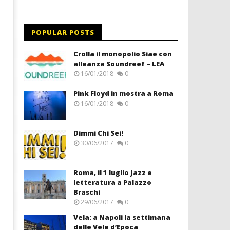
POPULAR POSTS
Crolla il monopolio Siae con
alleanza Soundreef – LEA
16/01/2018
0
Pink Floyd in mostra a Roma
16/01/2018
0
Dimmi Chi Sei!
30/06/2017
0
Roma, il 1 luglio Jazz e
letteratura a Palazzo
Braschi
29/06/2017
0
Vela: a Napoli la settimana
delle Vele d’Epoca