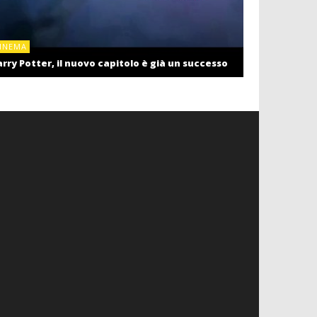
CINEMA
INEMA
Cinema: il r
rry Potter, il nuovo capitolo è già un successo
settembre c