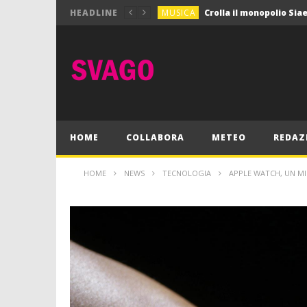
MUSICA
HEADLINE
MUSICA
Pink Floyd in mostra a
GIOCHI
Dimmi Chi Sei!
CULTURA
SPORT
Vela: a Napoli la settim
MUSICA
HOME
COLLABORA
METEO
REDAZ
HOME
NEWS
TECNOLOGIA
APPLE WATCH, UN MI