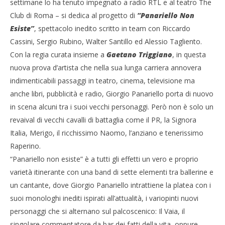
settimane lo ha tenuto impegnato a radio RTL e al teatro The
Club di Roma – si dedica al progetto di
“Panariello Non
Esiste”
, spettacolo inedito scritto in team con Riccardo
Cassini, Sergio Rubino, Walter Santillo ed Alessio Tagliento.
Con la regia curata insieme a
Gaetano Triggiano
, in questa
nuova prova d’artista che nella sua lunga carriera annovera
indimenticabili passaggi in teatro, cinema, televisione ma
anche libri, pubblicità e radio, Giorgio Panariello porta di nuovo
in scena alcuni tra i suoi vecchi personaggi. Però non è solo un
revaival di vecchi cavalli di battaglia come il PR, la Signora
Italia, Merigo, il ricchissimo Naomo, l’anziano e tenerissimo
Raperino.
“Panariello non esiste” è a tutti gli effetti un vero e proprio
varietà itinerante con una band di sette elementi tra ballerine e
un cantante, dove Giorgio Panariello intrattiene la platea con i
suoi monologhi inediti ispirati all’attualità, i variopinti nuovi
personaggi che si alternano sul palcoscenico: Il Vaia, il
singolare commentatore da bar dei fatti della vita, oppure