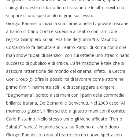
Luingi, il maestro di ballo finto-brasiliano e le altre novità da
scoprire di uno spettacolo di gran successo.
Giorgio Panariello inizia la sua carriera nelle tv private toscane
a fianco di Carlo Conti e si dedica al teatro con l’amico e
regista Giampiero Solari. Alla fine degli anni ’90, Maurizio
Costanzo lo fa debuttare al Teatro Parioli di Roma con il one-
man show “Boati di silenzio”, con cui ottiene uno straordinario
successo di pubblico e di critica. L’affermazione è tale che si
assicura l’attenzione del mondo del cinema, infatti, la Cecchi
Gori Group gli offre la possibilità di lavorare come attore nel
primo film “Finalmente soli”, e di sceneggiare e dirigere
“Bagnomaria”, scritto a sei mani con i padri della commedia
brillante italiana, De Bernardi e Benvenuti. Nel 2000 esce “Al
momento giusto”, il film scritto a quattro mani con il comico
Carlo Pistarino. Nello stesso anno gli viene affidato “Torno
Sabato”, varietà in prima serata su Raduno e l’anno dopo
Giorgio Panariello torna al teatro con un nuovo spettacolo