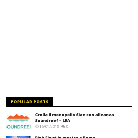
POPULAR POSTS
Crolla il monopolio Siae con alleanza
Soundreef – LEA
16/01/2018
0
Pink Floyd in mostra a Roma