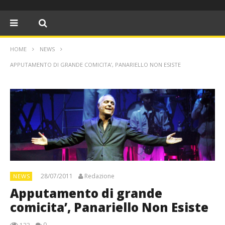
HOME
NEWS
APPUTAMENTO DI GRANDE COMICITA’, PANARIELLO NON ESISTE
28/07/2011
Redazione
NEWS
Apputamento di grande
comicita’, Panariello Non Esiste
0