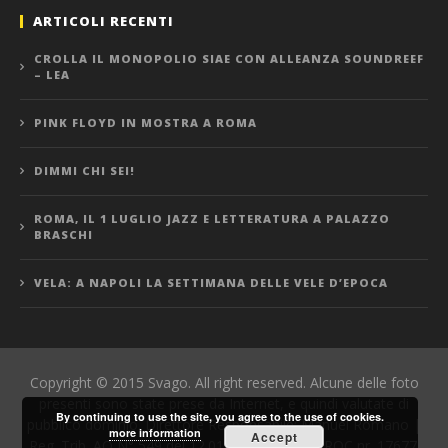
ARTICOLI RECENTI
CROLLA IL MONOPOLIO SIAE CON ALLEANZA SOUNDREEF
– LEA
PINK FLOYD IN MOSTRA A ROMA
DIMMI CHI SEI!
ROMA, IL 1 LUGLIO JAZZ E LETTERATURA A PALAZZO
BRASCHI
VELA: A NAPOLI LA SETTIMANA DELLE VELE D’EPOCA
Copyright © 2015 Svago. All right reserved. Alcune delle foto
presenti sono state prese da Internet, e quindi valutate di
By continuing to use the site, you agree to the use of cookies.
pubblico dominio. Direttore Responsabile: Manuel Romano |
more information
Accept
Reg. Trib. AQ N° 549 del 12.01.06 | Iscrizione ROC nr. 17677.