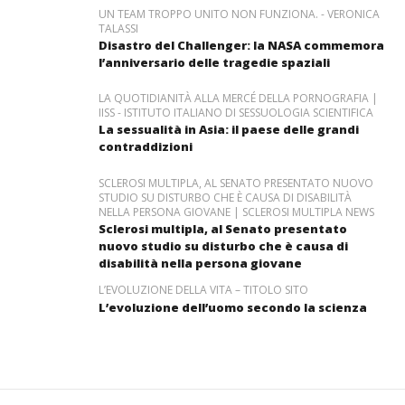
UN TEAM TROPPO UNITO NON FUNZIONA. - VERONICA
TALASSI
Disastro del Challenger: la NASA commemora
l’anniversario delle tragedie spaziali
LA QUOTIDIANITÀ ALLA MERCÉ DELLA PORNOGRAFIA |
IISS - ISTITUTO ITALIANO DI SESSUOLOGIA SCIENTIFICA
La sessualità in Asia: il paese delle grandi
contraddizioni
SCLEROSI MULTIPLA, AL SENATO PRESENTATO NUOVO
STUDIO SU DISTURBO CHE È CAUSA DI DISABILITÀ
NELLA PERSONA GIOVANE | SCLEROSI MULTIPLA NEWS
Sclerosi multipla, al Senato presentato
nuovo studio su disturbo che è causa di
disabilità nella persona giovane
L’EVOLUZIONE DELLA VITA – TITOLO SITO
L’evoluzione dell’uomo secondo la scienza