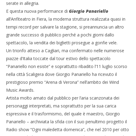
R
serate in allegria.
E questa nuova performance di
Giorgio Panariello
all’Anfiteatro in Fiera, la moderna struttura realizzata quasi in
tempi record per salvare la stagione, si preannuncia un altro
grande successo di pubblico perché a pochi giorni dallo
spettacolo, la vendita dei biglietti prosegue a gonfie vele.
Un trionfo atteso a Cagliari, ma confermato nelle numerose
piazze d’Italia toccate dal tour estivo dello spettacolo
“Panariello non esiste” e soprattutto ribadito l’11 luglio scorso
nella città Scaligera dove Giorgio Panariello ha ricevuto il
prestigioso premio “Arena di Verona” nell’ambito dei Wind
Music Awards.
Artista molto amato dal pubblico per l’aria scanzonata dei
personaggi interpretati, ma soprattutto per la sua carica
espressiva e il trasformismo, del quale è maestro, Giorgio
Panariello – archiviata la sfida con il suo penultimo progetto il
Radio show “Ogni maledetta domenica”, che nel 2010 per otto