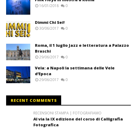
16/01/2018
0
Dimmi Chi Sei!
30/06/2017
0
Roma, il 1 luglio Jazz e letteratura a Palazzo
Braschi
29/06/2017
0
Vela: a Napoli la settimana delle Vele
d’Epoca
29/06/2017
0
RECENT COMMENTS
RECENSIONI STAMPA | FOTOGRAFIAMO
Al via la IX edizione del corso di Calligrafia
Fotografica