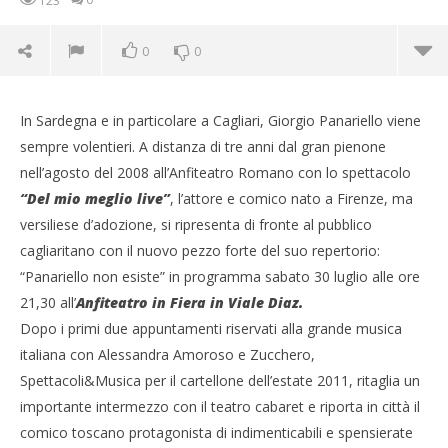
123
0
0
In Sardegna e in particolare a Cagliari, Giorgio Panariello viene
sempre volentieri. A distanza di tre anni dal gran pienone
nell’agosto del 2008 all’Anfiteatro Romano con lo spettacolo
“Del mio meglio live”
, l’attore e comico nato a Firenze, ma
NOW VIEWING
versiliese d’adozione, si ripresenta di fronte al pubblico
Apputamento di grande comicita’, Panariello Non
cagliaritano con il nuovo pezzo forte del suo repertorio:
Esiste
“Panariello non esiste” in programma sabato 30 luglio alle ore
28/07/2011
21,30 all’
Anfiteatro in Fiera in Viale Diaz.
Redazione
Dopo i primi due appuntamenti riservati alla grande musica
italiana con Alessandra Amoroso e Zucchero,
Spettacoli&Musica per il cartellone dell’estate 2011, ritaglia un
Cro
importante intermezzo con il teatro cabaret e riporta in città il
LE
comico toscano protagonista di indimenticabili e spensierate
28/