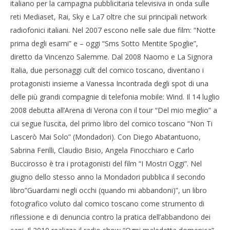
italiano per la campagna pubblicitaria televisiva in onda sulle
reti Mediaset, Rai, Sky e La7 oltre che sui principali network
radiofonici italiani. Nel 2007 escono nelle sale due film: “Notte
prima degli esami” e – oggi “Sms Sotto Mentite Spoglie”,
diretto da Vincenzo Salemme. Dal 2008 Naomo e La Signora
Italia, due personaggi cult del comico toscano, diventano i
protagonisti insieme a Vanessa Incontrada degli spot di una
delle più grandi compagnie di telefonia mobile: Wind. Il 14 luglio
2008 debutta all’Arena di Verona con il tour “Del mio meglio” a
cui segue l’uscita, del primo libro del comico toscano “Non Ti
Lascerò Mai Solo” (Mondadori). Con Diego Abatantuono,
Sabrina Ferilli, Claudio Bisio, Angela Finocchiaro e Carlo
Buccirosso è tra i protagonisti del film “I Mostri Oggi”. Nel
giugno dello stesso anno la Mondadori pubblica il secondo
libro”Guardami negli occhi (quando mi abbandoni)”, un libro
fotografico voluto dal comico toscano come strumento di
riflessione e di denuncia contro la pratica dell’abbandono dei