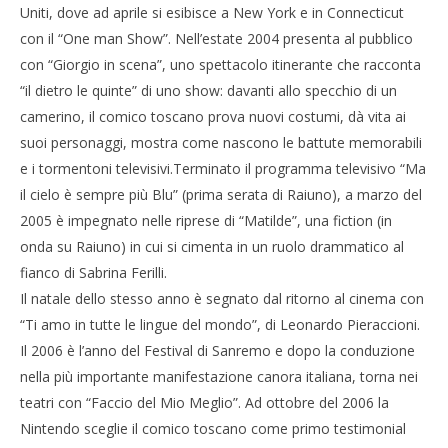
Uniti, dove ad aprile si esibisce a New York e in Connecticut
con il “One man Show”. Nell’estate 2004 presenta al pubblico
con “Giorgio in scena”, uno spettacolo itinerante che racconta
“il dietro le quinte” di uno show: davanti allo specchio di un
camerino, il comico toscano prova nuovi costumi, dà vita ai
suoi personaggi, mostra come nascono le battute memorabili
e i tormentoni televisivi.Terminato il programma televisivo “Ma
il cielo è sempre più Blu” (prima serata di Raiuno), a marzo del
2005 è impegnato nelle riprese di “Matilde”, una fiction (in
onda su Raiuno) in cui si cimenta in un ruolo drammatico al
fianco di Sabrina Ferilli.
Il natale dello stesso anno è segnato dal ritorno al cinema con
“Ti amo in tutte le lingue del mondo”, di Leonardo Pieraccioni.
Il 2006 è l’anno del Festival di Sanremo e dopo la conduzione
nella più importante manifestazione canora italiana, torna nei
teatri con “Faccio del Mio Meglio”. Ad ottobre del 2006 la
Nintendo sceglie il comico toscano come primo testimonial