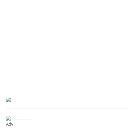
___________
Adv