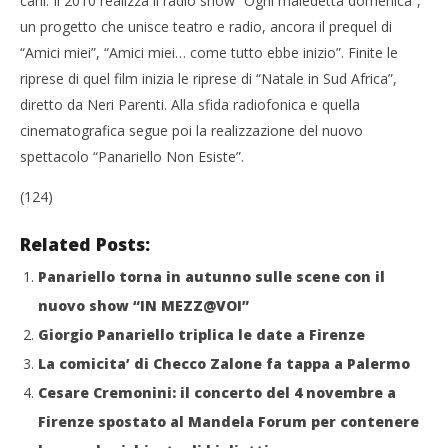
cani. Il 2010 realizza il radio show “Ogni maledetta domenica”,
un progetto che unisce teatro e radio, ancora il prequel di
“Amici miei”, “Amici miei… come tutto ebbe inizio”. Finite le
riprese di quel film inizia le riprese di “Natale in Sud Africa”,
diretto da Neri Parenti. Alla sfida radiofonica e quella
cinematografica segue poi la realizzazione del nuovo
spettacolo “Panariello Non Esiste”.
(124)
Related Posts:
Panariello torna in autunno sulle scene con il
nuovo show “IN MEZZ@VOI”
Giorgio Panariello triplica le date a Firenze
La comicita’ di Checco Zalone fa tappa a Palermo
Cesare Cremonini: il concerto del 4 novembre a
Firenze spostato al Mandela Forum per contenere