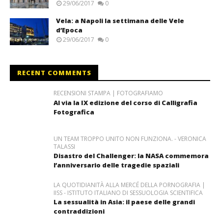
29/06/2017
0
Vela: a Napoli la settimana delle Vele
d’Epoca
29/06/2017
0
RECENT COMMENTS
RECENSIONI STAMPA | FOTOGRAFIAMO
Al via la IX edizione del corso di Calligrafia
Fotografica
UN TEAM TROPPO UNITO NON FUNZIONA. - VERONICA
TALASSI
Disastro del Challenger: la NASA commemora
l’anniversario delle tragedie spaziali
LA QUOTIDIANITÀ ALLA MERCÉ DELLA PORNOGRAFIA |
IISS - ISTITUTO ITALIANO DI SESSUOLOGIA SCIENTIFICA
La sessualità in Asia: il paese delle grandi
contraddizioni