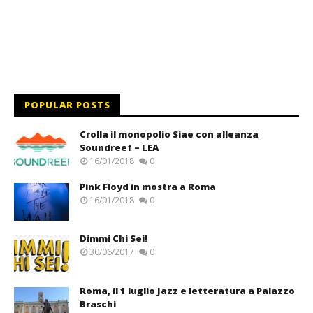
POPULAR POSTS
Crolla il monopolio Siae con alleanza
Soundreef – LEA
16/01/2018
0
Pink Floyd in mostra a Roma
16/01/2018
0
Dimmi Chi Sei!
30/06/2017
0
Roma, il 1 luglio Jazz e letteratura a Palazzo
Braschi