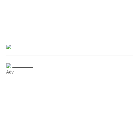
___________
Adv