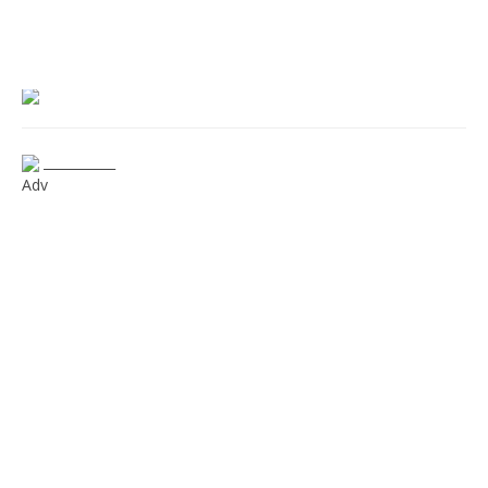
___________
Adv