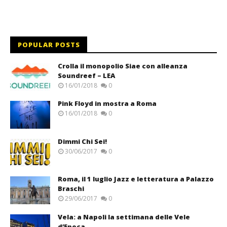
POPULAR POSTS
Crolla il monopolio Siae con alleanza
Soundreef – LEA
16/01/2018
0
Pink Floyd in mostra a Roma
16/01/2018
0
Dimmi Chi Sei!
30/06/2017
0
Roma, il 1 luglio Jazz e letteratura a Palazzo
Braschi
29/06/2017
0
Vela: a Napoli la settimana delle Vele
d’Epoca