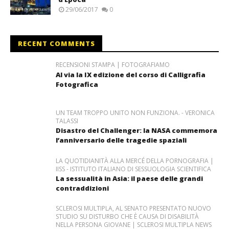
29/06/2017
0
RECENT COMMENTS
RECENSIONI STAMPA | FOTOGRAFIAMO
Al via la IX edizione del corso di Calligrafia
Fotografica
UN TEAM TROPPO UNITO NON FUNZIONA. - VERONICA
TALASSI
Disastro del Challenger: la NASA commemora
l’anniversario delle tragedie spaziali
LA QUOTIDIANITÀ ALLA MERCÉ DELLA PORNOGRAFIA |
IISS - ISTITUTO ITALIANO DI SESSUOLOGIA SCIENTIFICA
La sessualità in Asia: il paese delle grandi
contraddizioni
SCLEROSI MULTIPLA, AL SENATO PRESENTATO NUOVO
STUDIO SU DISTURBO CHE È CAUSA DI DISABILITÀ
NELLA PERSONA GIOVANE | SCLEROSI MULTIPLA NEWS