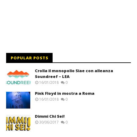
POPULAR POSTS
Crolla il monopolio Siae con alleanza
Soundreef – LEA
16/01/2018
0
Pink Floyd in mostra a Roma
16/01/2018
0
Dimmi Chi Sei!
30/06/2017
0