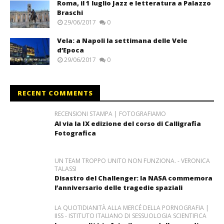
Roma, il 1 luglio Jazz e letteratura a Palazzo
Braschi
29/06/2017
0
Vela: a Napoli la settimana delle Vele
d’Epoca
29/06/2017
0
RECENT COMMENTS
RECENSIONI STAMPA | FOTOGRAFIAMO
Al via la IX edizione del corso di Calligrafia
Fotografica
UN TEAM TROPPO UNITO NON FUNZIONA. - VERONICA
TALASSI
Disastro del Challenger: la NASA commemora
l’anniversario delle tragedie spaziali
LA QUOTIDIANITÀ ALLA MERCÉ DELLA PORNOGRAFIA |
IISS - ISTITUTO ITALIANO DI SESSUOLOGIA SCIENTIFICA