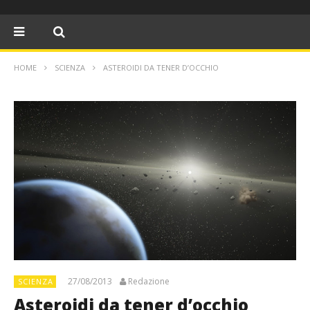
HOME
SCIENZA
ASTEROIDI DA TENER D’OCCHIO
27/08/2013
Redazione
SCIENZA
Asteroidi da tener d’occhio