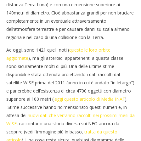
distanza Terra Luna) e con una dimensione superiore ai
140metri di diametro. Cioè abbastanza grandi per non bruciare
completamente in un eventuale attraversamento
dell’atmosfera terrestre e per causare danni su scala almeno
regionale nel caso di una collisione con la Terra.
Ad oggi, sono 1421 quelli noti (
queste le loro orbite
aggiornate
), ma gli asteroidi appartenenti a questa classe
sono sicuramente molti di più. Una delle ultime stime
disponibili è stata ottenuta proiettando i dati raccolti dal
satellite WISE prima del 2011 (anno in cui è andato “in letargo”)
e parlerebbe dell’esistenza di circa 4700 oggetti con diametro
superiore ai 100 metri (
leggi questo articolo di Media INAF
).
Stime successive hanno ridimensionato questi numeri e, in
attesa dei
nuovi dati che verranno raccolti nei prossimi mesi da
WISE
, raccontano una storia diversa sui NEO ancora da
scoprire (vedi l’immagine più in basso,
tratta da questo
articolo
). Una cosa resta sicura: qualsiasi diagramma delle