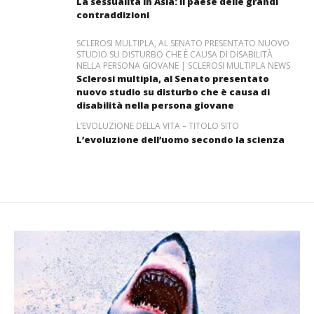
La sessualità in Asia: il paese delle grandi
contraddizioni
SCLEROSI MULTIPLA, AL SENATO PRESENTATO NUOVO
STUDIO SU DISTURBO CHE È CAUSA DI DISABILITÀ
NELLA PERSONA GIOVANE | SCLEROSI MULTIPLA NEWS
Sclerosi multipla, al Senato presentato
nuovo studio su disturbo che è causa di
disabilità nella persona giovane
L’EVOLUZIONE DELLA VITA – TITOLO SITO
L’evoluzione dell’uomo secondo la scienza