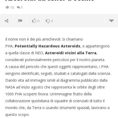
0
78
0
0
Il nome non è dei più amichevoli. Si chiamano
PHA,
Potentially Hazardous Asteroids
, e appartengono
a quella classe di NEO,
Asteroidi vicini alla Terra
,
considerati potenzialmente pericolosi per il nostro pianeta.
A causa del pericolo che questi oggetti rappresentano, i PHA
vengono identificati, seguiti, studiati e catalogati dalla scienza.
Dando vita ad immagini simili al diagramma pubblicato dalla
NOW VIEWING
NASA ad inizio agosto che rappresenta le orbite degli oltre
Asteroidi da tener d’occhio
1000 PHA scoperti finora. Un’immagine frutto della
27/08/2013
collaborazione quotidiana di squadre di scienziati di tutto il
Redazione
mondo che, da Terra o usando strumenti spaziali, lavorano a
Cro
questo scopo.
LE