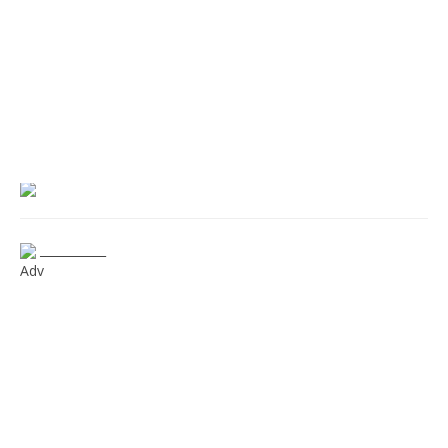
___________
Adv