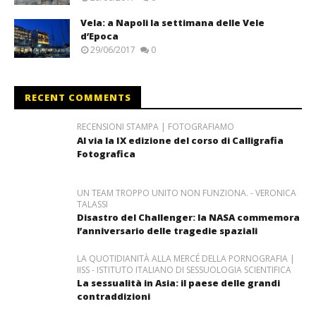
Vela: a Napoli la settimana delle Vele
d’Epoca
29/06/2017
0
RECENT COMMENTS
RECENSIONI STAMPA | FOTOGRAFIAMO
Al via la IX edizione del corso di Calligrafia
Fotografica
UN TEAM TROPPO UNITO NON FUNZIONA. - VERONICA
TALASSI
Disastro del Challenger: la NASA commemora
l’anniversario delle tragedie spaziali
LA QUOTIDIANITÀ ALLA MERCÉ DELLA PORNOGRAFIA |
IISS - ISTITUTO ITALIANO DI SESSUOLOGIA SCIENTIFICA
La sessualità in Asia: il paese delle grandi
contraddizioni