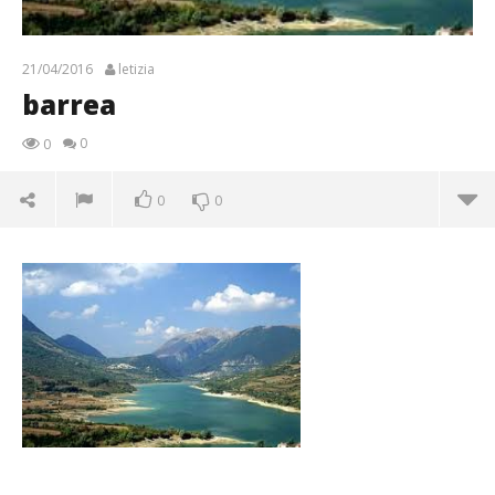
21/04/2016
letizia
barrea
0
0
0
0
barrea
21/04/2016
letizia