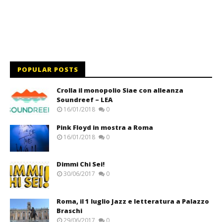
POPULAR POSTS
Crolla il monopolio Siae con alleanza
Soundreef – LEA
16/01/2018
0
Pink Floyd in mostra a Roma
16/01/2018
0
Dimmi Chi Sei!
30/06/2017
0
Roma, il 1 luglio Jazz e letteratura a Palazzo
Braschi
29/06/2017
0