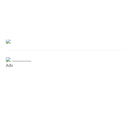
___________
Adv