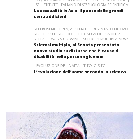
IISS - ISTITUTO ITALIANO DI SESSUOLOGIA SCIENTIFICA
La sessualità in Asia: il paese delle grandi
contraddizioni
SCLEROSI MULTIPLA, AL SENATO PRESENTATO NUOVO
STUDIO SU DISTURBO CHE È CAUSA DI DISABILITÀ
NELLA PERSONA GIOVANE | SCLEROSI MULTIPLA NEWS
Sclerosi multipla, al Senato presentato
nuovo studio su disturbo che è causa di
disabilità nella persona giovane
L’EVOLUZIONE DELLA VITA – TITOLO SITO
L’evoluzione dell’uomo secondo la scienza