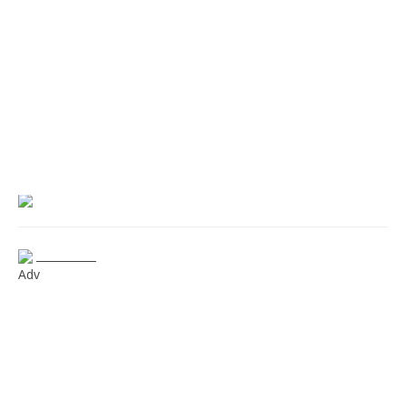
___________
Adv