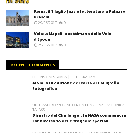
Roma, il 1 luglio Jazz e letteratura a Palazzo
Braschi
29/06/2017
0
Vela: a Napoli la settimana delle Vele
d’Epoca
29/06/2017
0
RECENT COMMENTS
RECENSIONI STAMPA | FOTOGRAFIAMO
Al via la IX edizione del corso di Calligrafia
Fotografica
UN TEAM TROPPO UNITO NON FUNZIONA. - VERONICA
TALASSI
Disastro del Challenger: la NASA commemora
l’anniversario delle tragedie spaziali
LA QUOTIDIANITÀ ALLA MERCÉ DELLA PORNOGRAFIA |