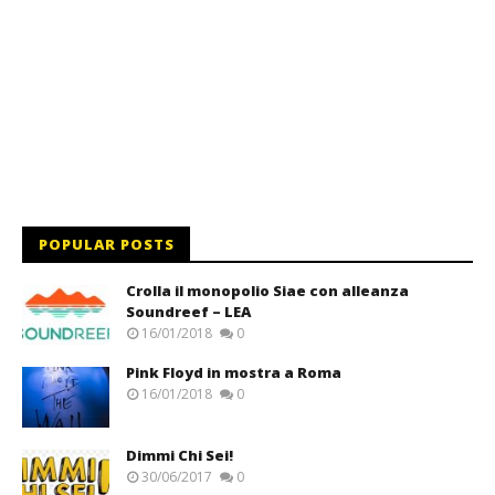
POPULAR POSTS
Crolla il monopolio Siae con alleanza
Soundreef – LEA
16/01/2018
0
Pink Floyd in mostra a Roma
16/01/2018
0
Dimmi Chi Sei!
30/06/2017
0