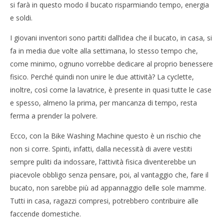
si farà in questo modo il bucato risparmiando tempo, energia
NOW VIEWING
e soldi.
Bike Washing Machine, il bucato si fa pedalando
Cro
I giovani inventori sono partiti dall’idea che il bucato, in casa, si
LE
04/03/2016
fa in media due volte alla settimana, lo stesso tempo che,
letizia
04/
l
come minimo, ognuno vorrebbe dedicare al proprio benessere
fisico. Perché quindi non unire le due attività? La cyclette,
inoltre, così come la lavatrice, è presente in quasi tutte le case
e spesso, almeno la prima, per mancanza di tempo, resta
ferma a prender la polvere.
Ecco, con la Bike Washing Machine questo è un rischio che
non si corre. Spinti, infatti, dalla necessità di avere vestiti
sempre puliti da indossare, l’attività fisica diventerebbe un
piacevole obbligo senza pensare, poi, al vantaggio che, fare il
bucato, non sarebbe più ad appannaggio delle sole mamme.
Tutti in casa, ragazzi compresi, potrebbero contribuire alle
faccende domestiche.