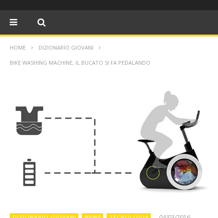
HOME
DIZIONARIO GIOVANI
BIKE WASHING MACHINE, IL BUCATO SI FA PEDALANDO
04/03/2016
DIZIONARIO GIOVANI
NEWS
TECNOLOGIA