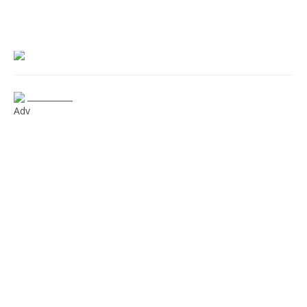
___________
Adv