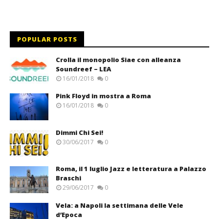
POPULAR POSTS
Crolla il monopolio Siae con alleanza
Soundreef – LEA
16/01/2018
0
Pink Floyd in mostra a Roma
16/01/2018
0
Dimmi Chi Sei!
30/06/2017
0
Roma, il 1 luglio Jazz e letteratura a Palazzo
Braschi
29/06/2017
0
Vela: a Napoli la settimana delle Vele
d’Epoca