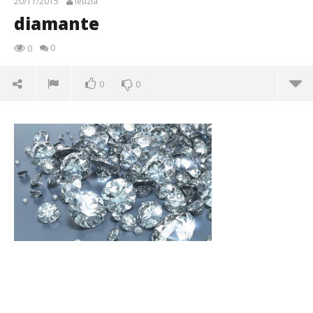
20/11/2015
letizia
diamante
0
0
0
0
diamante
20/11/2015
letizia