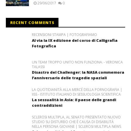
29/06/2017
0
RECENT COMMENTS
RECENSIONI STAMPA | FOTOGRAFIAMO
Al via la IX edizione del corso di Calligrafia
Fotografica
UN TEAM TROPPO UNITO NON FUNZIONA. - VERONICA
TALASSI
Disastro del Challenger: la NASA commemora
l’anniversario delle tragedie spaziali
LA QUOTIDIANITÀ ALLA MERCÉ DELLA PORNOGRAFIA |
IISS - ISTITUTO ITALIANO DI SESSUOLOGIA SCIENTIFICA
La sessualità in Asia: il paese delle grandi
contraddizioni
SCLEROSI MULTIPLA, AL SENATO PRESENTATO NUOVO
STUDIO SU DISTURBO CHE È CAUSA DI DISABILITÀ
NELLA PERSONA GIOVANE | SCLEROSI MULTIPLA NEWS